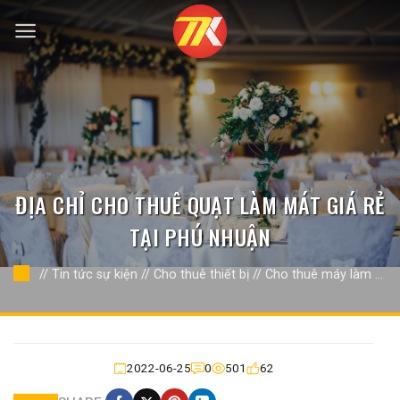
Bỏ
qua
nội
dung
ĐỊA CHỈ CHO THUÊ QUẠT LÀM MÁT GIÁ RẺ
TẠI PHÚ NHUẬN
//
Tin tức sự kiện
//
Cho thuê thiết bị
//
Cho thuê máy làm mát
quạt công nghiệp
//
2022-06-25
0
501
62