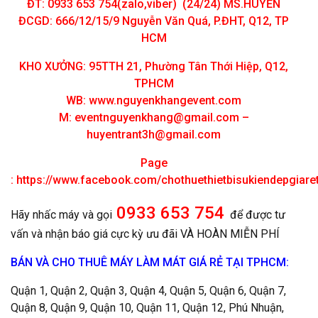
ĐT: 0933 653 754(zalo,viber) (24/24) MS.HUYỀN
ĐCGD: 666/12/15/9 Nguyễn Văn Quá, P.ĐHT, Q12, TP
HCM
KHO XƯỞNG: 95TTH 21, Phường Tân Thới Hiệp, Q12,
TPHCM
WB: www.nguyenkhangevent.com
M:
eventnguyenkhang@gmail.com
–
huyentrant3h@gmail.com
Page
:
https://www.facebook.com/chothuethietbisukiendepgiar
0933 653 754
Hãy nhấc máy và gọi
để được tư
vấn và nhận báo giá cực kỳ ưu đãi VÀ HOÀN MIỄN PHÍ
BÁN VÀ CHO THUÊ MÁY LÀM MÁT GIÁ RẺ TẠI TPHCM:
Quận 1, Quận 2, Quận 3, Quận 4, Quận 5, Quận 6, Quận 7,
Quận 8, Quận 9, Quận 10, Quận 11, Quận 12, Phú Nhuận,