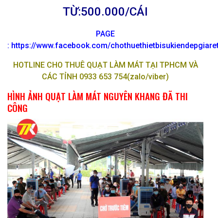
TỪ:500.000/CÁI
PAGE
:
https://www.facebook.com/chothuethietbisukiendepgiar
HOTLINE CHO THUÊ QUẠT LÀM MÁT TẠI TPHCM VÀ
C
ÁC TỈNH 0933 653 754(zalo/viber)
HÌNH ẢNH QUẠT LÀM MÁT NGUYÊN KHANG ĐÃ THI
CÔNG