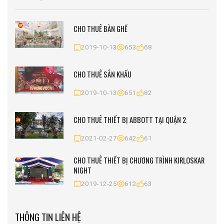
CHO THUÊ BÀN GHẾ
2019-10-13
653
68
CHO THUÊ SÂN KHẤU
2019-10-13
651
82
CHO THUÊ THIẾT BỊ ABBOTT TẠI QUẬN 2
2021-02-27
642
61
CHO THUÊ THIẾT BỊ CHƯƠNG TRÌNH KIRLOSKAR
NIGHT
2019-12-25
612
63
THÔNG TIN LIÊN HỆ