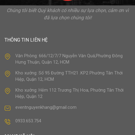
Chúng tôi biết Quý khách có nhiều sự lựa chọn, cảm ơn vì
đã lựa chọn chúng tôi!
THÔNG TIN LIÊN HỆ
Văn Phòng: 666/12/7/7 Nguyễn Văn Quá,Phường Đông
Hưng Thuận, Quận 12, HCM
Kho xưởng: Số 95 Đường TTH21 .KP2 Phường Tân Thới
Hiệp, Quận 12, HCM
Kho xưởng: Hẻm 112 Trương Thị Hoa, Phường Tân Thới
Hiệp, Quận 12
eventnguyenkhang@gmail.com
0933.653.754