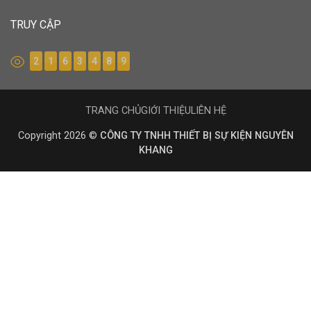
TRUY CẬP
2
1
6
3
4
8
9
TRANG CHỦ
GIỚI THIỆU
LIÊN HỆ
Copyright 2026 ©
CÔNG TY TNHH THIẾT BỊ SỰ KIỆN NGUYÊN
KHANG