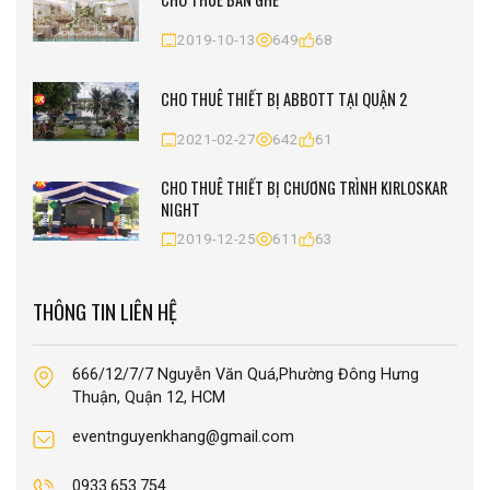
2019-10-13
649
68
CHO THUÊ THIẾT BỊ ABBOTT TẠI QUẬN 2
2021-02-27
642
61
CHO THUÊ THIẾT BỊ CHƯƠNG TRÌNH KIRLOSKAR
NIGHT
2019-12-25
611
63
THÔNG TIN LIÊN HỆ
666/12/7/7 Nguyễn Văn Quá,Phường Đông Hưng
Thuận, Quận 12, HCM
eventnguyenkhang@gmail.com
0933.653.754