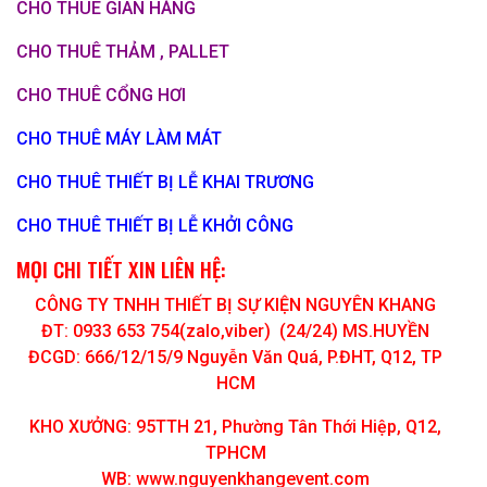
CHO THUÊ GIAN HÀNG
CHO THUÊ THẢM , PALLET
CHO THUÊ CỔNG HƠI
CHO THUÊ MÁY LÀM MÁT
CHO THUÊ THIẾT BỊ LỄ KHAI TRƯƠNG
CHO THUÊ THIẾT BỊ LỄ KHỞI CÔNG
MỌI CHI TIẾT XIN LIÊN HỆ:
CÔNG TY TNHH THIẾT BỊ SỰ KIỆN NGUYÊN KHANG
ĐT: 0933 653 754(zalo,viber) (24/24) MS.HUYỀN
ĐCGD: 666/12/15/9 Nguyễn Văn Quá, P.ĐHT, Q12, TP
HCM
KHO XƯỞNG: 95TTH 21, Phường Tân Thới Hiệp, Q12,
TPHCM
WB: www.nguyenkhangevent.com