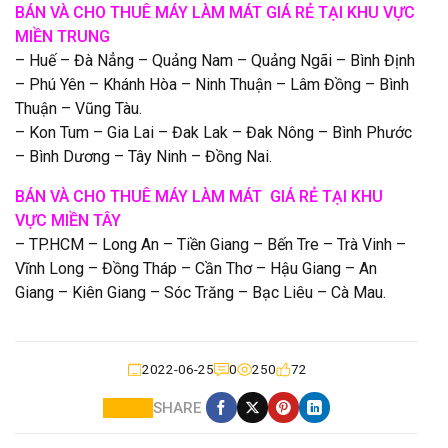
BÁN VÀ CHO THUÊ MÁY LÀM MÁT GIÁ RẺ TẠI KHU VỰC
MIỀN TRUNG
– Huế – Đà Nẳng – Quảng Nam – Quảng Ngãi – Bình Định
– Phú Yên – Khánh Hòa – Ninh Thuận – Lâm Đồng – Bình
Thuận – Vũng Tàu.
– Kon Tum – Gia Lai – Đak Lak – Đak Nông – Bình Phước
– Bình Dương – Tây Ninh – Đồng Nai.
BÁN VÀ CHO THUÊ MÁY LÀM MÁT GIÁ RẺ TẠI KHU
VỰC MIỀN TÂY
– TP.HCM – Long An – Tiền Giang – Bến Tre – Trà Vinh –
Vĩnh Long – Đồng Tháp – Cần Thơ – Hậu Giang – An
Giang – Kiên Giang – Sóc Trăng – Bạc Liêu – Cà Mau.
2022-06-25
0
250
72
SHARE