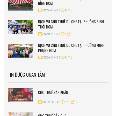
BÌNH HCM
2026-07-31
1
0
DỊCH VỤ CHO THUÊ DÙ CHE TẠI PHƯỜNG BÌNH
THỚI HCM
2026-07-31
2
0
DỊCH VỤ CHO THUÊ DÙ CHE TẠI PHƯỜNG MINH
PHỤNG HCM
2026-07-31
1
0
TIN ĐƯỢC QUAN TÂM
CHO THUÊ SÂN KHẤU
2019-10-13
650
82
CHO THUÊ BÀN GHẾ