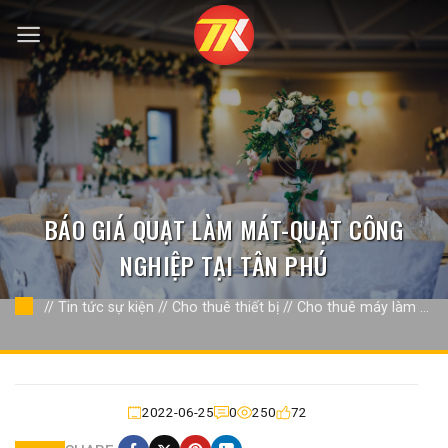
Bỏ
qua
nội
dung
BÁO GIÁ QUẠT LÀM MÁT-QUẠT CÔNG
NGHIỆP TẠI TÂN PHÚ
//
Tin tức sự kiện
//
Cho thuê thiết bị
//
Cho thuê máy làm mát
quạt công nghiệp
//
2022-06-25
0
250
72