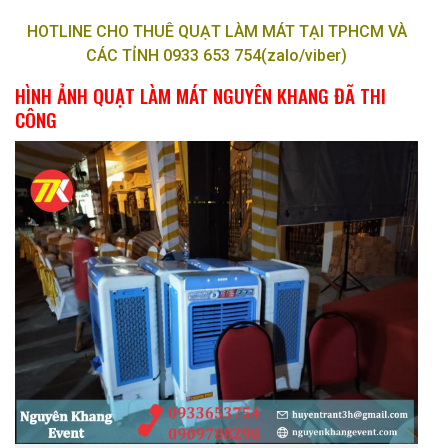
HOTLINE CHO THUÊ QUẠT LÀM MÁT TẠI TPHCM VÀ
CÁC TỈNH 0933 653 754(zalo/viber)
HÌNH ẢNH QUẠT LÀM MÁT NGUYÊN KHANG ĐÃ THI
CÔNG