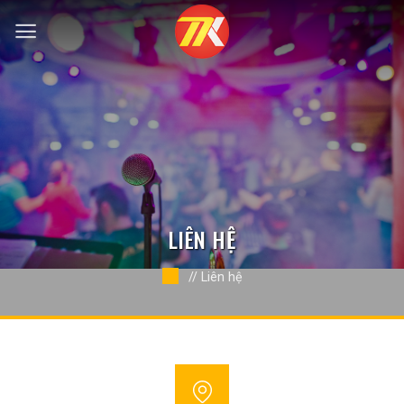
Bỏ
qua
nội
dung
LIÊN HỆ
//
Liên hệ