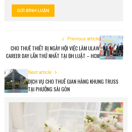
GỬI BÌNH LUẬN
Previous article
CHO THUÊ THIẾT BỊ NGÀY HỘI VIỆC LÀM ULAW
CAREER DAY LẦN THỨ NHẤT TẠI ĐH LUẬT – HCM
Next article
DỊCH VỤ CHO THUÊ GIAN HÀNG KHUNG TRUSS
TẠI PHƯỜNG SÀI GÒN