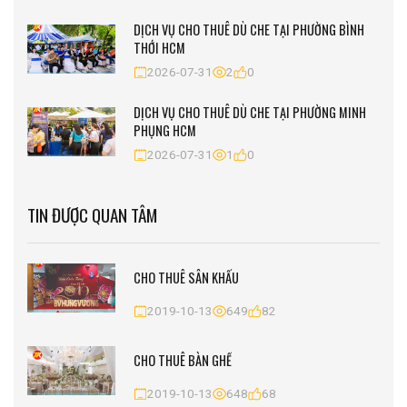
DỊCH VỤ CHO THUÊ DÙ CHE TẠI PHƯỜNG BÌNH
THỚI HCM
2026-07-31
2
0
DỊCH VỤ CHO THUÊ DÙ CHE TẠI PHƯỜNG MINH
PHỤNG HCM
2026-07-31
1
0
TIN ĐƯỢC QUAN TÂM
CHO THUÊ SÂN KHẤU
2019-10-13
649
82
CHO THUÊ BÀN GHẾ
2019-10-13
648
68