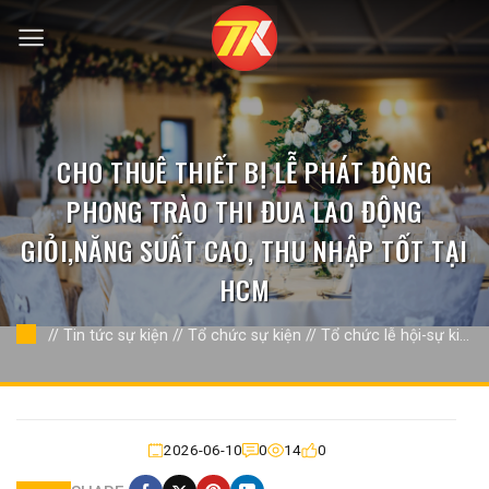
Bỏ
qua
nội
dung
CHO THUÊ THIẾT BỊ LỄ PHÁT ĐỘNG
PHONG TRÀO THI ĐUA LAO ĐỘNG
GIỎI,NĂNG SUẤT CAO, THU NHẬP TỐT TẠI
HCM
//
Tin tức sự kiện
//
Tổ chức sự kiện
//
Tổ chức lễ hội-sự kiện
khác
//
2026-06-10
0
14
0