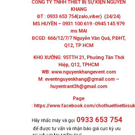
CÔNG TY TNHH THIẾT BỊ SỰ KIỆN NGUYÊN
KHANG
ĐT : 0933 653 754(zalo,viber) (24/24)
MS.HUYỀN – 0931 100 619 -0945.145.979
ms MAI
ĐCGD: 666/12/7/7 Nguyễn Văn Quá, P.ĐHT,
Q12, TP HCM
KHO XƯỞNG: 95TTH 21, Phường Tân Thới
Hiệp, Q12, TPHCM
WB: www.nguyenkhangevent.com
M:
eventnguyenkhang@gmail.com
–
huyentrant3h@gmail.com
Page
:
https://www.facebook.com/chothuethietbisu
0933 653 754
Hãy nhấc máy và gọi
để được tư vấn và nhận báo giá cực kỳ ưu