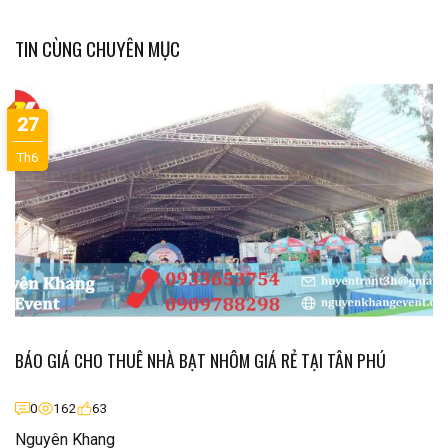
TIN CÙNG CHUYÊN MỤC
27
Th6
BÁO GIÁ CHO THUÊ NHÀ BẠT NHÔM GIÁ RẺ TẠI TÂN PHÚ
0
162
63
Nguyên Khang