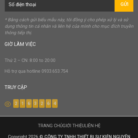
GỬI
* Bằng cách gửi biểu mẫu này, tôi đồng ý cho phép xử lý và sử
dụng thông tin cá nhân và liên hệ của mình cho mục đích truyền
thông tiếp thị.
GIỜ LÀM VIỆC
Thứ 2 – CN: 8:00 to 20:00
Hỗ trợ qua hotline 0933.653.754
TRUY CẬP
2
1
6
3
2
6
4
TRANG CHỦ
GIỚI THIỆU
LIÊN HỆ
Copyright 2026 ©
CÔNG TY TNHH THIẾT BỊ SỰ KIỆN NGUYÊN