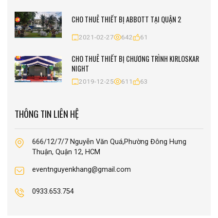
CHO THUÊ THIẾT BỊ ABBOTT TẠI QUẬN 2
2021-02-27
642
61
CHO THUÊ THIẾT BỊ CHƯƠNG TRÌNH KIRLOSKAR
NIGHT
2019-12-25
611
63
THÔNG TIN LIÊN HỆ
666/12/7/7 Nguyễn Văn Quá,Phường Đông Hưng
Thuận, Quận 12, HCM
eventnguyenkhang@gmail.com
0933.653.754