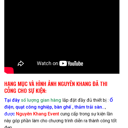
HẠNG MỤC VÀ HÌNH ẢNH NGUYÊN KHANG ĐÃ THI
CÔNG CHO SỰ KIỆN:
Tại đây
số lượng gian hàng
lắp đặt đầy đủ thiết bị :
Ổ
điện
,
quạt công nghiệp,
bàn ghế
,
thảm trải sàn.
.
.,
được
Nguyên Khang Event
cung cấp trong sự kiện lần
này góp phần làm cho chương trình diễn ra thành công tốt
đẹp.