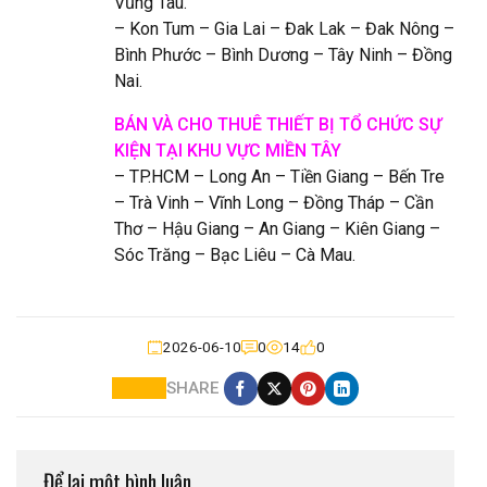
Vũng Tàu.
– Kon Tum – Gia Lai – Đak Lak – Đak Nông –
Bình Phước – Bình Dương – Tây Ninh – Đồng
Nai.
BÁN VÀ CHO THUÊ THIẾT BỊ TỔ CHỨC SỰ
KIỆN TẠI KHU VỰC MIỀN TÂY
– TP.HCM – Long An – Tiền Giang – Bến Tre
– Trà Vinh – Vĩnh Long – Đồng Tháp – Cần
Thơ – Hậu Giang – An Giang – Kiên Giang –
Sóc Trăng – Bạc Liêu – Cà Mau.
2026-06-10
0
14
0
SHARE
Để lại một bình luận