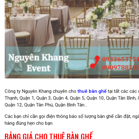
Cho thuê ghế tiffany giá rẻ tại tphcm
Công ty Nguyên Khang chuyên cho
thuê bàn ghế
tại tất các các
Thạnh, Quận 1, Quận 3, Quận 4, Quận 5, Quận 10, Quận Tân Bình,
Quận 12, Quận Tân Phú, Quận Bình Tân…
Các bạn chỉ cần gọi điện thông báo số lượng bàn ghế cần đặt, ngà
hàng đúng hẹn cho bạn.
BẢNG GIÁ CHO THUÊ BÀN GHẾ