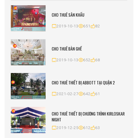
CHO THUÊ SÂN KHẤU
2019-10-13
651
82
CHO THUÊ BÀN GHẾ
2019-10-13
652
68
CHO THUÊ THIẾT BỊ ABBOTT TẠI QUẬN 2
2021-02-27
642
61
CHO THUÊ THIẾT BỊ CHƯƠNG TRÌNH KIRLOSKAR
NIGHT
2019-12-25
612
63