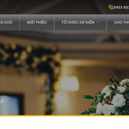
0933 65
G CHỦ
GIỚI THIỆU
TỔ CHỨC SỰ KIỆN
CHO THU
//