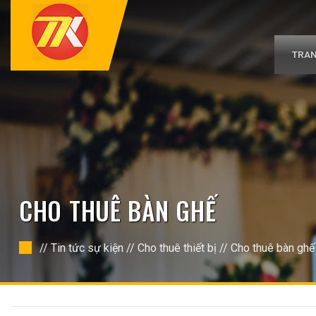
Bỏ
qua
nội
dung
TRAN
CHO THUÊ BÀN GHẾ
//
Tin tức sự kiện
//
Cho thuê thiết bị
//
Cho thuê bàn ghế