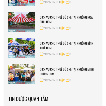
2026-07-31
1
0
DỊCH VỤ CHO THUÊ DÙ CHE TẠI PHƯỜNG HÒA
BÌNH HCM
2026-07-31
1
0
DỊCH VỤ CHO THUÊ DÙ CHE TẠI PHƯỜNG BÌNH
THỚI HCM
2026-07-31
2
0
DỊCH VỤ CHO THUÊ DÙ CHE TẠI PHƯỜNG MINH
PHỤNG HCM
2026-07-31
1
0
TIN ĐƯỢC QUAN TÂM