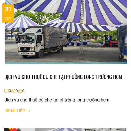
31
Th7
DỊCH VỤ CHO THUÊ DÙ CHE TẠI PHƯỜNG LONG TRƯỜNG HCM
0
0
0
dịch vụ cho thuê dù che tại phường long trường hcm
XEM TIẾP