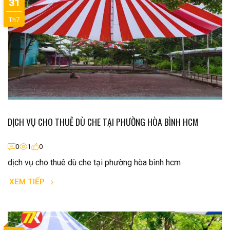
31
Th7
DỊCH VỤ CHO THUÊ DÙ CHE TẠI PHƯỜNG HÒA BÌNH HCM
0
1
0
dịch vụ cho thuê dù che tại phường hòa bình hcm
XEM TIẾP