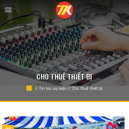
Bỏ
qua
nội
dung
CHO THUÊ THIẾT BỊ
//
Tin tức sự kiện
//
Cho thuê thiết bị