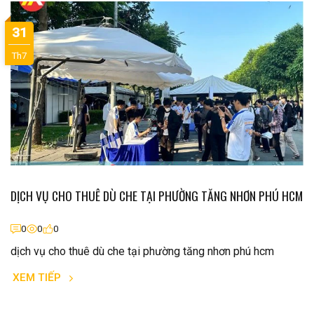
31
Th7
DỊCH VỤ CHO THUÊ DÙ CHE TẠI PHƯỜNG TĂNG NHƠN PHÚ HCM
0
0
0
dịch vụ cho thuê dù che tại phường tăng nhơn phú hcm
XEM TIẾP