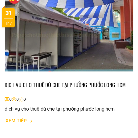
31
Th7
DỊCH VỤ CHO THUÊ DÙ CHE TẠI PHƯỜNG PHƯỚC LONG HCM
0
0
0
dịch vụ cho thuê dù che tại phường phước long hcm
XEM TIẾP