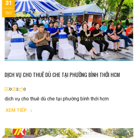
31
Th7
DỊCH VỤ CHO THUÊ DÙ CHE TẠI PHƯỜNG BÌNH THỚI HCM
0
2
0
dịch vụ cho thuê dù che tại phường bình thới hcm
XEM TIẾP