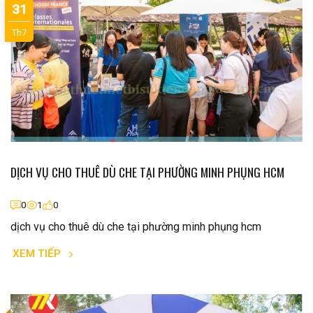
31
Th7
DỊCH VỤ CHO THUÊ DÙ CHE TẠI PHƯỜNG MINH PHỤNG HCM
0
1
0
dịch vụ cho thuê dù che tại phường minh phụng hcm
XEM TIẾP