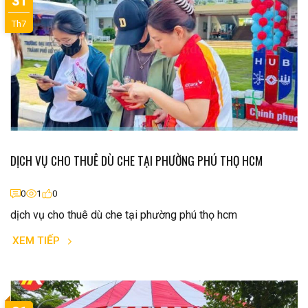
31
Th7
DỊCH VỤ CHO THUÊ DÙ CHE TẠI PHƯỜNG PHÚ THỌ HCM
0
1
0
dịch vụ cho thuê dù che tại phường phú thọ hcm
XEM TIẾP