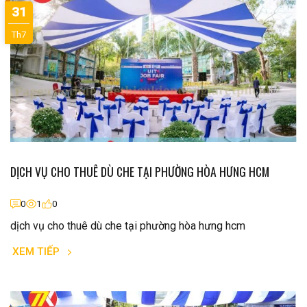
31
Th7
DỊCH VỤ CHO THUÊ DÙ CHE TẠI PHƯỜNG HÒA HƯNG HCM
0
1
0
dịch vụ cho thuê dù che tại phường hòa hưng hcm
XEM TIẾP