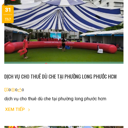
31
Th7
DỊCH VỤ CHO THUÊ DÙ CHE TẠI PHƯỜNG LONG PHƯỚC HCM
0
0
0
dịch vụ cho thuê dù che tại phường long phước hcm
XEM TIẾP