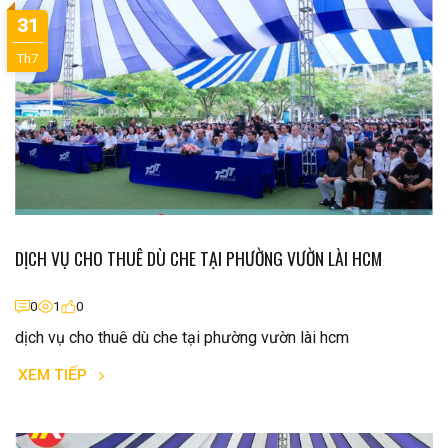
31
Th7
DỊCH VỤ CHO THUÊ DÙ CHE TẠI PHƯỜNG VƯỜN LÀI HCM
0
1
0
dịch vụ cho thuê dù che tại phường vườn lài hcm
XEM TIẾP