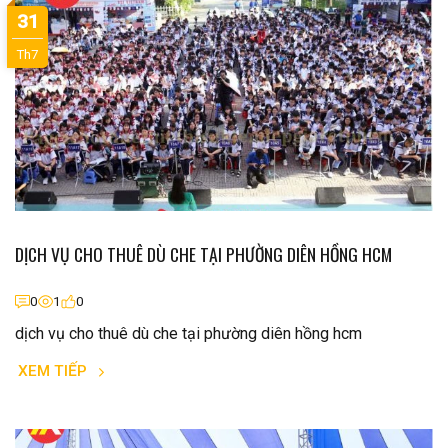
31
Th7
DỊCH VỤ CHO THUÊ DÙ CHE TẠI PHƯỜNG DIÊN HỒNG HCM
0
1
0
dịch vụ cho thuê dù che tại phường diên hồng hcm
XEM TIẾP