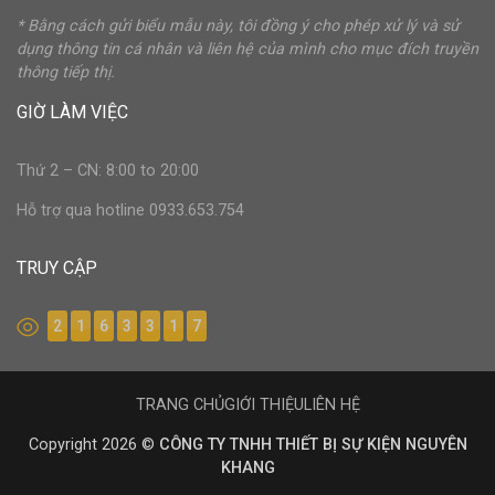
* Bằng cách gửi biểu mẫu này, tôi đồng ý cho phép xử lý và sử
dụng thông tin cá nhân và liên hệ của mình cho mục đích truyền
thông tiếp thị.
GIỜ LÀM VIỆC
Thứ 2 – CN: 8:00 to 20:00
Hỗ trợ qua hotline 0933.653.754
TRUY CẬP
2
1
6
3
3
1
7
TRANG CHỦ
GIỚI THIỆU
LIÊN HỆ
Copyright 2026 ©
CÔNG TY TNHH THIẾT BỊ SỰ KIỆN NGUYÊN
KHANG