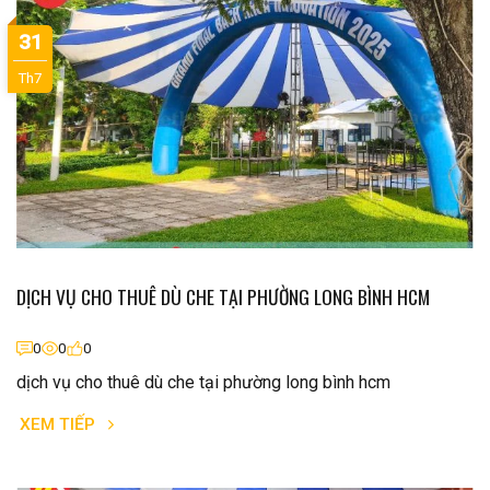
31
Th7
DỊCH VỤ CHO THUÊ DÙ CHE TẠI PHƯỜNG LONG BÌNH HCM
0
0
0
dịch vụ cho thuê dù che tại phường long bình hcm
XEM TIẾP