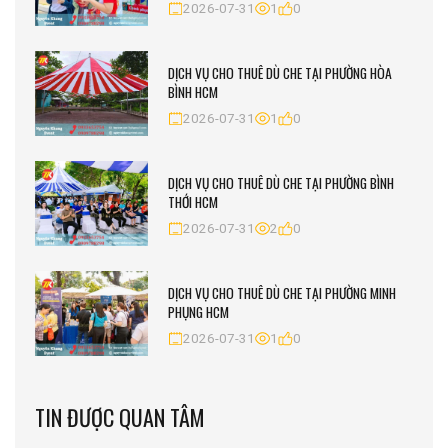
2026-07-31
1
0
DỊCH VỤ CHO THUÊ DÙ CHE TẠI PHƯỜNG HÒA
BÌNH HCM
2026-07-31
1
0
DỊCH VỤ CHO THUÊ DÙ CHE TẠI PHƯỜNG BÌNH
THỚI HCM
2026-07-31
2
0
DỊCH VỤ CHO THUÊ DÙ CHE TẠI PHƯỜNG MINH
PHỤNG HCM
2026-07-31
1
0
TIN ĐƯỢC QUAN TÂM