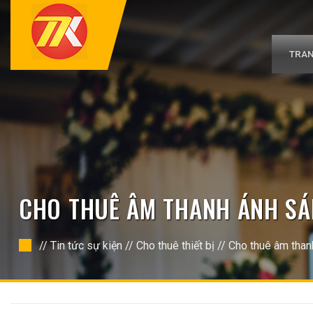
Bỏ
qua
nội
dung
TRAN
CHO THUÊ ÂM THANH ÁNH SÁN
//
Tin tức sự kiện
//
Cho thuê thiết bị
//
Cho thuê âm than