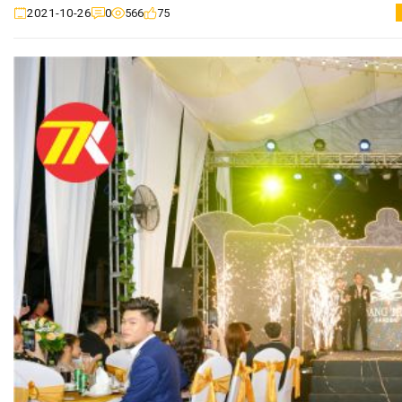
0
566
75
2021-10-26