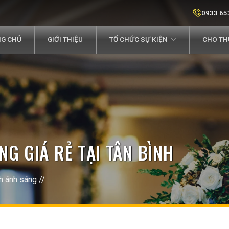
0933 65
G CHỦ
GIỚI THIỆU
TỔ CHỨC SỰ KIỆN
CHO THU
G GIÁ RẺ TẠI TÂN BÌNH
h ánh sáng
//