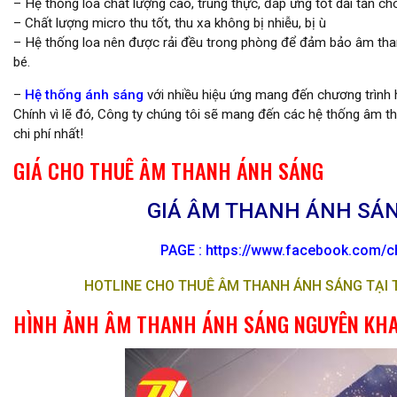
– Hệ thống loa chất lượng cao, trung thực, đáp ứng tốt dải tần ch
– Chất lượng micro thu tốt, thu xa không bị nhiễu, bị ù
– Hệ thống loa nên được rải đều trong phòng để đảm bảo âm thanh
bé.
–
Hệ thống ánh sáng
với nhiều hiệu ứng mang đến chương trình
Chính vì lẽ đó, Công ty chúng tôi sẽ mang đến các hệ thống âm th
chi phí nhất!
GIÁ CHO THUÊ ÂM THANH ÁNH SÁNG
GIÁ ÂM THANH ÁNH SÁNG
PAGE :
https://www.facebook.com/ch
HOTLINE CHO THUÊ ÂM THANH ÁNH SÁNG TẠI TP
HÌNH ẢNH ÂM THANH ÁNH SÁNG NGUYÊN KHA