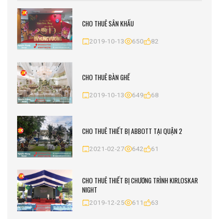
CHO THUÊ SÂN KHẤU
2019-10-13
650
82
CHO THUÊ BÀN GHẾ
2019-10-13
649
68
CHO THUÊ THIẾT BỊ ABBOTT TẠI QUẬN 2
2021-02-27
642
61
CHO THUÊ THIẾT BỊ CHƯƠNG TRÌNH KIRLOSKAR
NIGHT
2019-12-25
611
63