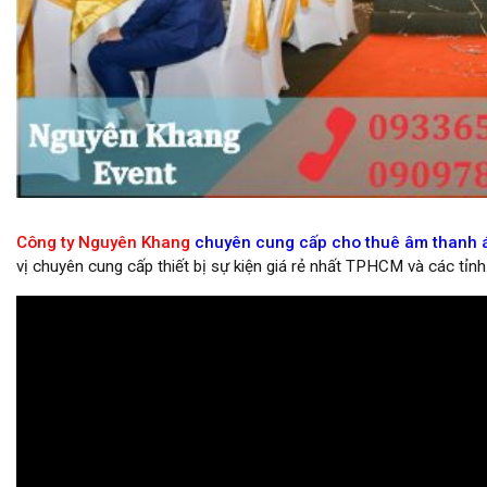
Cho thuê sân khấu tất niên giá rẻ tại quận 9
Công ty Nguyên Khang
chuyên cung cấp cho thuê âm thanh án
vị chuyên cung cấp thiết bị sự kiện giá rẻ nhất TPHCM và các tỉnh