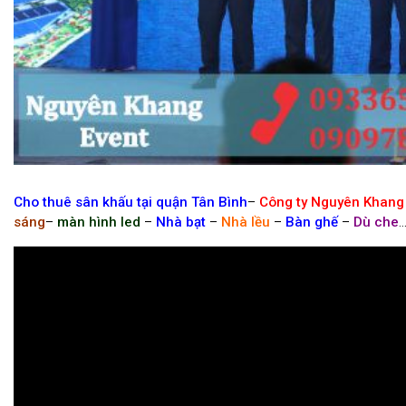
Cho thuê backdrop giá rẻ tại long an
Cho thuê sân khấu tại quận Tân Bình
–
Công ty Nguyên Khang
sáng
–
màn hình led
–
Nhà bạt
–
Nhà lều
–
Bàn ghế
–
Dù che