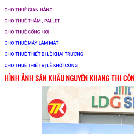
CHO THUÊ GIAN HÀNG
CHO THUÊ THẢM , PALLET
CHO THUÊ CỔNG HƠI
CHO THUÊ MÁY LÀM MÁT
CHO THUÊ THIẾT BỊ LỄ KHAI TRƯƠNG
CHO THUÊ THIẾT BỊ LỄ KHỞI CÔNG
HÌNH ẢNH SÂN KHẤU NGUYÊN KHANG THI CÔ