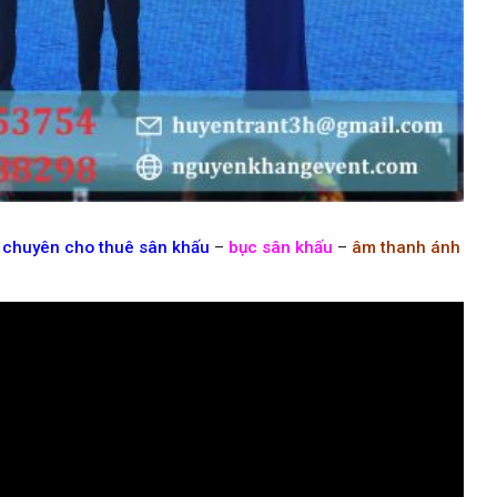
chuyên cho thuê sân khấu
–
bục sân khấu
–
âm thanh ánh
…