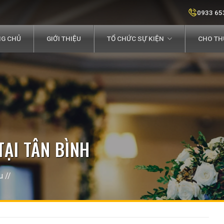
0933 65
G CHỦ
GIỚI THIỆU
TỔ CHỨC SỰ KIỆN
CHO THU
TẠI TÂN BÌNH
u
//