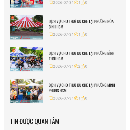
2026-07-31
1
0
DỊCH VỤ CHO THUÊ DÙ CHE TẠI PHƯỜNG HÒA
BÌNH HCM
2026-07-31
1
0
DỊCH VỤ CHO THUÊ DÙ CHE TẠI PHƯỜNG BÌNH
THỚI HCM
2026-07-31
2
0
DỊCH VỤ CHO THUÊ DÙ CHE TẠI PHƯỜNG MINH
PHỤNG HCM
2026-07-31
1
0
TIN ĐƯỢC QUAN TÂM