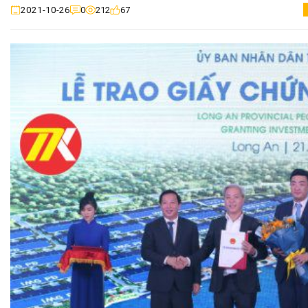
0
212
67
2021-10-26