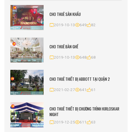
CHO THUÊ SÂN KHẤU
2019-10-13
649
82
CHO THUÊ BÀN GHẾ
2019-10-13
648
68
CHO THUÊ THIẾT BỊ ABBOTT TẠI QUẬN 2
2021-02-27
641
61
CHO THUÊ THIẾT BỊ CHƯƠNG TRÌNH KIRLOSKAR
NIGHT
2019-12-25
611
63