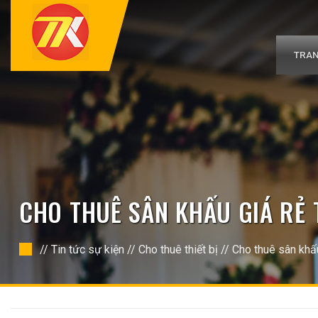
Bỏ
qua
nội
dung
TRAN
CHO THUÊ SÂN KHẤU GIÁ RẺ 
//
Tin tức sự kiện
//
Cho thuê thiết bị
//
Cho thuê sân khấ