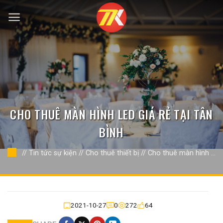
Bỏ
qua
nội
dung
CHO THUÊ MÀN HÌNH LED GIÁ RẺ TẠI TÂN
BÌNH
//
Tin tức sự kiện
//
Cho thuê thiết bị
//
Cho thuê màn hình LED
//
2021-10-27
0
272
64