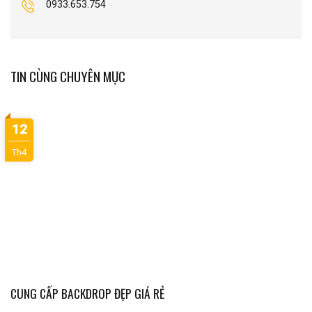
0933.653.754
TIN CÙNG CHUYÊN MỤC
12
Th4
CUNG CẤP BACKDROP ĐẸP GIÁ RẺ