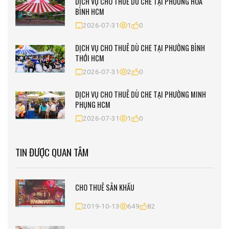
DỊCH VỤ CHO THUÊ DÙ CHE TẠI PHƯỜNG HÒA
BÌNH HCM
2026-07-31
1
0
DỊCH VỤ CHO THUÊ DÙ CHE TẠI PHƯỜNG BÌNH
THỚI HCM
2026-07-31
2
0
DỊCH VỤ CHO THUÊ DÙ CHE TẠI PHƯỜNG MINH
PHỤNG HCM
2026-07-31
1
0
TIN ĐƯỢC QUAN TÂM
CHO THUÊ SÂN KHẤU
2019-10-13
649
82