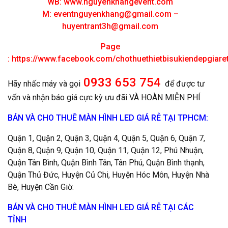
WB: www.nguyenkhangevent.com
M:
eventnguyenkhang@gmail.com
–
huyentrant3h@gmail.com
Page
:
https://www.facebook.com/chothuethietbisukiendepgiar
0933 653 754
Hãy nhấc máy và gọi
để được tư
vấn và nhận báo giá cực kỳ ưu đãi VÀ HOÀN MIỄN PHÍ
BÁN VÀ CHO THUÊ MÀN HÌNH LED GIÁ RẺ TẠI TPHCM:
Quận 1, Quận 2, Quận 3, Quận 4, Quận 5, Quận 6, Quận 7,
Quận 8, Quận 9, Quận 10, Quận 11, Quận 12, Phú Nhuận,
Quận Tân Bình, Quận Bình Tân, Tân Phú, Quận Bình thạnh,
Quận Thủ Đức, Huyện Củ Chi, Huyện Hóc Môn, Huyện Nhà
Bè, Huyện Cần Giờ.
BÁN VÀ CHO THUÊ MÀN HÌNH LED GIÁ RẺ TẠI CÁC
TỈNH