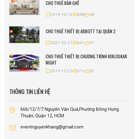
CHO THUÊ BÀN GHẾ
2019-10-13
648
68
CHO THUÊ THIẾT BỊ ABBOTT TẠI QUẬN 2
2021-02-27
641
61
CHO THUÊ THIẾT BỊ CHƯƠNG TRÌNH KIRLOSKAR
NIGHT
2019-12-25
611
63
THÔNG TIN LIÊN HỆ
666/12/7/7 Nguyễn Văn Quá,Phường Đông Hưng
Thuận, Quận 12, HCM
eventnguyenkhang@gmail.com