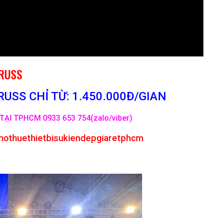
TRUSS
USS CHỈ TỪ: 1.450.000Đ/GIAN
TẠI TPHCM 0933 653 754(zalo/viber)
hothuethietbisukiendepgiaretphcm