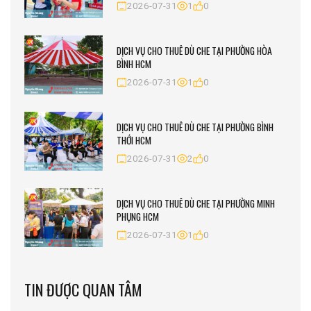
2026-07-31
1
0
DỊCH VỤ CHO THUÊ DÙ CHE TẠI PHƯỜNG HÒA
BÌNH HCM
2026-07-31
1
0
DỊCH VỤ CHO THUÊ DÙ CHE TẠI PHƯỜNG BÌNH
THỚI HCM
2026-07-31
2
0
DỊCH VỤ CHO THUÊ DÙ CHE TẠI PHƯỜNG MINH
PHỤNG HCM
2026-07-31
1
0
TIN ĐƯỢC QUAN TÂM