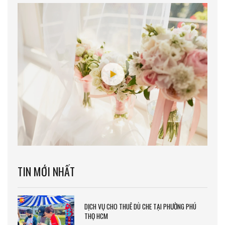
TIN MỚI NHẤT
DỊCH VỤ CHO THUÊ DÙ CHE TẠI PHƯỜNG PHÚ
THỌ HCM