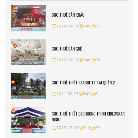
CHO THUÊ SÂN KHẤU
2019-10-13
649
82
CHO THUÊ BÀN GHẾ
2019-10-13
648
68
CHO THUÊ THIẾT BỊ ABBOTT TẠI QUẬN 2
2021-02-27
642
61
CHO THUÊ THIẾT BỊ CHƯƠNG TRÌNH KIRLOSKAR
NIGHT
2019-12-25
611
63