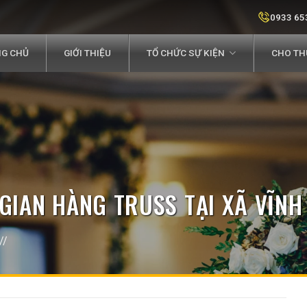
0933 65
G CHỦ
GIỚI THIỆU
TỔ CHỨC SỰ KIỆN
CHO THU
GIAN HÀNG TRUSS TẠI XÃ VĨNH
//