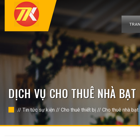
Bỏ
qua
nội
dung
TRAN
DỊCH VỤ CHO THUÊ NHÀ BẠT 
//
Tin tức sự kiện
//
Cho thuê thiết bị
//
Cho thuê nhà bạt