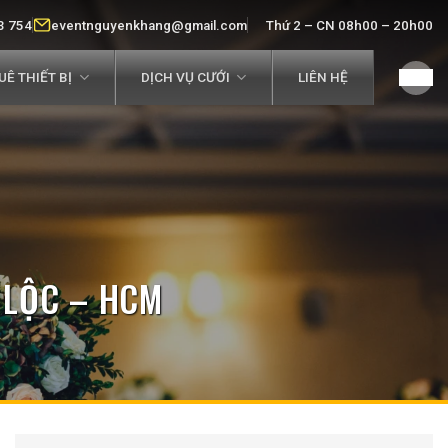
3 754
eventnguyenkhang@gmail.com
Thứ 2 – CN 08h00 – 20h00
Ê THIẾT BỊ
DỊCH VỤ CƯỚI
LIÊN HỆ
 LỘC – HCM