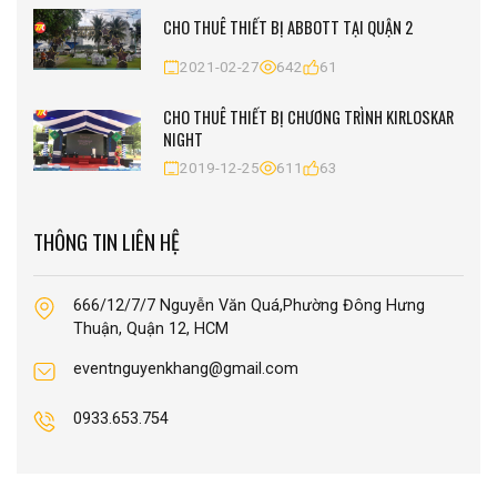
CHO THUÊ THIẾT BỊ ABBOTT TẠI QUẬN 2
2021-02-27
642
61
CHO THUÊ THIẾT BỊ CHƯƠNG TRÌNH KIRLOSKAR
NIGHT
2019-12-25
611
63
THÔNG TIN LIÊN HỆ
666/12/7/7 Nguyễn Văn Quá,Phường Đông Hưng
Thuận, Quận 12, HCM
eventnguyenkhang@gmail.com
0933.653.754