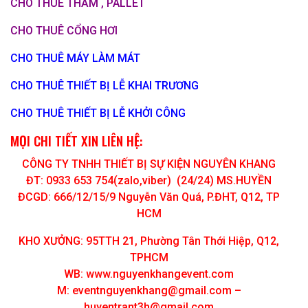
CHO THUÊ THẢM , PALLET
CHO THUÊ CỔNG HƠI
CHO THUÊ MÁY LÀM MÁT
CHO THUÊ THIẾT BỊ LỄ KHAI TRƯƠNG
CHO THUÊ THIẾT BỊ LỄ KHỞI CÔNG
MỌI CHI TIẾT XIN LIÊN HỆ:
CÔNG TY TNHH THIẾT BỊ SỰ KIỆN NGUYÊN KHANG
ĐT: 0933 653 754(zalo,viber) (24/24) MS.HUYỀN
ĐCGD: 666/12/15/9 Nguyễn Văn Quá, P.ĐHT, Q12, TP
HCM
KHO XƯỞNG: 95TTH 21, Phường Tân Thới Hiệp, Q12,
TPHCM
WB: www.nguyenkhangevent.com
M:
eventnguyenkhang@gmail.com
–
huyentrant3h@gmail.com