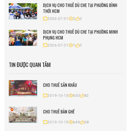
DỊCH VỤ CHO THUÊ DÙ CHE TẠI PHƯỜNG BÌNH
THỚI HCM
2026-07-31
2
0
DỊCH VỤ CHO THUÊ DÙ CHE TẠI PHƯỜNG MINH
PHỤNG HCM
2026-07-31
1
0
TIN ĐƯỢC QUAN TÂM
CHO THUÊ SÂN KHẤU
2019-10-13
650
82
CHO THUÊ BÀN GHẾ
2019-10-13
649
68