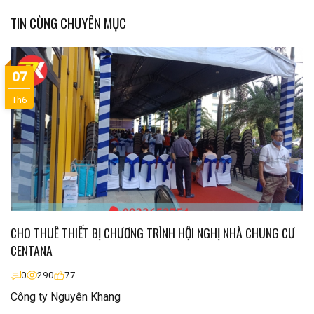
TIN CÙNG CHUYÊN MỤC
07
Th6
CHO THUÊ THIẾT BỊ CHƯƠNG TRÌNH HỘI NGHỊ NHÀ CHUNG CƯ
CENTANA
0
290
77
Công ty Nguyên Khang