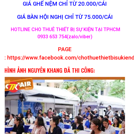
GIÁ GHẾ NỆM CHỈ TỪ 20.000/CÁI
GIÁ BÀN HỘI NGHỊ CHỈ TỪ 75.000/CÁI
HOTLINE CHO THUÊ THIẾT BỊ SỰ KIỆN TẠI TPHCM
0933 653 754(zalo/viber)
PAGE
:
https://www.facebook.com/chothuethietbisukien
HÌNH ẢNH NGUYÊN KHANG ĐÃ THI CÔNG: