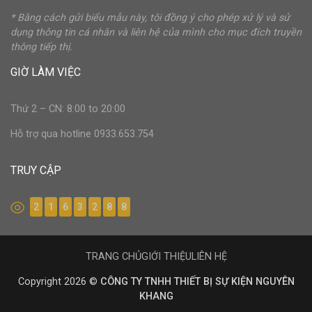
* Bằng cách gửi biểu mẫu này, tôi đồng ý cho phép xử lý và sử
dụng thông tin cá nhân và liên hệ của mình cho mục đích truyền
thông tiếp thị.
GIỜ LÀM VIỆC
Thứ 2 – CN: 8:00 to 20:00
Hỗ trợ qua hotline 0933.653.754
TRUY CẬP
2
1
6
3
2
8
8
TRANG CHỦ
GIỚI THIỆU
LIÊN HỆ
Copyright 2026 ©
CÔNG TY TNHH THIẾT BỊ SỰ KIỆN NGUYÊN
KHANG