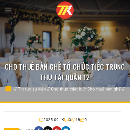
Bỏ
qua
nội
dung
CHO THUÊ BÀN GHẾ TỔ CHỨC TIỆC TRUNG
THU TẠI QUẬN 12
//
Tin tức sự kiện
//
Cho thuê thiết bị
//
Cho thuê bàn ghế
//
2025-09-19
0
18
0