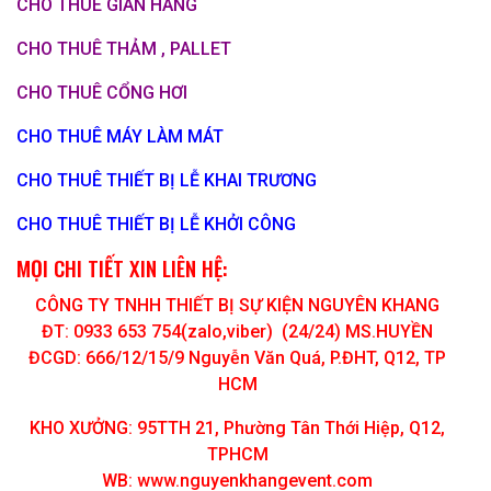
CHO THUÊ GIAN HÀNG
CHO THUÊ THẢM , PALLET
CHO THUÊ CỔNG HƠI
CHO THUÊ MÁY LÀM MÁT
CHO THUÊ THIẾT BỊ LỄ KHAI TRƯƠNG
CHO THUÊ THIẾT BỊ LỄ KHỞI CÔNG
MỌI CHI TIẾT XIN LIÊN HỆ:
CÔNG TY TNHH THIẾT BỊ SỰ KIỆN NGUYÊN KHANG
ĐT: 0933 653 754(zalo,viber) (24/24) MS.HUYỀN
ĐCGD: 666/12/15/9 Nguyễn Văn Quá, P.ĐHT, Q12, TP
HCM
KHO XƯỞNG: 95TTH 21, Phường Tân Thới Hiệp, Q12,
TPHCM
WB: www.nguyenkhangevent.com