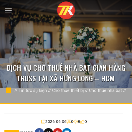
Bỏ
qua
nội
dung
DỊCH VỤ CHO THUÊ NHÀ BẠT GIAN HÀNG
TRUSS TẠI XÃ HƯNG LONG – HCM
//
Tin tức sự kiện
//
Cho thuê thiết bị
//
Cho thuê nhà bạt
//
2026-06-06
0
8
0