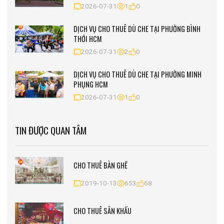
2026-07-31
1
0
DỊCH VỤ CHO THUÊ DÙ CHE TẠI PHƯỜNG BÌNH
THỚI HCM
2026-07-31
2
0
DỊCH VỤ CHO THUÊ DÙ CHE TẠI PHƯỜNG MINH
PHỤNG HCM
2026-07-31
1
0
TIN ĐƯỢC QUAN TÂM
CHO THUÊ BÀN GHẾ
2019-10-13
653
68
CHO THUÊ SÂN KHẤU