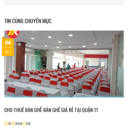
TIN CÙNG CHUYÊN MỤC
06
Th7
CHO THUÊ BÀN GHẾ-BÀN GHẾ GIÁ RẺ TẠI QUẬN 11
0
304
63