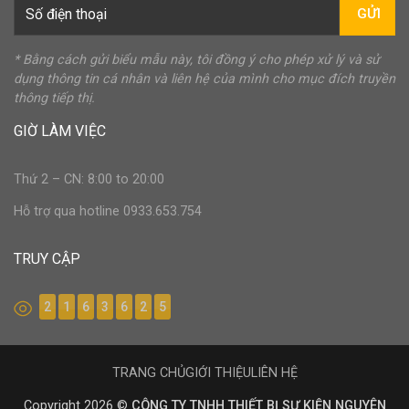
GỬI
* Bằng cách gửi biểu mẫu này, tôi đồng ý cho phép xử lý và sử
dụng thông tin cá nhân và liên hệ của mình cho mục đích truyền
thông tiếp thị.
GIỜ LÀM VIỆC
Thứ 2 – CN: 8:00 to 20:00
Hỗ trợ qua hotline 0933.653.754
TRUY CẬP
2
1
6
3
6
2
5
TRANG CHỦ
GIỚI THIỆU
LIÊN HỆ
Copyright 2026 ©
CÔNG TY TNHH THIẾT BỊ SỰ KIỆN NGUYÊN