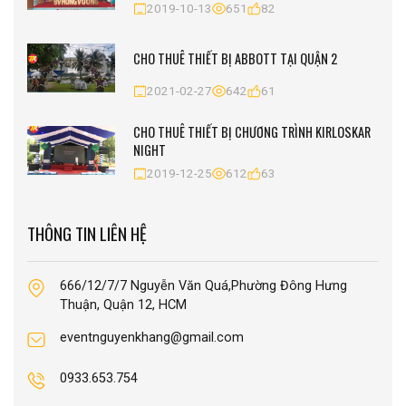
2019-10-13
651
82
CHO THUÊ THIẾT BỊ ABBOTT TẠI QUẬN 2
2021-02-27
642
61
CHO THUÊ THIẾT BỊ CHƯƠNG TRÌNH KIRLOSKAR
NIGHT
2019-12-25
612
63
THÔNG TIN LIÊN HỆ
666/12/7/7 Nguyễn Văn Quá,Phường Đông Hưng
Thuận, Quận 12, HCM
eventnguyenkhang@gmail.com
0933.653.754