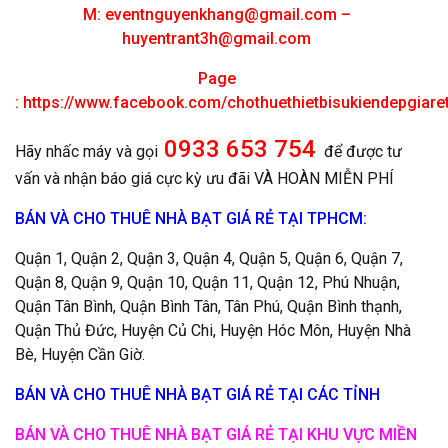
M:
eventnguyenkhang@gmail.com
–
huyentrant3h@gmail.com
Page
:
https://www.facebook.com/chothuethietbisukiendepgiar
0933 653 754
Hãy nhấc máy và gọi
để được tư
vấn và nhận báo giá cực kỳ ưu đãi VÀ HOÀN MIỄN PHÍ
BÁN VÀ CHO THUÊ NHÀ BẠT GIÁ RẺ TẠI TPHCM:
Quận 1, Quận 2, Quận 3, Quận 4, Quận 5, Quận 6, Quận 7,
Quận 8, Quận 9, Quận 10, Quận 11, Quận 12, Phú Nhuận,
Quận Tân Bình, Quận Bình Tân, Tân Phú, Quận Bình thạnh,
Quận Thủ Đức, Huyện Củ Chi, Huyện Hóc Môn, Huyện Nhà
Bè, Huyện Cần Giờ.
BÁN VÀ CHO THUÊ NHÀ BẠT GIÁ RẺ TẠI CÁC TỈNH
BÁN VÀ CHO THUÊ NHÀ BẠT GIÁ RẺ TẠI KHU VỰC MIỀN