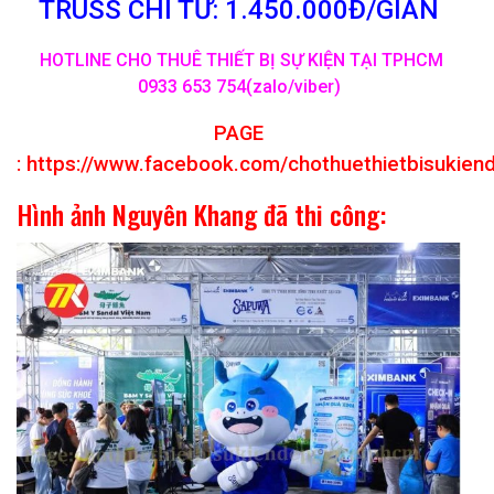
TRUSS CHỈ TỪ: 1.450.000Đ/GIAN
HOTLINE CHO THUÊ THIẾT BỊ SỰ KIỆN TẠI TPHCM
0933 653 754(zalo/viber)
PAGE
:
https://www.facebook.com/chothuethietbisukien
Hình ảnh Nguyên Khang đã thi công: