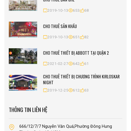
2019-10-13
653
68
CHO THUÊ SÂN KHẤU
2019-10-13
651
82
CHO THUÊ THIẾT BỊ ABBOTT TẠI QUẬN 2
2021-02-27
642
61
CHO THUÊ THIẾT BỊ CHƯƠNG TRÌNH KIRLOSKAR
NIGHT
2019-12-25
612
63
THÔNG TIN LIÊN HỆ
666/12/7/7 Nguyễn Văn Quá,Phường Đông Hưng