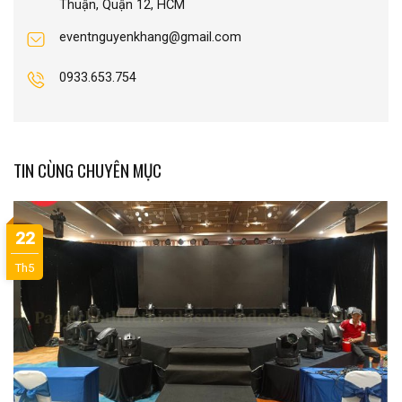
Thuận, Quận 12, HCM
eventnguyenkhang@gmail.com
0933.653.754
TIN CÙNG CHUYÊN MỤC
22
Th5