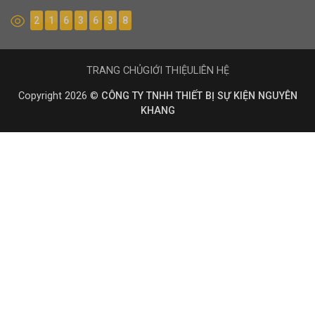
2
1
6
3
6
3
8
TRANG CHỦ
GIỚI THIỆU
LIÊN HỆ
Copyright 2026 ©
CÔNG TY TNHH THIẾT BỊ SỰ KIỆN NGUYÊN
KHANG