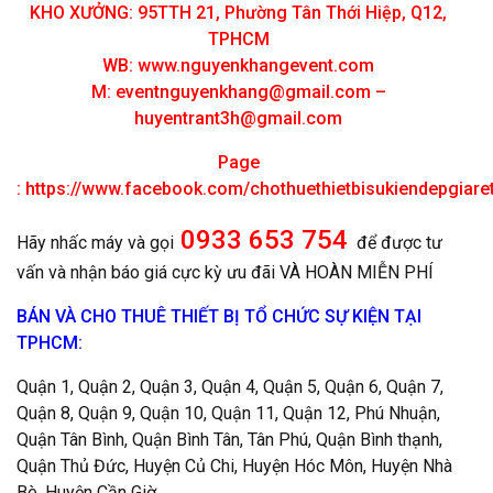
KHO XƯỞNG: 95TTH 21, Phường Tân Thới Hiệp, Q12,
TPHCM
WB: www.nguyenkhangevent.com
M:
eventnguyenkhang@gmail.com
–
huyentrant3h@gmail.com
Page
:
https://www.facebook.com/chothuethietbisukiendepgiar
0933 653 754
Hãy nhấc máy và gọi
để được tư
vấn và nhận báo giá cực kỳ ưu đãi VÀ HOÀN MIỄN PHÍ
BÁN VÀ CHO THUÊ THIẾT BỊ TỔ CHỨC SỰ KIỆN TẠI
TPHCM:
Quận 1, Quận 2, Quận 3, Quận 4, Quận 5, Quận 6, Quận 7,
Quận 8, Quận 9, Quận 10, Quận 11, Quận 12, Phú Nhuận,
Quận Tân Bình, Quận Bình Tân, Tân Phú, Quận Bình thạnh,
Quận Thủ Đức, Huyện Củ Chi, Huyện Hóc Môn, Huyện Nhà
Bè, Huyện Cần Giờ.