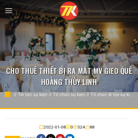
Bỏ
qua
nội
dung
CHO THUÊ THIẾT BỊ RA MẮT MV GIEO QUẺ
HOÀNG THÙY LINH
//
Tin tức sự kiện
//
Tổ chức sự kiện
//
Tổ chức lễ hội-sự kiện
khác
//
2022-01-08
0
524
88