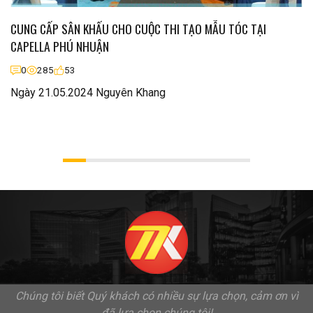
CUNG CẤP SÂN KHẤU CHO CUỘC THI TẠO MẪU TÓC TẠI
CAPELLA PHÚ NHUẬN
0
285
53
Ngày 21.05.2024 Nguyên Khang
Chúng tôi biết Quý khách có nhiều sự lựa chọn, cảm ơn vì
đã lựa chọn chúng tôi!