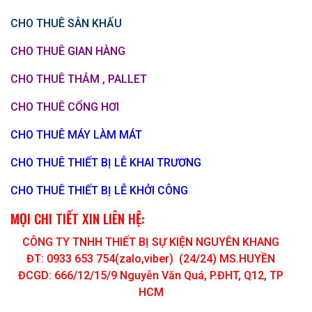
CHO THUÊ SÂN KHẤU
CHO THUÊ GIAN HÀNG
CHO THUÊ THẢM , PALLET
CHO THUÊ CỔNG HƠI
CHO THUÊ MÁY LÀM MÁT
CHO THUÊ THIẾT BỊ LỄ KHAI TRƯƠNG
CHO THUÊ THIẾT BỊ LỄ KHỞI CÔNG
MỌI CHI TIẾT XIN LIÊN HỆ:
CÔNG TY TNHH THIẾT BỊ SỰ KIỆN NGUYÊN KHANG
ĐT: 0933 653 754(zalo,viber) (24/24) MS.HUYỀN
ĐCGD: 666/12/15/9 Nguyễn Văn Quá, P.ĐHT, Q12, TP
HCM