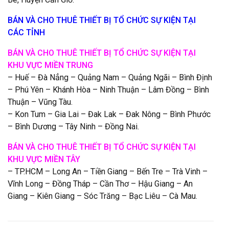
BÁN VÀ CHO THUÊ THIẾT BỊ TỔ CHỨC SỰ KIỆN TẠI
CÁC TỈNH
BÁN VÀ CHO THUÊ THIẾT BỊ TỔ CHỨC
SỰ KIỆN
TẠI
KHU VỰC MIỀN TRUNG
– Huế – Đà Nẳng – Quảng Nam – Quảng Ngãi – Bình Định
– Phú Yên – Khánh Hòa – Ninh Thuận – Lâm Đồng – Bình
Thuận – Vũng Tàu.
– Kon Tum – Gia Lai – Đak Lak – Đak Nông – Bình Phước
– Bình Dương – Tây Ninh – Đồng Nai.
BÁN VÀ CHO THUÊ THIẾT BỊ TỔ CHỨC SỰ KIỆN TẠI
KHU VỰC MIỀN TÂY
– TP.HCM – Long An – Tiền Giang – Bến Tre – Trà Vinh –
Vĩnh Long – Đồng Tháp – Cần Thơ – Hậu Giang – An
Giang – Kiên Giang – Sóc Trăng – Bạc Liêu – Cà Mau.