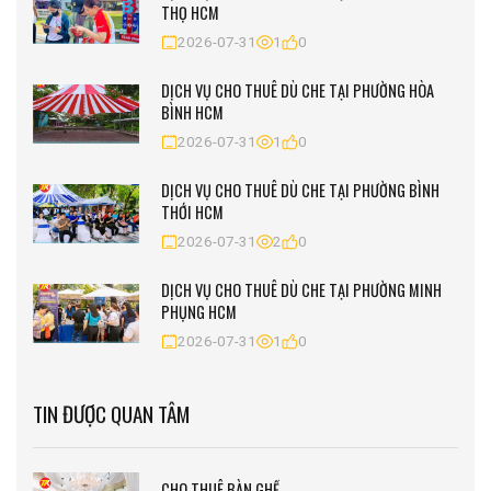
THỌ HCM
2026-07-31
1
0
DỊCH VỤ CHO THUÊ DÙ CHE TẠI PHƯỜNG HÒA
BÌNH HCM
2026-07-31
1
0
DỊCH VỤ CHO THUÊ DÙ CHE TẠI PHƯỜNG BÌNH
THỚI HCM
2026-07-31
2
0
DỊCH VỤ CHO THUÊ DÙ CHE TẠI PHƯỜNG MINH
PHỤNG HCM
2026-07-31
1
0
TIN ĐƯỢC QUAN TÂM
CHO THUÊ BÀN GHẾ