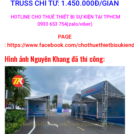
TRUSS CHỈ TỪ: 1.450.000Đ/GIAN
HOTLINE CHO THUÊ THIẾT BỊ SỰ KIỆN TẠI TPHCM
0933 653 754(zalo/viber)
PAGE
:
https://www.facebook.com/chothuethietbisukien
Hình ảnh Nguyên Khang đã thi công: