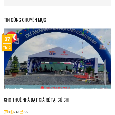
TIN CÙNG CHUYÊN MỤC
07
Th12
CHO THUÊ NHÀ BẠT GIÁ RẺ TẠI CỦ CHI
0
241
66