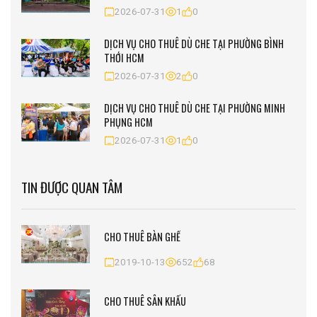
2026-07-31
1
0
DỊCH VỤ CHO THUÊ DÙ CHE TẠI PHƯỜNG BÌNH
THỚI HCM
2026-07-31
2
0
DỊCH VỤ CHO THUÊ DÙ CHE TẠI PHƯỜNG MINH
PHỤNG HCM
2026-07-31
1
0
TIN ĐƯỢC QUAN TÂM
CHO THUÊ BÀN GHẾ
2019-10-13
652
68
CHO THUÊ SÂN KHẤU