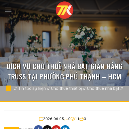
Bỏ
qua
nội
dung
DỊCH VỤ CHO THUÊ NHÀ BẠT GIAN HÀNG
TRUSS TẠI PHƯỜNG PHÚ THẠNH – HCM
//
Tin tức sự kiện
//
Cho thuê thiết bị
//
Cho thuê nhà bạt
//
2026-06-05
0
11
0