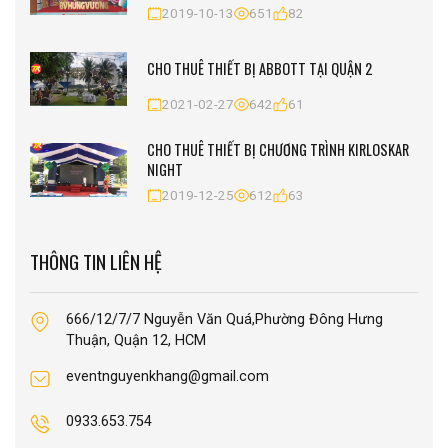
2019-10-13
651
82
CHO THUÊ THIẾT BỊ ABBOTT TẠI QUẬN 2
2021-02-27
642
61
CHO THUÊ THIẾT BỊ CHƯƠNG TRÌNH KIRLOSKAR
NIGHT
2019-12-25
612
63
THÔNG TIN LIÊN HỆ
666/12/7/7 Nguyễn Văn Quá,Phường Đông Hưng
Thuận, Quận 12, HCM
eventnguyenkhang@gmail.com
0933.653.754