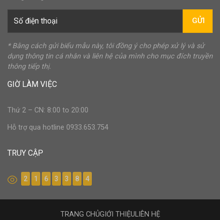
GỬI
* Bằng cách gửi biểu mẫu này, tôi đồng ý cho phép xử lý và sử
dụng thông tin cá nhân và liên hệ của mình cho mục đích truyền
thông tiếp thị.
GIỜ LÀM VIỆC
Thứ 2 – CN: 8:00 to 20:00
Hỗ trợ qua hotline 0933.653.754
TRUY CẬP
2
1
6
3
3
8
4
TRANG CHỦ
GIỚI THIỆU
LIÊN HỆ