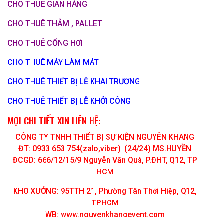
CHO THUÊ GIAN HÀNG
CHO THUÊ THẢM , PALLET
CHO THUÊ CỔNG HƠI
CHO THUÊ MÁY LÀM MÁT
CHO THUÊ THIẾT BỊ LỄ KHAI TRƯƠNG
CHO THUÊ THIẾT BỊ LỄ KHỞI CÔNG
MỌI CHI TIẾT XIN LIÊN HỆ:
CÔNG TY TNHH THIẾT BỊ SỰ KIỆN NGUYÊN KHANG
ĐT: 0933 653 754(zalo,viber) (24/24) MS.HUYỀN
ĐCGD: 666/12/15/9 Nguyễn Văn Quá, P.ĐHT, Q12, TP
HCM
KHO XƯỞNG: 95TTH 21, Phường Tân Thới Hiệp, Q12,
TPHCM
WB: www.nguyenkhangevent.com