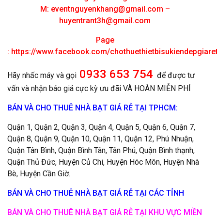
M:
eventnguyenkhang@gmail.com
–
huyentrant3h@gmail.com
Page
:
https://www.facebook.com/chothuethietbisukiendepgiar
0933 653 754
Hãy nhấc máy và gọi
để được tư
vấn và nhận báo giá cực kỳ ưu đãi VÀ HOÀN MIỄN PHÍ
BÁN VÀ CHO THUÊ NHÀ BẠT GIÁ RẺ TẠI TPHCM:
Quận 1, Quận 2, Quận 3, Quận 4, Quận 5, Quận 6, Quận 7,
Quận 8, Quận 9, Quận 10, Quận 11, Quận 12, Phú Nhuận,
Quận Tân Bình, Quận Bình Tân, Tân Phú, Quận Bình thạnh,
Quận Thủ Đức, Huyện Củ Chi, Huyện Hóc Môn, Huyện Nhà
Bè, Huyện Cần Giờ.
BÁN VÀ CHO THUÊ NHÀ BẠT GIÁ RẺ TẠI CÁC TỈNH
BÁN VÀ CHO THUÊ NHÀ BẠT GIÁ RẺ TẠI KHU VỰC MIỀN