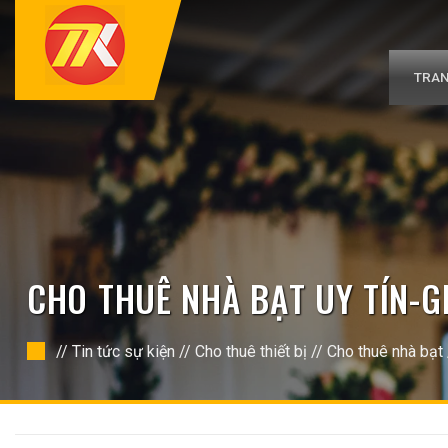
Bỏ
qua
nội
dung
TRAN
CHO THUÊ NHÀ BẠT UY TÍN-GI
//
Tin tức sự kiện
//
Cho thuê thiết bị
//
Cho thuê nhà bạt