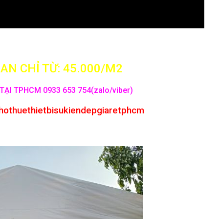
AN CHỈ TỪ: 45.000/M2
TẠI TPHCM 0933 653 754(zalo/viber)
hothuethietbisukiendepgiaretphcm