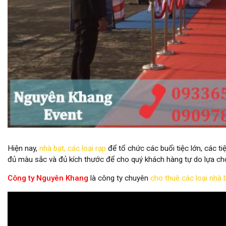
cho thuê nhà bạt không gian giá rẻ tại sân bay tân sơn nhất
Hiện nay,
nhà bạt
,
các loại rạp
để tổ chức các buổi tiệc lớn, các ti
đủ màu sắc và đủ kích thước để cho quý khách hàng tự do lựa c
Công ty Nguyên Khang
là công ty chuyên
cho thuê các loại nhà 