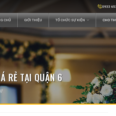
0933 65
G CHỦ
GIỚI THIỆU
TỔ CHỨC SỰ KIỆN
CHO THU
Á RẺ TẠI QUẬN 6
//