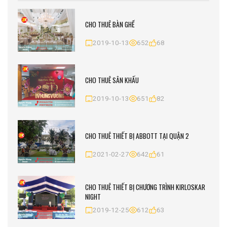
CHO THUÊ BÀN GHẾ
2019-10-13
652
68
CHO THUÊ SÂN KHẤU
2019-10-13
651
82
CHO THUÊ THIẾT BỊ ABBOTT TẠI QUẬN 2
2021-02-27
642
61
CHO THUÊ THIẾT BỊ CHƯƠNG TRÌNH KIRLOSKAR
NIGHT
2019-12-25
612
63