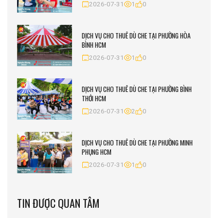
2026-07-31
1
0
DỊCH VỤ CHO THUÊ DÙ CHE TẠI PHƯỜNG HÒA
BÌNH HCM
2026-07-31
1
0
DỊCH VỤ CHO THUÊ DÙ CHE TẠI PHƯỜNG BÌNH
THỚI HCM
2026-07-31
2
0
DỊCH VỤ CHO THUÊ DÙ CHE TẠI PHƯỜNG MINH
PHỤNG HCM
2026-07-31
1
0
TIN ĐƯỢC QUAN TÂM