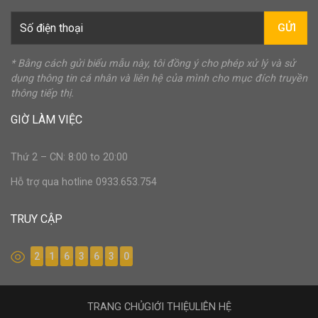
GỬI
* Bằng cách gửi biểu mẫu này, tôi đồng ý cho phép xử lý và sử
dụng thông tin cá nhân và liên hệ của mình cho mục đích truyền
thông tiếp thị.
GIỜ LÀM VIỆC
Thứ 2 – CN: 8:00 to 20:00
Hỗ trợ qua hotline 0933.653.754
TRUY CẬP
2
1
6
3
6
3
0
TRANG CHỦ
GIỚI THIỆU
LIÊN HỆ