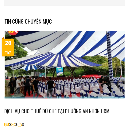
TIN CÙNG CHUYÊN MỤC
28
Th7
DỊCH VỤ CHO THUÊ DÙ CHE TẠI PHƯỜNG AN NHƠN HCM
0
3
0