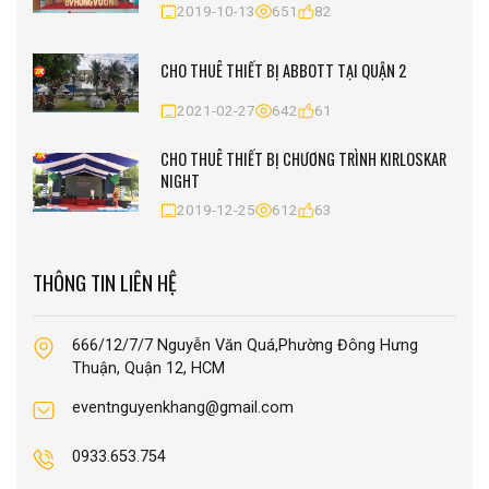
2019-10-13
651
82
CHO THUÊ THIẾT BỊ ABBOTT TẠI QUẬN 2
2021-02-27
642
61
CHO THUÊ THIẾT BỊ CHƯƠNG TRÌNH KIRLOSKAR
NIGHT
2019-12-25
612
63
THÔNG TIN LIÊN HỆ
666/12/7/7 Nguyễn Văn Quá,Phường Đông Hưng
Thuận, Quận 12, HCM
eventnguyenkhang@gmail.com
0933.653.754