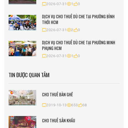
2026-07-31
1
0
DỊCH VỤ CHO THUÊ DÙ CHE TẠI PHƯỜNG BÌNH
THỚI HCM
2026-07-31
2
0
DỊCH VỤ CHO THUÊ DÙ CHE TẠI PHƯỜNG MINH
PHỤNG HCM
2026-07-31
1
0
TIN ĐƯỢC QUAN TÂM
CHO THUÊ BÀN GHẾ
2019-10-13
653
68
CHO THUÊ SÂN KHẤU