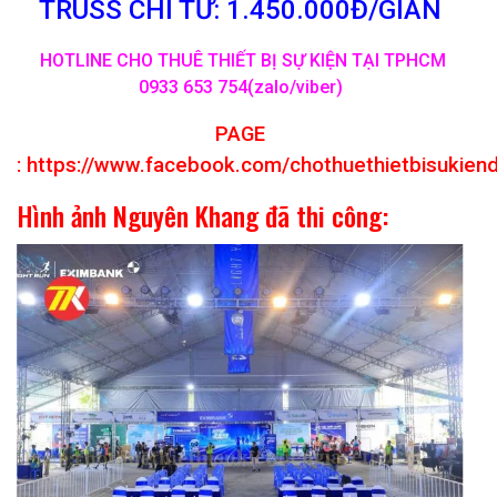
TRUSS CHỈ TỪ: 1.450.000Đ/GIAN
HOTLINE CHO THUÊ THIẾT BỊ SỰ KIỆN TẠI TPHCM
0933 653 754(zalo/viber)
PAGE
:
https://www.facebook.com/chothuethietbisukien
Hình ảnh Nguyên Khang đã thi công: