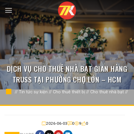
Bỏ
qua
nội
dung
DỊCH VỤ CHO THUÊ NHÀ BẠT GIAN HÀNG
TRUSS TẠI PHƯỜNG CHỢ LỚN – HCM
//
Tin tức sự kiện
//
Cho thuê thiết bị
//
Cho thuê nhà bạt
//
2026-06-03
0
9
0