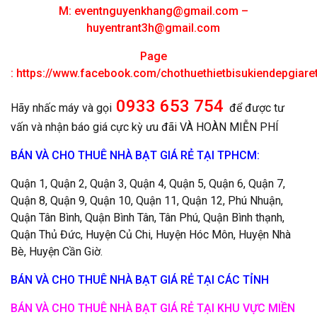
M:
eventnguyenkhang@gmail.com
–
huyentrant3h@gmail.com
Page
:
https://www.facebook.com/chothuethietbisukiendepgiar
0933 653 754
Hãy nhấc máy và gọi
để được tư
vấn và nhận báo giá cực kỳ ưu đãi VÀ HOÀN MIỄN PHÍ
BÁN VÀ CHO THUÊ NHÀ BẠT GIÁ RẺ TẠI TPHCM:
Quận 1, Quận 2, Quận 3, Quận 4, Quận 5, Quận 6, Quận 7,
Quận 8, Quận 9, Quận 10, Quận 11, Quận 12, Phú Nhuận,
Quận Tân Bình, Quận Bình Tân, Tân Phú, Quận Bình thạnh,
Quận Thủ Đức, Huyện Củ Chi, Huyện Hóc Môn, Huyện Nhà
Bè, Huyện Cần Giờ.
BÁN VÀ CHO THUÊ NHÀ BẠT GIÁ RẺ TẠI CÁC TỈNH
BÁN VÀ CHO THUÊ NHÀ BẠT GIÁ RẺ TẠI KHU VỰC MIỀN