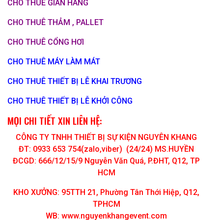
CHO THUÊ GIAN HÀNG
CHO THUÊ THẢM , PALLET
CHO THUÊ CỔNG HƠI
CHO THUÊ MÁY LÀM MÁT
CHO THUÊ THIẾT BỊ LỄ KHAI TRƯƠNG
CHO THUÊ THIẾT BỊ LỄ KHỞI CÔNG
MỌI CHI TIẾT XIN LIÊN HỆ:
CÔNG TY TNHH THIẾT BỊ SỰ KIỆN NGUYÊN KHANG
ĐT: 0933 653 754(zalo,viber) (24/24) MS.HUYỀN
ĐCGD: 666/12/15/9 Nguyễn Văn Quá, P.ĐHT, Q12, TP
HCM
KHO XƯỞNG: 95TTH 21, Phường Tân Thới Hiệp, Q12,
TPHCM
WB: www.nguyenkhangevent.com