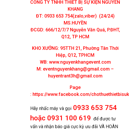
CÔNG TY TNHH THIẾT BỊ SỰ KIỆN NGUYÊN
KHANG
ĐT: 0933 653 754(zalo,viber) (24/24)
MS.HUYỀN
ĐCGD: 666/12/7/7 Nguyễn Văn Quá, P.ĐHT,
Q12, TP HCM
KHO XƯỞNG: 95TTH 21, Phường Tân Thới
Hiệp, Q12, TPHCM
WB: www.nguyenkhangevent.com
M:
eventnguyenkhang@gmail.com
–
huyentrant3h@gmail.com
Page
:
https://www.facebook.com/chothuethietbisu
0933 653 754
Hãy nhấc máy và gọi
hoặc 0931 100 619
để được tư
vấn và nhận báo giá cực kỳ ưu đãi VÀ HOÀN