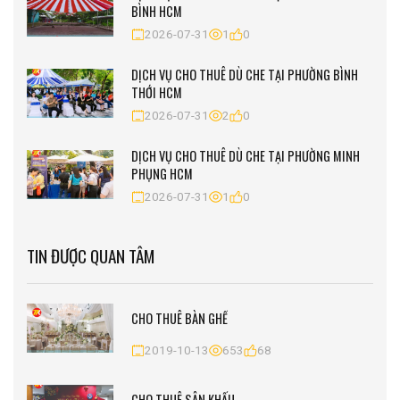
BÌNH HCM
2026-07-31
1
0
DỊCH VỤ CHO THUÊ DÙ CHE TẠI PHƯỜNG BÌNH
THỚI HCM
2026-07-31
2
0
DỊCH VỤ CHO THUÊ DÙ CHE TẠI PHƯỜNG MINH
PHỤNG HCM
2026-07-31
1
0
TIN ĐƯỢC QUAN TÂM
CHO THUÊ BÀN GHẾ
2019-10-13
653
68
CHO THUÊ SÂN KHẤU