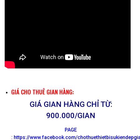
GIÁ CHO THUÊ GIAN HÀNG:
GIÁ GIAN HÀNG CHỈ TỪ:
900.000/GIAN
PAGE
: https://www.facebook.com/chothuethietbisukiendepg