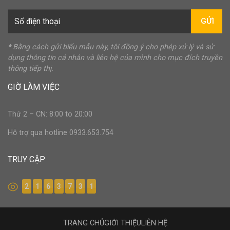
GỬI
* Bằng cách gửi biểu mẫu này, tôi đồng ý cho phép xử lý và sử
dụng thông tin cá nhân và liên hệ của mình cho mục đích truyền
thông tiếp thị.
GIỜ LÀM VIỆC
Thứ 2 – CN: 8:00 to 20:00
Hỗ trợ qua hotline 0933.653.754
TRUY CẬP
2
1
6
3
7
3
1
TRANG CHỦ
GIỚI THIỆU
LIÊN HỆ