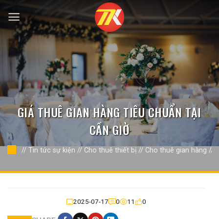
Bỏ
qua
nội
dung
GIÁ THUÊ GIAN HÀNG TIÊU CHUẨN TẠI
CẦN GIỜ
//
Tin tức sự kiện
//
Cho thuê thiết bị
//
Cho thuê gian hàng
//
2025-07-17
0
11
0