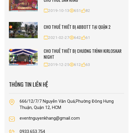
2019-10-13
651
82
CHO THUÊ THIẾT BỊ ABBOTT TẠI QUẬN 2
2021-02-27
642
61
CHO THUÊ THIẾT BỊ CHƯƠNG TRÌNH KIRLOSKAR
NIGHT
2019-12-25
612
63
THÔNG TIN LIÊN HỆ
666/12/7/7 Nguyễn Văn Quá,Phường Đông Hưng
Thuận, Quận 12, HCM
eventnguyenkhang@gmail.com
0933.653.754