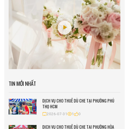
TIN MỚI NHẤT
DỊCH VỤ CHO THUÊ DÙ CHE TẠI PHƯỜNG PHÚ
THỌ HCM
2026-07-31
1
0
DỊCH VỤ CHO THUÊ DÙ CHE TẠI PHƯỜNG HÒA