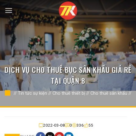
Bỏ
qua
nội
dung
DỊCH VỤ CHO THUÊ BỤC SÂN KHẤU GIÁ RẺ
TẠI QUẬN 8
//
Tin tức sự kiện
//
Cho thuê thiết bị
//
Cho thuê sân khấu
//
2022-03-08
0
336
55