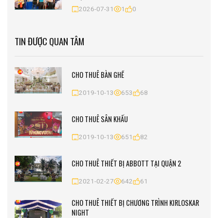
2026-07-31
1
0
TIN ĐƯỢC QUAN TÂM
CHO THUÊ BÀN GHẾ
2019-10-13
653
68
CHO THUÊ SÂN KHẤU
2019-10-13
651
82
CHO THUÊ THIẾT BỊ ABBOTT TẠI QUẬN 2
2021-02-27
642
61
CHO THUÊ THIẾT BỊ CHƯƠNG TRÌNH KIRLOSKAR
NIGHT