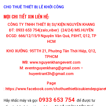
CHO THUÊ THIẾT BỊ LỄ KHỞI CÔNG
MỌI CHI TIẾT XIN LIÊN HỆ:
CÔNG TY TNHH THIẾT BỊ SỰ KIỆN NGUYÊN KHANG
ĐT: 0933 653 754(zalo,viber) (24/24) MS.HUYỀN
ĐCGD: 666/12/15/9 Nguyễn Văn Quá, P.ĐHT, Q12, TP
HCM
KHO XƯỞNG: 95TTH 21, Phường Tân Thới Hiệp, Q12,
TPHCM
WB: www.nguyenkhangevent.com
M:
eventnguyenkhang@gmail.com
–
huyentrant3h@gmail.com
Page
:
https://www.facebook.com/chothuethietbisukiendepgiar
0933 653 754
Hãy nhấc máy và gọi
để được tư