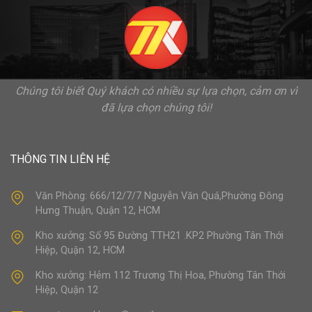
Chúng tôi biết Quý khách có nhiều sự lựa chọn, cảm ơn vì
đã lựa chọn chúng tôi!
THÔNG TIN LIÊN HỆ
Văn Phòng: 666/12/7/7 Nguyễn Văn Quá,Phường Đông
Hưng Thuận, Quận 12, HCM
Kho xưởng: Số 95 Đường TTH21 .KP2 Phường Tân Thới
Hiệp, Quận 12, HCM
Kho xưởng: Hẻm 112 Trương Thị Hoa, Phường Tân Thới
Hiệp, Quận 12