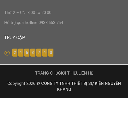
Thứ 2 – CN: 8:00 to 20:00
Hỗ trợ qua hotline 0933.653.754
TRUY CẬP
2
1
6
3
7
1
0
TRANG CHỦ
GIỚI THIỆU
LIÊN HỆ
Copyright 2026 ©
CÔNG TY TNHH THIẾT BỊ SỰ KIỆN NGUYÊN
KHANG