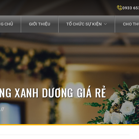
0933 65
G CHỦ
GIỚI THIỆU
TỔ CHỨC SỰ KIỆN
CHO THU
NG XANH DƯƠNG GIÁ RẺ
//