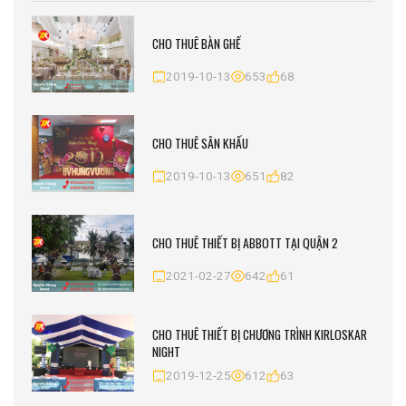
CHO THUÊ BÀN GHẾ
2019-10-13
653
68
CHO THUÊ SÂN KHẤU
2019-10-13
651
82
CHO THUÊ THIẾT BỊ ABBOTT TẠI QUẬN 2
2021-02-27
642
61
CHO THUÊ THIẾT BỊ CHƯƠNG TRÌNH KIRLOSKAR
NIGHT
2019-12-25
612
63