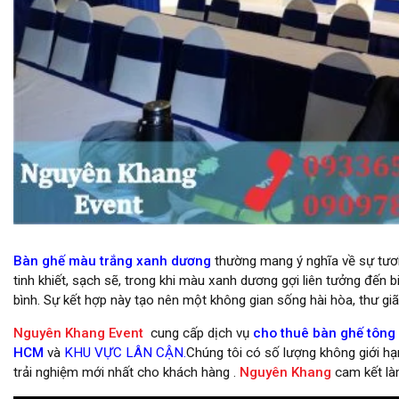
cho thuê bàn ghế giá rẻ tại hcm
Bàn ghế màu trắng xanh dương
thường mang ý nghĩa về sự tươi 
tinh khiết, sạch sẽ, trong khi màu xanh dương gợi liên tưởng đến b
bình. Sự kết hợp này tạo nên một không gian sống hài hòa, thư gi
Nguyên Khang Event
cung cấp dịch vụ
cho thuê bàn ghế tông m
HCM
và
KHU VỰC LÂN CẬN.
Chúng tôi có số lượng không giới hạ
trải nghiệm mới nhất cho khách hàng .
Nguyên Khang
cam kết làm