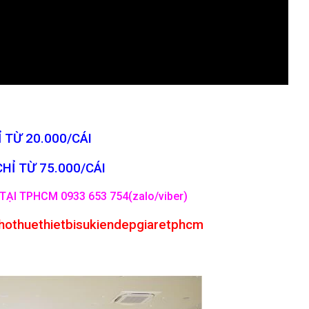
 TỪ 20.000/CÁI
CHỈ TỪ 75.000/CÁI
TẠI TPHCM 0933 653 754(zalo/viber)
hothuethietbisukiendepgiaretphcm