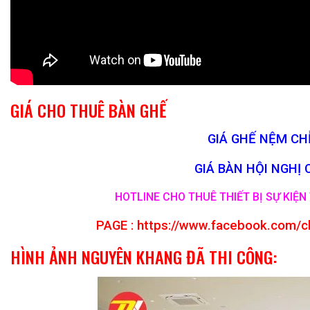
GIÁ CHO THUÊ BÀN GHẾ
GIÁ GHẾ NỆM CHỈ
GIÁ BÀN HỘI NGHỊ 
HOTLINE CHO THUÊ THIẾT BỊ SỰ KIỆN 
PAGE :
https://www.facebook.com/c
HÌNH ẢNH NGUYÊN KHANG ĐÃ THI CÔNG: