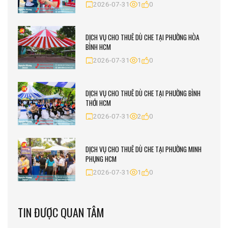
2026-07-31
1
0
DỊCH VỤ CHO THUÊ DÙ CHE TẠI PHƯỜNG HÒA
BÌNH HCM
2026-07-31
1
0
DỊCH VỤ CHO THUÊ DÙ CHE TẠI PHƯỜNG BÌNH
THỚI HCM
2026-07-31
2
0
DỊCH VỤ CHO THUÊ DÙ CHE TẠI PHƯỜNG MINH
PHỤNG HCM
2026-07-31
1
0
TIN ĐƯỢC QUAN TÂM