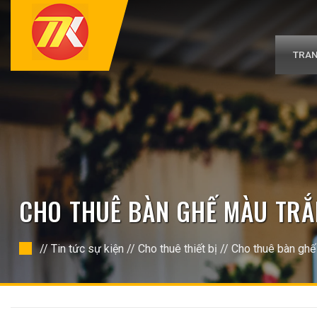
Bỏ
qua
nội
dung
TRAN
CHO THUÊ BÀN GHẾ MÀU TRẮ
//
Tin tức sự kiện
//
Cho thuê thiết bị
//
Cho thuê bàn ghế