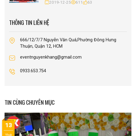
2019-12-25
611
63
THÔNG TIN LIÊN HỆ
666/12/7/7 Nguyễn Văn Quá,Phường Đông Hưng
Thuận, Quận 12, HCM
eventnguyenkhang@gmail.com
0933.653.754
TIN CÙNG CHUYÊN MỤC
13
Th8