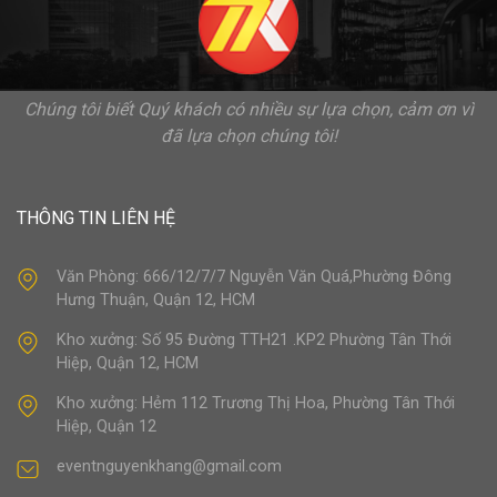
Chúng tôi biết Quý khách có nhiều sự lựa chọn, cảm ơn vì
đã lựa chọn chúng tôi!
THÔNG TIN LIÊN HỆ
Văn Phòng: 666/12/7/7 Nguyễn Văn Quá,Phường Đông
Hưng Thuận, Quận 12, HCM
Kho xưởng: Số 95 Đường TTH21 .KP2 Phường Tân Thới
Hiệp, Quận 12, HCM
Kho xưởng: Hẻm 112 Trương Thị Hoa, Phường Tân Thới
Hiệp, Quận 12
eventnguyenkhang@gmail.com