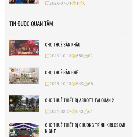
2026-07-31
1
0
TIN ĐƯỢC QUAN TÂM
CHO THUÊ SÂN KHẤU
2019-10-13
650
82
CHO THUÊ BÀN GHẾ
2019-10-13
649
68
CHO THUÊ THIẾT BỊ ABBOTT TẠI QUẬN 2
2021-02-27
642
61
CHO THUÊ THIẾT BỊ CHƯƠNG TRÌNH KIRLOSKAR
NIGHT