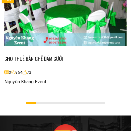
CHO THUÊ BÀN GHẾ ĐÁM CƯỚI
0
354
72
Nguyên Khang Event