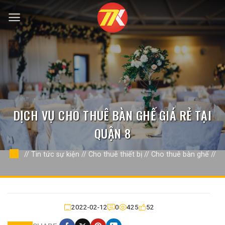
Bỏ
qua
nội
dung
DỊCH VỤ CHO THUÊ BÀN GHẾ GIÁ RẺ TẠI
QUẬN 8
//
Tin tức sự kiện
//
Cho thuê thiết bị
//
Cho thuê bàn ghế
//
2022-02-12
0
425
52