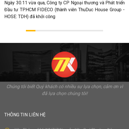
Ngày 30.11 vừa qua, Công ty CP Ngoại thương và Phát triển
Đầu tư TP.HCM FIDECO (thành viên ThuDuc House Group -
HOSE: TDH) đã khởi công
Chúng tôi biết Quý khách có nhiều sự lựa chọn, cảm ơn vì
đã lựa chọn chúng tôi!
THÔNG TIN LIÊN HỆ