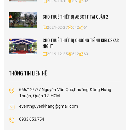
2019-10-13
651
82
CHO THUÊ THIẾT BỊ ABBOTT TẠI QUẬN 2
2021-02-27
642
61
CHO THUÊ THIẾT BỊ CHƯƠNG TRÌNH KIRLOSKAR
NIGHT
2019-12-25
612
63
THÔNG TIN LIÊN HỆ
666/12/7/7 Nguyễn Văn Quá,Phường Đông Hưng
Thuận, Quận 12, HCM
eventnguyenkhang@gmail.com
0933.653.754