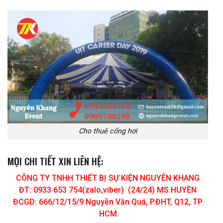
Cho thuê cổng hơi
MỌI CHI TIẾT XIN LIÊN HỆ:
CÔNG TY TNHH THIẾT BỊ SỰ KIỆN NGUYÊN KHANG
ĐT: 0933 653 754(zalo,viber) (24/24) MS.HUYỀN
ĐCGD: 666/12/15/9 Nguyễn Văn Quá, P.ĐHT, Q12, TP
HCM