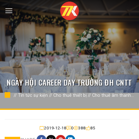
Bỏ
qua
nội
dung
NGÀY HỘI CAREER DAY TRƯỜNG ĐH CNTT
//
Tin tức sự kiện
//
Cho thuê thiết bị
//
Cho thuê âm thanh án
sáng
//
2019-12-18
0
388
85