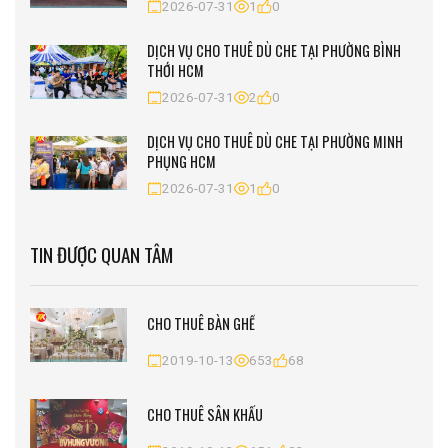
2026-07-31
1
0
DỊCH VỤ CHO THUÊ DÙ CHE TẠI PHƯỜNG BÌNH
THỚI HCM
2026-07-31
2
0
DỊCH VỤ CHO THUÊ DÙ CHE TẠI PHƯỜNG MINH
PHỤNG HCM
2026-07-31
1
0
TIN ĐƯỢC QUAN TÂM
CHO THUÊ BÀN GHẾ
2019-10-13
653
68
CHO THUÊ SÂN KHẤU