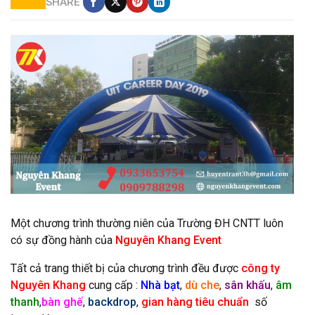
SHARE
Cho thuê thiết bị ngày hội career day
Một chương trình thường niên của Trường ĐH CNTT luôn
có sự đồng hành của
Nguyên Khang Event
Tất cả trang thiết bị của chương trình đều được
công ty
Nguyên Khang
cung cấp :
Nhà bạt
,
dù che
,
sân khấu
,
âm
thanh
,
bàn ghế
,
backdrop
,
gian hàng tiêu chuẩn
số