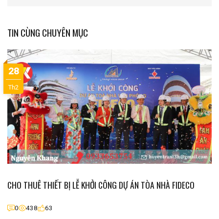
TIN CÙNG CHUYÊN MỤC
28
Th2
CHO THUÊ THIẾT BỊ LỄ KHỞI CÔNG DỰ ÁN TÒA NHÀ FIDECO
0
438
63