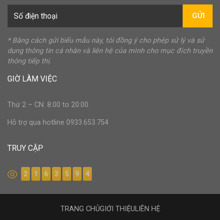
GỬI
* Bằng cách gửi biểu mẫu này, tôi đồng ý cho phép xử lý và sử
dụng thông tin cá nhân và liên hệ của mình cho mục đích truyền
thông tiếp thị.
GIỜ LÀM VIỆC
Thứ 2 – CN: 8:00 to 20:00
Hỗ trợ qua hotline 0933.653.754
TRUY CẬP
2
1
6
3
5
9
4
TRANG CHỦ
GIỚI THIỆU
LIÊN HỆ