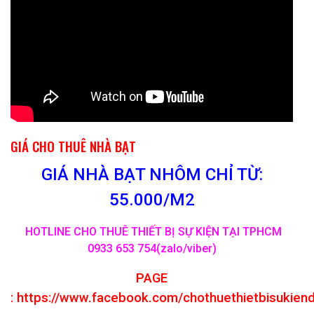
GIÁ CHO THUÊ NHÀ BẠT
GIÁ NHÀ BẠT NHÔM CHỈ TỪ:
55.000/M2
HOTLINE CHO THUÊ THIẾT BỊ SỰ KIỆN TẠI TPHCM
0933 653 754(zalo/viber)
PAGE
:
https://www.facebook.com/chothuethietbisukien