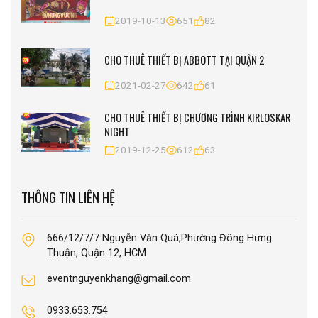
2019-10-13
651
82
CHO THUÊ THIẾT BỊ ABBOTT TẠI QUẬN 2
2021-02-27
642
61
CHO THUÊ THIẾT BỊ CHƯƠNG TRÌNH KIRLOSKAR
NIGHT
2019-12-25
612
63
THÔNG TIN LIÊN HỆ
666/12/7/7 Nguyễn Văn Quá,Phường Đông Hưng
Thuận, Quận 12, HCM
eventnguyenkhang@gmail.com
0933.653.754