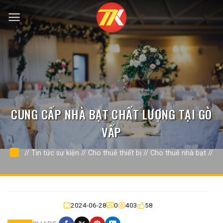
Bỏ
qua
nội
dung
CUNG CẤP NHÀ BẠT CHẤT LƯỢNG TẠI GÒ
VẤP
//
Tin tức sự kiện
//
Cho thuê thiết bị
//
Cho thuê nhà bạt
//
2024-06-28
0
403
58