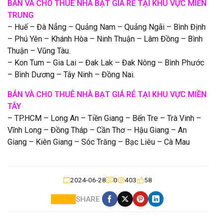
BÁN VÀ CHO THUÊ NHÀ BẠT GIÁ RẺ TẠI KHU VỰC MIỀN
TRUNG
– Huế – Đà Nẳng – Quảng Nam – Quảng Ngãi – Bình Định
– Phú Yên – Khánh Hòa – Ninh Thuận – Lâm Đồng – Bình
Thuận – Vũng Tàu.
– Kon Tum – Gia Lai – Đak Lak – Đak Nông – Bình Phước
– Bình Dương – Tây Ninh – Đồng Nai.
BÁN VÀ CHO THUÊ NHÀ BẠT GIÁ RẺ TẠI KHU VỰC MIỀN
TÂY
– TP.HCM – Long An – Tiền Giang – Bến Tre – Trà Vinh –
Vĩnh Long – Đồng Tháp – Cần Thơ – Hậu Giang – An
Giang – Kiên Giang – Sóc Trăng – Bạc Liêu – Cà Mau
2024-06-28
0
403
58
SHARE