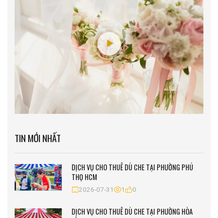
TIN MỚI NHẤT
DỊCH VỤ CHO THUÊ DÙ CHE TẠI PHƯỜNG PHÚ
THỌ HCM
2026-07-31
1
0
DỊCH VỤ CHO THUÊ DÙ CHE TẠI PHƯỜNG HÒA