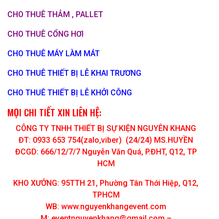
CHO THUÊ THẢM , PALLET
CHO THUÊ CỔNG HƠI
CHO THUÊ MÁY LÀM MÁT
CHO THUÊ THIẾT BỊ LỄ KHAI TRƯƠNG
CHO THUÊ THIẾT BỊ LỄ KHỞI CÔNG
MỌI CHI TIẾT XIN LIÊN HỆ:
CÔNG TY TNHH THIẾT BỊ SỰ KIỆN NGUYÊN KHANG
ĐT: 0933 653 754(zalo,viber) (24/24) MS.HUYỀN
ĐCGD: 666/12/7/7 Nguyễn Văn Quá, P.ĐHT, Q12, TP
HCM
KHO XƯỞNG: 95TTH 21, Phường Tân Thới Hiệp, Q12,
TPHCM
WB: www.nguyenkhangevent.com
M:
eventnguyenkhang@gmail.com
–