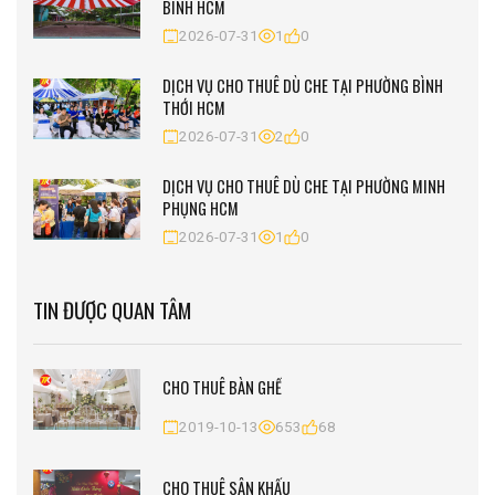
BÌNH HCM
2026-07-31
1
0
DỊCH VỤ CHO THUÊ DÙ CHE TẠI PHƯỜNG BÌNH
THỚI HCM
2026-07-31
2
0
DỊCH VỤ CHO THUÊ DÙ CHE TẠI PHƯỜNG MINH
PHỤNG HCM
2026-07-31
1
0
TIN ĐƯỢC QUAN TÂM
CHO THUÊ BÀN GHẾ
2019-10-13
653
68
CHO THUÊ SÂN KHẤU