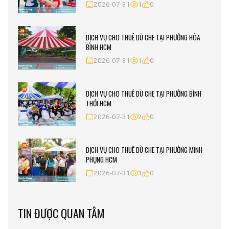
2026-07-31
1
0
DỊCH VỤ CHO THUÊ DÙ CHE TẠI PHƯỜNG HÒA
BÌNH HCM
2026-07-31
1
0
DỊCH VỤ CHO THUÊ DÙ CHE TẠI PHƯỜNG BÌNH
THỚI HCM
2026-07-31
2
0
DỊCH VỤ CHO THUÊ DÙ CHE TẠI PHƯỜNG MINH
PHỤNG HCM
2026-07-31
1
0
TIN ĐƯỢC QUAN TÂM