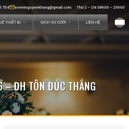
3 754
eventnguyenkhang@gmail.com
Thứ 2 – CN 08h00 – 20h00
Ê THIẾT BỊ
DỊCH VỤ CƯỚI
LIÊN HỆ
6 – ĐH TÔN ĐỨC THẮNG