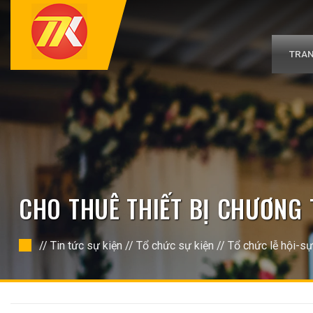
Bỏ
qua
nội
dung
TRAN
CHO THUÊ THIẾT BỊ CHƯƠNG 
//
Tin tức sự kiện
//
Tổ chức sự kiện
//
Tổ chức lễ hội-sự