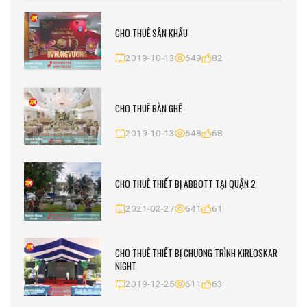
CHO THUÊ SÂN KHẤU
2019-10-13
649
82
CHO THUÊ BÀN GHẾ
2019-10-13
648
68
CHO THUÊ THIẾT BỊ ABBOTT TẠI QUẬN 2
2021-02-27
641
61
CHO THUÊ THIẾT BỊ CHƯƠNG TRÌNH KIRLOSKAR
NIGHT
2019-12-25
611
63