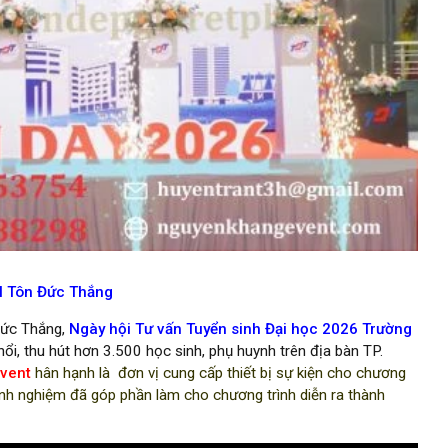
H Tôn Đức Thắng
Đức Thắng,
N
gày hội Tư vấn Tuyển sinh Đại học 2026 Trường
 nổi, thu hút hơn 3.500 học sinh, phụ huynh trên địa bàn TP.
vent
hân hạnh là
đơn vị cung cấp thiết bị sự kiện cho chương
kinh nghiệm đã góp phần làm cho chương trình diễn ra thành