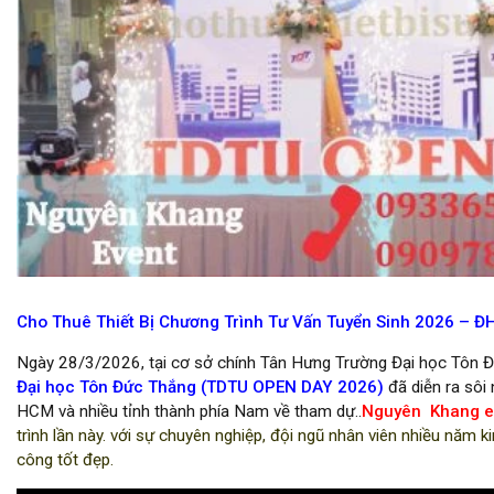
cho thuê backdrop sân khấu tại hcm
Cho Thuê Thiết Bị Chương Trình Tư Vấn Tuyển Sinh 2026 – Đ
Ngày 28/3/2026, tại cơ sở chính Tân Hưng Trường Đại học Tôn 
Đại học Tôn Đức Thắng (TDTU OPEN DAY 2026)
đã diễn ra sôi
HCM và nhiều tỉnh thành phía Nam về tham dự..
Nguyên Khang e
trình lần này. với sự chuyên nghiệp, đội ngũ nhân viên nhiều năm 
công tốt đẹp.