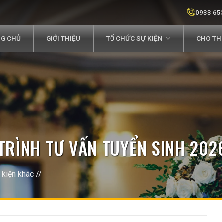
0933 65
G CHỦ
GIỚI THIỆU
TỔ CHỨC SỰ KIỆN
CHO THU
TRÌNH TƯ VẤN TUYỂN SINH 202
 kiện khác
//