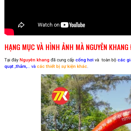
HẠNG MỤC VÀ HÌNH ẢNH MÀ NGUYÊN KHANG 
Tại đây
Nguyên khang
đã cung cấp
cổng hơi
và toàn bộ
các gi
quạt
,
thảm,
.
.. và
các thiết bị sự kiện khác
.