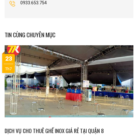
0933.653.754
TIN CÙNG CHUYÊN MỤC
23
Th7
DỊCH VỤ CHO THUÊ GHẾ INOX GIÁ RẺ TẠI QUẬN 8