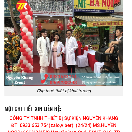
Chp thuê thiết bị khai trương
MỌI CHI TIẾT XIN LIÊN HỆ:
CÔNG TY TNHH THIẾT BỊ SỰ KIỆN NGUYÊN KHANG
ĐT: 0933 653 754(zalo,viber) (24/24) MS.HUYỀN