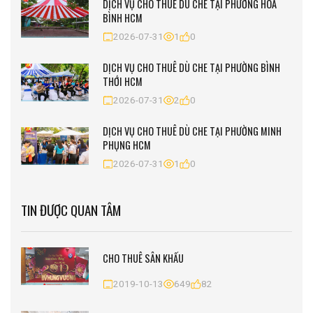
DỊCH VỤ CHO THUÊ DÙ CHE TẠI PHƯỜNG HÒA
BÌNH HCM
2026-07-31
1
0
DỊCH VỤ CHO THUÊ DÙ CHE TẠI PHƯỜNG BÌNH
THỚI HCM
2026-07-31
2
0
DỊCH VỤ CHO THUÊ DÙ CHE TẠI PHƯỜNG MINH
PHỤNG HCM
2026-07-31
1
0
TIN ĐƯỢC QUAN TÂM
CHO THUÊ SÂN KHẤU
2019-10-13
649
82