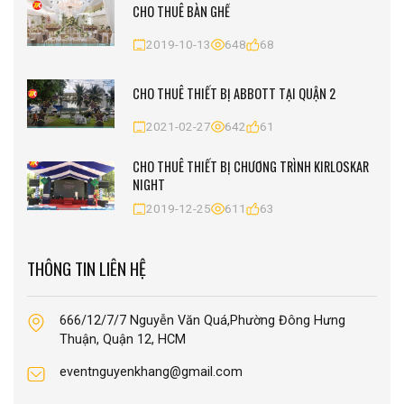
CHO THUÊ BÀN GHẾ
2019-10-13
648
68
CHO THUÊ THIẾT BỊ ABBOTT TẠI QUẬN 2
2021-02-27
642
61
CHO THUÊ THIẾT BỊ CHƯƠNG TRÌNH KIRLOSKAR
NIGHT
2019-12-25
611
63
THÔNG TIN LIÊN HỆ
666/12/7/7 Nguyễn Văn Quá,Phường Đông Hưng
Thuận, Quận 12, HCM
eventnguyenkhang@gmail.com