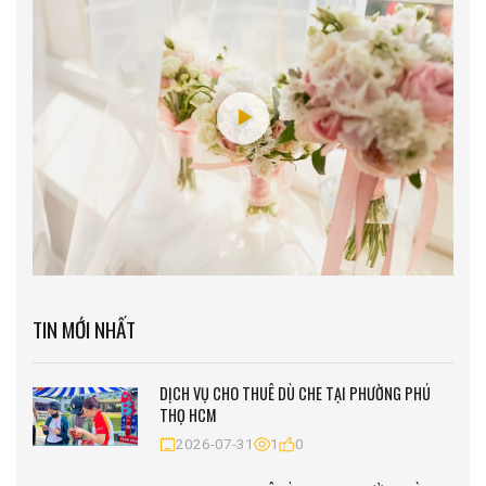
TIN MỚI NHẤT
DỊCH VỤ CHO THUÊ DÙ CHE TẠI PHƯỜNG PHÚ
THỌ HCM
2026-07-31
1
0