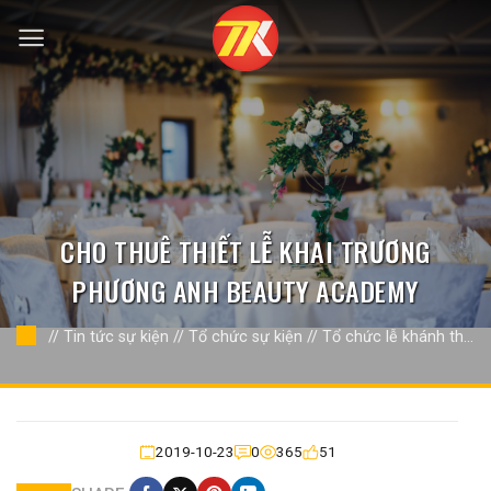
Bỏ
qua
nội
dung
CHO THUÊ THIẾT LỄ KHAI TRƯƠNG
PHƯƠNG ANH BEAUTY ACADEMY
//
Tin tức sự kiện
//
Tổ chức sự kiện
//
Tổ chức lễ khánh thành
//
2019-10-23
0
365
51