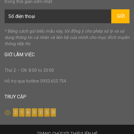
trong thời gian sớm nhất.
GỬI
* Bằng cách gửi biểu mẫu này, tôi đồng ý cho phép xử lý và sử
dụng thông tin cá nhân và liên hệ của mình cho mục đích truyền
thông tiếp thị.
GIỜ LÀM VIỆC
Thứ 2 – CN: 8:00 to 20:00
Hỗ trợ qua hotline 0933.653.754
TRUY CẬP
2
1
6
3
2
5
0
TRANG CHỦ
GIỚI THIỆU
LIÊN HỆ