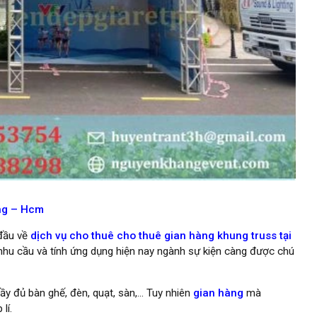
ưng – Hcm
 đầu về
dịch vụ cho thuê cho thuê gian hàng khung truss tại
nhu cầu và tính ứng dụng hiện nay ngành sự kiện càng được chú
ầy đủ bàn ghế, đèn, quạt, sàn,… Tuy nhiên
gian hàng
mà
lí.