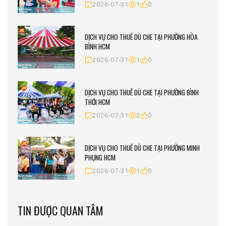
2026-07-31
1
0
DỊCH VỤ CHO THUÊ DÙ CHE TẠI PHƯỜNG HÒA
BÌNH HCM
2026-07-31
1
0
DỊCH VỤ CHO THUÊ DÙ CHE TẠI PHƯỜNG BÌNH
THỚI HCM
2026-07-31
2
0
DỊCH VỤ CHO THUÊ DÙ CHE TẠI PHƯỜNG MINH
PHỤNG HCM
2026-07-31
1
0
TIN ĐƯỢC QUAN TÂM