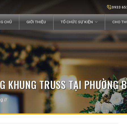
0933 65
G CHỦ
GIỚI THIỆU
TỔ CHỨC SỰ KIỆN
CHO THU
NG KHUNG TRUSS TẠI PHƯỜNG 
ng
//