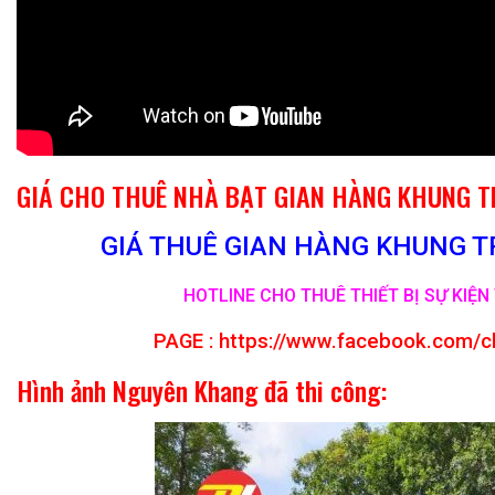
GIÁ CHO THUÊ NHÀ BẠT GIAN HÀNG KHUNG 
GIÁ THUÊ GIAN HÀNG KHUNG TR
HOTLINE CHO THUÊ THIẾT BỊ SỰ KIỆN 
PAGE :
https://www.facebook.com/c
Hình ảnh Nguyên Khang đã thi công: