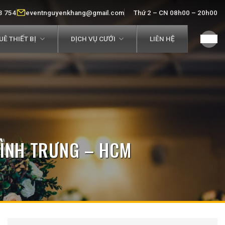
3 754
eventnguyenkhang@gmail.com
Thứ 2 – CN 08h00 – 20h00
Ê THIẾT BỊ
DỊCH VỤ CƯỚI
LIÊN HỆ
BÌNH TRƯNG – HCM