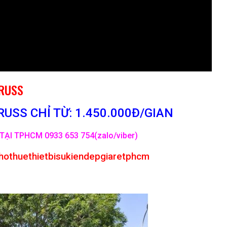
TRUSS
USS CHỈ TỪ: 1.450.000Đ/GIAN
TẠI TPHCM 0933 653 754(zalo/viber)
hothuethietbisukiendepgiaretphcm