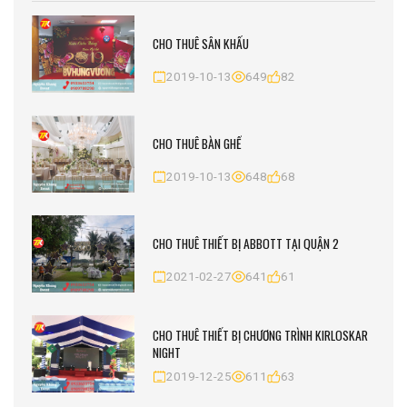
CHO THUÊ SÂN KHẤU
2019-10-13
649
82
CHO THUÊ BÀN GHẾ
2019-10-13
648
68
CHO THUÊ THIẾT BỊ ABBOTT TẠI QUẬN 2
2021-02-27
641
61
CHO THUÊ THIẾT BỊ CHƯƠNG TRÌNH KIRLOSKAR
NIGHT
2019-12-25
611
63