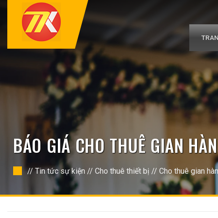
Bỏ
qua
nội
dung
TRAN
BÁO GIÁ CHO THUÊ GIAN HÀ
//
Tin tức sự kiện
//
Cho thuê thiết bị
//
Cho thuê gian hà