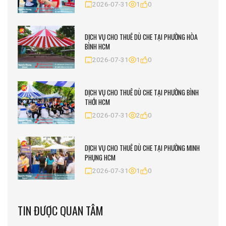
2026-07-31
1
0
DỊCH VỤ CHO THUÊ DÙ CHE TẠI PHƯỜNG HÒA
BÌNH HCM
2026-07-31
1
0
DỊCH VỤ CHO THUÊ DÙ CHE TẠI PHƯỜNG BÌNH
THỚI HCM
2026-07-31
2
0
DỊCH VỤ CHO THUÊ DÙ CHE TẠI PHƯỜNG MINH
PHỤNG HCM
2026-07-31
1
0
TIN ĐƯỢC QUAN TÂM