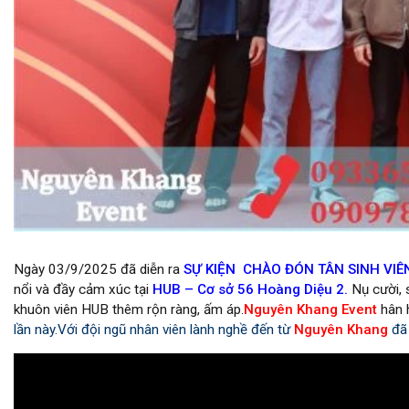
cung cấp backdrop sự kiện giá tốt
Ngày 03/9/2025 đã diễn ra
SỰ KIỆN CHÀO ĐÓN TÂN SINH VI
nổi và đầy cảm xúc tại
HUB – Cơ sở 56 Hoàng Diệu 2.
Nụ cười, 
khuôn viên HUB thêm rộn ràng, ấm áp.
Nguyên Khang Event
hân
lần này.Với đội ngũ nhân viên lành nghề đến từ
Nguyên Khang
đã