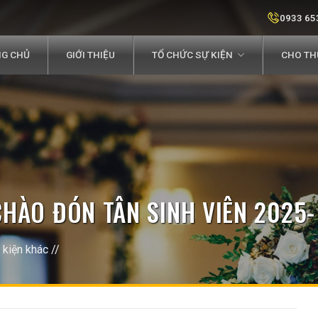
0933 65
G CHỦ
GIỚI THIỆU
TỔ CHỨC SỰ KIỆN
CHO THU
 CHÀO ĐÓN TÂN SINH VIÊN 2025
 kiện khác
//