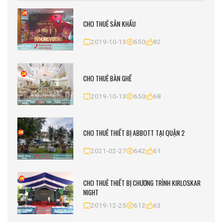
CHO THUÊ SÂN KHẤU
2019-10-13
650
82
CHO THUÊ BÀN GHẾ
2019-10-13
650
68
CHO THUÊ THIẾT BỊ ABBOTT TẠI QUẬN 2
2021-02-27
642
61
CHO THUÊ THIẾT BỊ CHƯƠNG TRÌNH KIRLOSKAR
NIGHT
2019-12-25
612
63