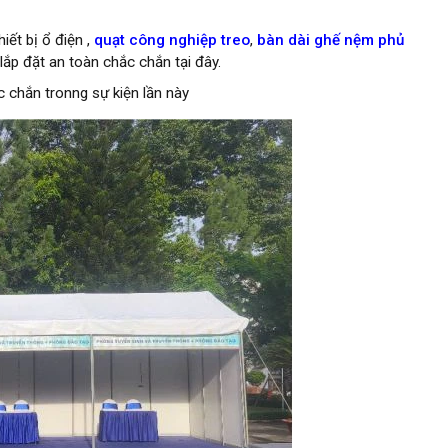
iết bị ổ điện ,
quạt công nghiệp treo
,
bàn dài ghế nệm phủ
lắp đặt an toàn chắc chắn tại đây.
c chắn tronng sự kiện lần này