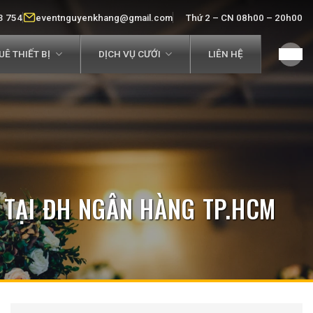
3 754
eventnguyenkhang@gmail.com
Thứ 2 – CN 08h00 – 20h00
Ê THIẾT BỊ
DỊCH VỤ CƯỚI
LIÊN HỆ
- TẠI ĐH NGÂN HÀNG TP.HCM