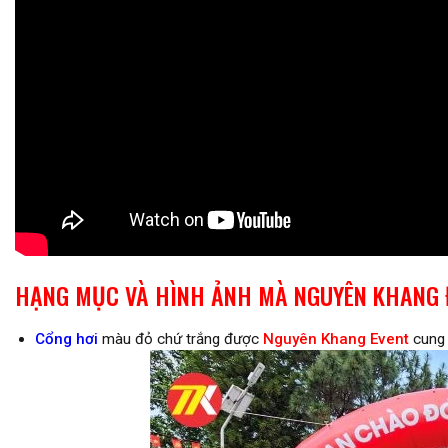
HẠNG MỤC VÀ HÌNH ẢNH MÀ NGUYÊN KHANG 
Cổng hơi
màu đỏ chứ trắng được
Nguyên Khang Event
cung 