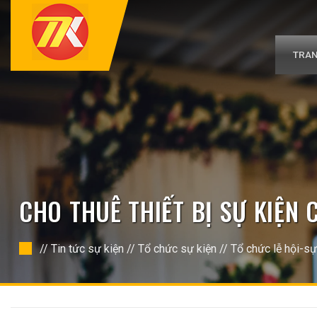
Bỏ
qua
nội
dung
TRAN
CHO THUÊ THIẾT BỊ SỰ KIỆN
//
Tin tức sự kiện
//
Tổ chức sự kiện
//
Tổ chức lễ hội-sự