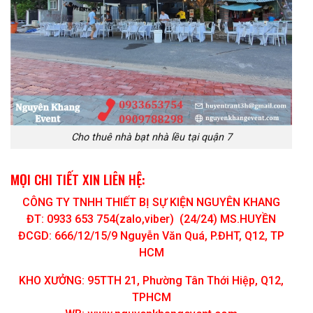
Cho thuê nhà bạt nhà lều tại quận 7
MỌI CHI TIẾT XIN LIÊN HỆ:
CÔNG TY TNHH THIẾT BỊ SỰ KIỆN NGUYÊN KHANG
ĐT: 0933 653 754(zalo,viber) (24/24) MS.HUYỀN
ĐCGD: 666/12/15/9 Nguyễn Văn Quá, P.ĐHT, Q12, TP
HCM
KHO XƯỞNG: 95TTH 21, Phường Tân Thới Hiệp, Q12,
TPHCM