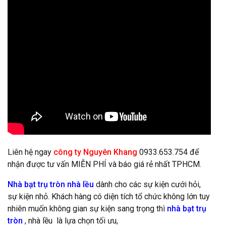
Liên hệ ngay
công ty Nguyên Khang
0933.653.754 để
nhận được tư vấn MIỄN PHÍ và báo giá rẻ nhất TPHCM.
Nhà bạt trụ tròn nhà lều
dành cho các sự kiện cưới hỏi,
sự kiện nhỏ. Khách hàng có diện tích tổ chức không lớn tuy
nhiên muốn không gian sự kiện sang trọng thì
nhà bạt trụ
tròn
, nhà lều là lựa chọn tối ưu,