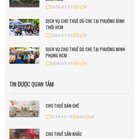
2026-07-31
1
0
DỊCH VỤ CHO THUÊ DÙ CHE TẠI PHƯỜNG BÌNH
THỚI HCM
2026-07-31
2
0
DỊCH VỤ CHO THUÊ DÙ CHE TẠI PHƯỜNG MINH
PHỤNG HCM
2026-07-31
1
0
TIN ĐƯỢC QUAN TÂM
CHO THUÊ BÀN GHẾ
2019-10-13
652
68
CHO THUÊ SÂN KHẤU