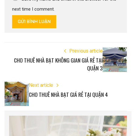
next time I comment.
GỬI BÌNH LUẬN
Previous article
CHO THUÊ NHÀ BẠT KHÔNG GIAN GIÁ RẺ TẠI
QUẬN 3
Next article
CHO THUÊ NHÀ BẠT GIÁ RẺ TẠI QUẬN 4