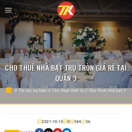
Bỏ
qua
nội
dung
CHO THUÊ NHÀ BẠT TRỤ TRÒN GIÁ RẺ TẠI
QUẬN 3
//
Tin tức sự kiện
//
Cho thuê thiết bị
//
Cho thuê nhà bạt
//
2021-10-13
0
560
56