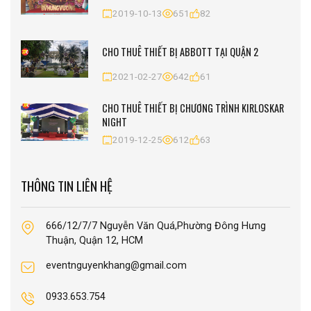
2019-10-13
651
82
CHO THUÊ THIẾT BỊ ABBOTT TẠI QUẬN 2
2021-02-27
642
61
CHO THUÊ THIẾT BỊ CHƯƠNG TRÌNH KIRLOSKAR
NIGHT
2019-12-25
612
63
THÔNG TIN LIÊN HỆ
666/12/7/7 Nguyễn Văn Quá,Phường Đông Hưng
Thuận, Quận 12, HCM
eventnguyenkhang@gmail.com
0933.653.754