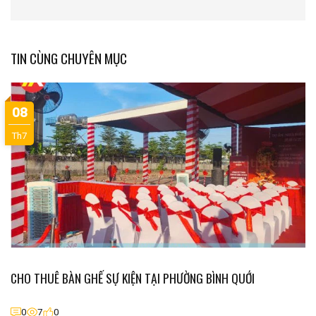
TIN CÙNG CHUYÊN MỤC
08
Th7
CHO THUÊ BÀN GHẾ SỰ KIỆN TẠI PHƯỜNG BÌNH QUỚI
0
7
0