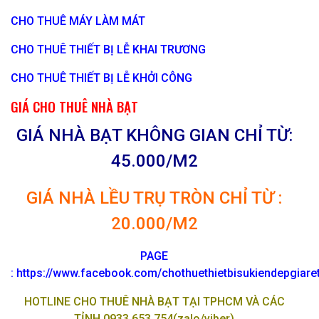
CHO THUÊ MÁY LÀM MÁT
CHO THUÊ THIẾT BỊ LỄ KHAI TRƯƠNG
CHO THUÊ THIẾT BỊ LỄ KHỞI CÔNG
GIÁ CHO THUÊ NHÀ BẠT
GIÁ NHÀ BẠT KHÔNG GIAN CHỈ TỪ:
45.000/M2
GIÁ NHÀ LỀU TRỤ TRÒN CHỈ TỪ :
20.000/M2
PAGE
:
https://www.facebook.com/chothuethietbisukiendepgiar
HOTLINE CHO THUÊ NHÀ BẠT TẠI TPHCM VÀ CÁC
TỈNH 0933 653 754(zalo/viber)