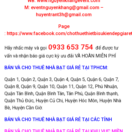
WB: www.nguyenkhangevent.com
M:
eventnguyenkhang@gmail.com
–
huyentrant3h@gmail.com
Page
:
https://www.facebook.com/chothuethietbisukiendepgiar
0933 653 754
Hãy nhấc máy và gọi
để được tư
vấn và nhận báo giá cực kỳ ưu đãi VÀ HOÀN MIỄN PHÍ
BÁN VÀ CHO THUÊ NHÀ BẠT GIÁ RẺ TẠI TPHCM:
Quận 1, Quận 2, Quận 3, Quận 4, Quận 5, Quận 6, Quận 7,
Quận 8, Quận 9, Quận 10, Quận 11, Quận 12, Phú Nhuận,
Quận Tân Bình, Quận Bình Tân, Tân Phú, Quận Bình thạnh,
Quận Thủ Đức, Huyện Củ Chi, Huyện Hóc Môn, Huyện Nhà
Bè, Huyện Cần Giờ.
BÁN VÀ CHO THUÊ NHÀ BẠT GIÁ RẺ TẠI CÁC TỈNH
BÁN VÀ CHO THUÊ NHÀ BẠT GIÁ RẺ TẠI KHU VỰC MIỀN