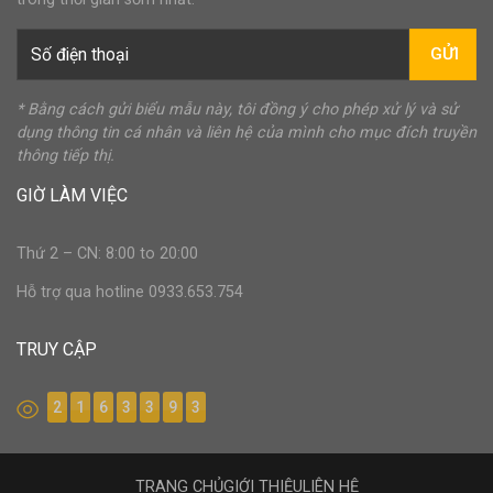
GỬI
* Bằng cách gửi biểu mẫu này, tôi đồng ý cho phép xử lý và sử
dụng thông tin cá nhân và liên hệ của mình cho mục đích truyền
thông tiếp thị.
GIỜ LÀM VIỆC
Thứ 2 – CN: 8:00 to 20:00
Hỗ trợ qua hotline 0933.653.754
TRUY CẬP
2
1
6
3
3
9
3
TRANG CHỦ
GIỚI THIỆU
LIÊN HỆ