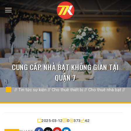
Bỏ
qua
nội
dung
CUNG CẤP NHÀ BẠT KHÔNG GIAN TẠI
QUẬN 7
//
Tin tức sự kiện
//
Cho thuê thiết bị
//
Cho thuê nhà bạt
//
2025-03-12
0
373
62