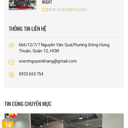
NIGHT
2019-12-25
612
63
THÔNG TIN LIÊN HỆ
666/12/7/7 Nguyễn Văn Quá,Phường Đông Hưng
Thuận, Quận 12, HCM
eventnguyenkhang@gmail.com
0933.653.754
TIN CÙNG CHUYÊN MỤC
18