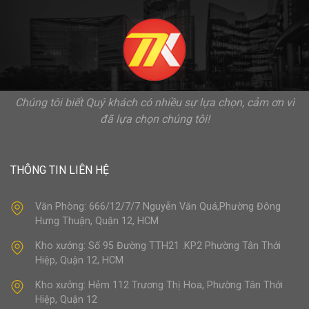
Chúng tôi biết Quý khách có nhiều sự lựa chọn, cảm ơn vì
đã lựa chọn chúng tôi!
THÔNG TIN LIÊN HỆ
Văn Phòng: 666/12/7/7 Nguyễn Văn Quá,Phường Đông
Hưng Thuận, Quận 12, HCM
Kho xưởng: Số 95 Đường TTH21 .KP2 Phường Tân Thới
Hiệp, Quận 12, HCM
Kho xưởng: Hẻm 112 Trương Thị Hoa, Phường Tân Thới
Hiệp, Quận 12