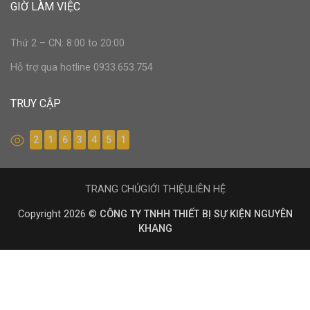
GIỜ LÀM VIỆC
Thứ 2 – CN: 8:00 to 20:00
Hỗ trợ qua hotline 0933.653.754
TRUY CẬP
2
1
6
3
4
5
1
TRANG CHỦ
GIỚI THIỆU
LIÊN HỆ
Copyright 2026 ©
CÔNG TY TNHH THIẾT BỊ SỰ KIỆN NGUYÊN
KHANG