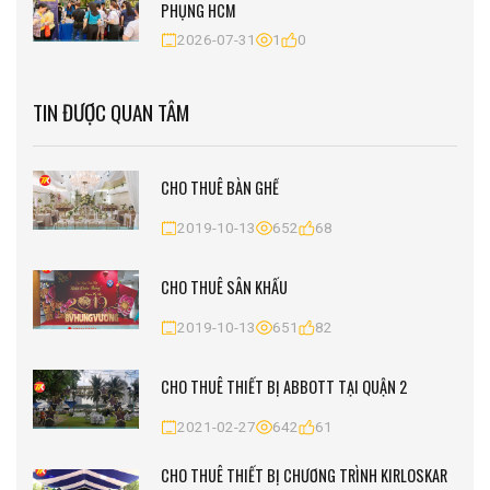
PHỤNG HCM
2026-07-31
1
0
TIN ĐƯỢC QUAN TÂM
CHO THUÊ BÀN GHẾ
2019-10-13
652
68
CHO THUÊ SÂN KHẤU
2019-10-13
651
82
CHO THUÊ THIẾT BỊ ABBOTT TẠI QUẬN 2
2021-02-27
642
61
CHO THUÊ THIẾT BỊ CHƯƠNG TRÌNH KIRLOSKAR