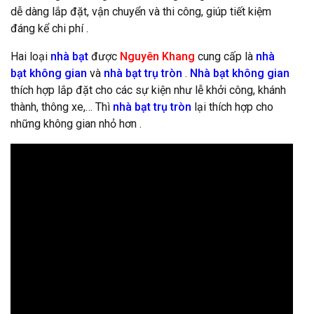
dễ dàng lắp đặt, vận chuyển và thi công, giúp tiết kiệm
đáng kể chi phí .
Hai loại
nhà
bạt
được
Nguyên Khang
cung cấp là
nhà
bạt không gian
và
nhà bạt trụ tròn
.
Nhà
bạt không gian
thích hợp lắp đặt cho các sự kiện như lễ khởi công, khánh
thành, thông xe,… Thì
nhà bạt trụ tròn
lại thích hợp cho
những không gian nhỏ hơn .