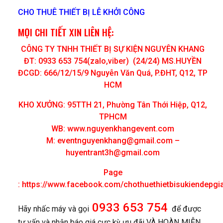
CHO THUÊ THIẾT BỊ LỄ KHỞI CÔNG
MỌI CHI TIẾT XIN LIÊN HỆ:
CÔNG TY TNHH THIẾT BỊ SỰ KIỆN NGUYÊN KHANG
ĐT: 0933 653 754(zalo,viber) (24/24) MS.HUYỀN
ĐCGD: 666/12/15/9 Nguyễn Văn Quá, P.ĐHT, Q12, TP
HCM
KHO XƯỞNG: 95TTH 21, Phường Tân Thới Hiệp, Q12,
TPHCM
WB: www.nguyenkhangevent.com
M:
eventnguyenkhang@gmail.com
–
huyentrant3h@gmail.com
Page
:
https://www.facebook.com/chothuethietbisukiendepgi
0933 653 754
Hãy nhấc máy và gọi
để được
tư vấn và nhận báo giá cực kỳ ưu đãi VÀ HOÀN MIỄN