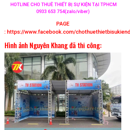
HOTLINE CHO THUÊ THIẾT BỊ SỰ KIỆN TẠI TPHCM
0933 653 754(zalo/viber)
PAGE
:
https://www.facebook.com/chothuethietbisukien
Hình ảnh Nguyên Khang đã thi công: