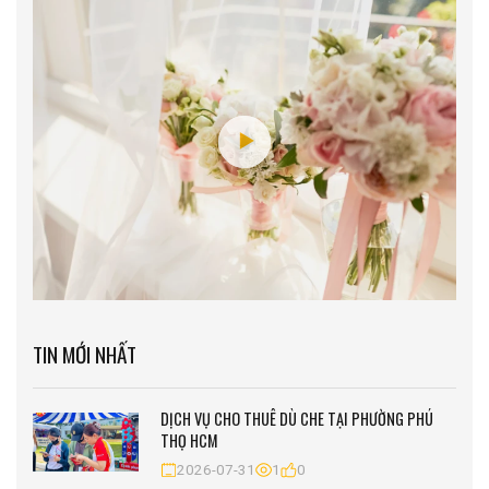
TIN MỚI NHẤT
DỊCH VỤ CHO THUÊ DÙ CHE TẠI PHƯỜNG PHÚ
THỌ HCM
2026-07-31
1
0