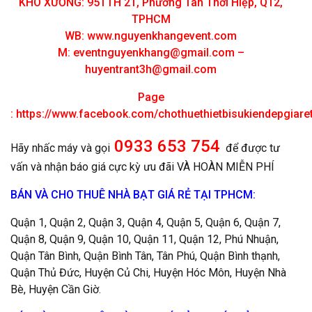
KHO XƯỞNG: 95TTH 21, Phường Tân Thới Hiệp, Q12,
TPHCM
WB: www.nguyenkhangevent.com
M:
eventnguyenkhang@gmail.com
–
huyentrant3h@gmail.com
Page
:
https://www.facebook.com/chothuethietbisukiendepgiar
0933 653 754
Hãy nhấc máy và gọi
để được tư
vấn và nhận báo giá cực kỳ ưu đãi VÀ HOÀN MIỄN PHÍ
BÁN VÀ CHO THUÊ NHÀ BẠT GIÁ RẺ TẠI TPHCM:
Quận 1, Quận 2, Quận 3, Quận 4, Quận 5, Quận 6, Quận 7,
Quận 8, Quận 9, Quận 10, Quận 11, Quận 12, Phú Nhuận,
Quận Tân Bình, Quận Bình Tân, Tân Phú, Quận Bình thạnh,
Quận Thủ Đức, Huyện Củ Chi, Huyện Hóc Môn, Huyện Nhà
Bè, Huyện Cần Giờ.