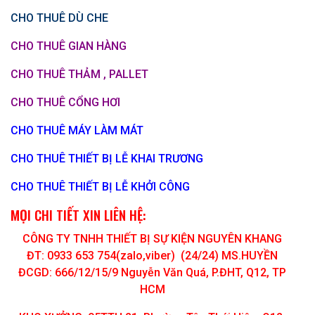
CHO THUÊ DÙ CHE
CHO THUÊ GIAN HÀNG
CHO THUÊ THẢM , PALLET
CHO THUÊ CỔNG HƠI
CHO THUÊ MÁY LÀM MÁT
CHO THUÊ THIẾT BỊ LỄ KHAI TRƯƠNG
CHO THUÊ THIẾT BỊ LỄ KHỞI CÔNG
MỌI CHI TIẾT XIN LIÊN HỆ:
CÔNG TY TNHH THIẾT BỊ SỰ KIỆN NGUYÊN KHANG
ĐT: 0933 653 754(zalo,viber) (24/24) MS.HUYỀN
ĐCGD: 666/12/15/9 Nguyễn Văn Quá, P.ĐHT, Q12, TP
HCM