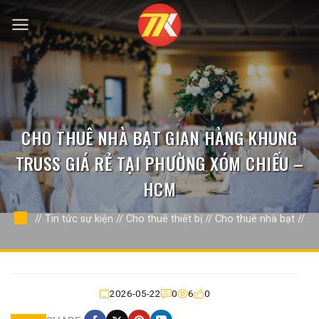
Bỏ
qua
nội
dung
CHO THUÊ NHÀ BẠT GIAN HÀNG KHUNG
TRUSS GIÁ RẺ TẠI PHƯỜNG XÓM CHIẾU –
HCM
//
Tin tức sự kiện
//
Cho thuê thiết bị
//
Cho thuê nhà bạt
//
2026-05-22
0
6
0