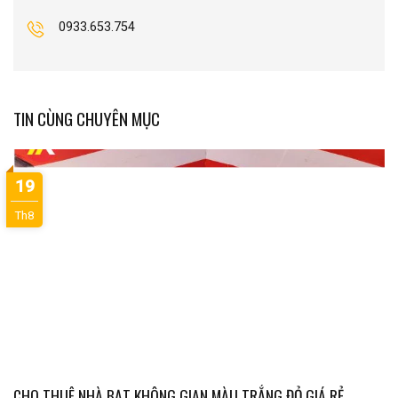
0933.653.754
TIN CÙNG CHUYÊN MỤC
19
Th8
CHO THUÊ NHÀ BẠT KHÔNG GIAN MÀU TRẮNG ĐỎ GIÁ RẺ