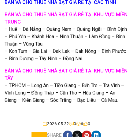
BÁN VÀ CHO THUÊ NHÀ BẠT GIÁ RẺ TẠI CÁC TỈNH
BÁN VÀ CHO THUÊ NHÀ BẠT GIÁ RẺ TẠI KHU VỰC MIỀN
TRUNG
– Huế – Đà Nẳng – Quảng Nam – Quảng Ngãi – Bình Định
– Phú Yên – Khánh Hòa – Ninh Thuận – Lâm Đồng – Bình
Thuận – Vũng Tàu.
– Kon Tum – Gia Lai – Đak Lak – Đak Nông – Bình Phước
– Bình Dương – Tây Ninh – Đồng Nai.
BÁN VÀ CHO THUÊ NHÀ BẠT GIÁ RẺ TẠI KHU VỰC MIỀN
TÂY
– TP.HCM – Long An – Tiền Giang – Bến Tre – Trà Vinh –
Vĩnh Long – Đồng Tháp – Cần Thơ – Hậu Giang – An
Giang – Kiên Giang – Sóc Trăng – Bạc Liêu – Cà Mau.
2026-05-22
0
6
0
SHARE