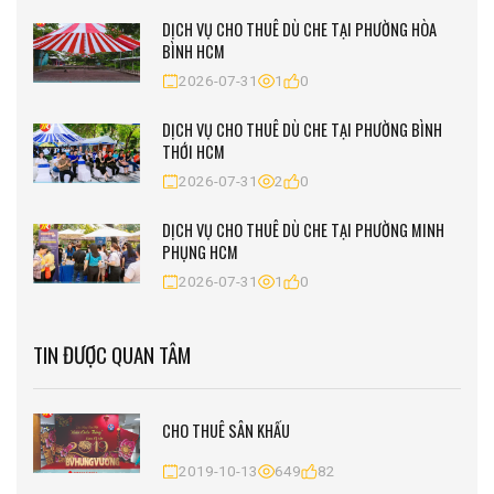
DỊCH VỤ CHO THUÊ DÙ CHE TẠI PHƯỜNG HÒA
BÌNH HCM
2026-07-31
1
0
DỊCH VỤ CHO THUÊ DÙ CHE TẠI PHƯỜNG BÌNH
THỚI HCM
2026-07-31
2
0
DỊCH VỤ CHO THUÊ DÙ CHE TẠI PHƯỜNG MINH
PHỤNG HCM
2026-07-31
1
0
TIN ĐƯỢC QUAN TÂM
CHO THUÊ SÂN KHẤU
2019-10-13
649
82