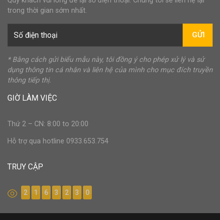
Quý khách vui lòng để lại số điện thoại. Chúng tôi sẽ liên hệ lại
trong thời gian sớm nhất.
GỬI
* Bằng cách gửi biểu mẫu này, tôi đồng ý cho phép xử lý và sử
dụng thông tin cá nhân và liên hệ của mình cho mục đích truyền
thông tiếp thị.
GIỜ LÀM VIỆC
Thứ 2 – CN: 8:00 to 20:00
Hỗ trợ qua hotline 0933.653.754
TRUY CẬP
2
1
6
3
2
3
0