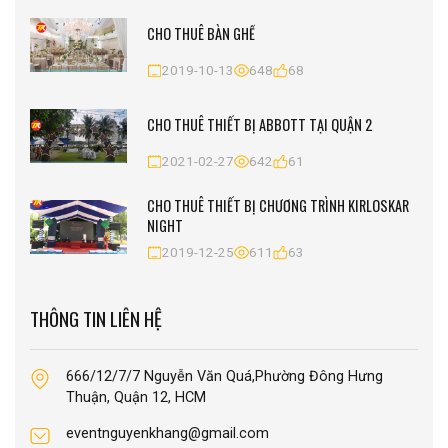
CHO THUÊ BÀN GHẾ
2019-10-13
648
68
CHO THUÊ THIẾT BỊ ABBOTT TẠI QUẬN 2
2021-02-27
642
61
CHO THUÊ THIẾT BỊ CHƯƠNG TRÌNH KIRLOSKAR
NIGHT
2019-12-25
611
63
THÔNG TIN LIÊN HỆ
666/12/7/7 Nguyễn Văn Quá,Phường Đông Hưng
Thuận, Quận 12, HCM
eventnguyenkhang@gmail.com