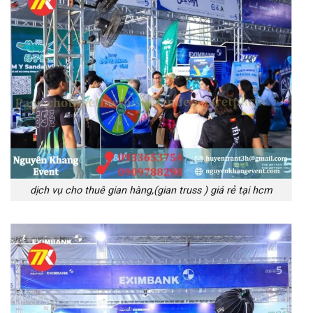
dịch vụ cho thuê gian hàng,(gian truss ) giá rẻ tại hcm