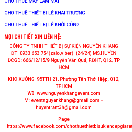
CHO THUÊ MÁY LÀM MÁT
CHO THUÊ THIẾT BỊ LỄ KHAI TRƯƠNG
CHO THUÊ THIẾT BỊ LỄ KHỞI CÔNG
MỌI CHI TIẾT XIN LIÊN HỆ:
CÔNG TY TNHH THIẾT BỊ SỰ KIỆN NGUYÊN KHANG
ĐT: 0933 653 754(zalo,viber) (24/24) MS.HUYỀN
ĐCGD: 666/12/15/9 Nguyễn Văn Quá, P.ĐHT, Q12, TP
HCM
KHO XƯỞNG: 95TTH 21, Phường Tân Thới Hiệp, Q12,
TPHCM
WB: www.nguyenkhangevent.com
M:
eventnguyenkhang@gmail.com
–
huyentrant3h@gmail.com
Page
:
https://www.facebook.com/chothuethietbisukiendepgiar