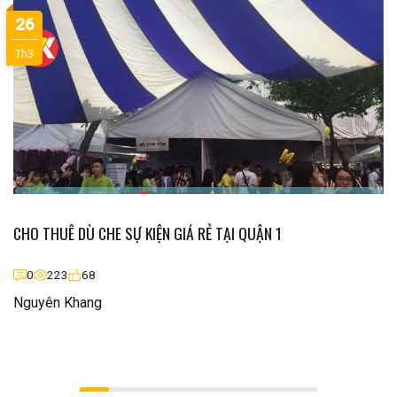
26
Th3
CHO THUÊ DÙ CHE SỰ KIỆN GIÁ RẺ TẠI QUẬN 1
0
223
68
Nguyên Khang