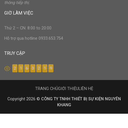
thông tiếp thị.
GIỜ LÀM VIỆC
Thứ 2 – CN: 8:00 to 20:00
Hỗ trợ qua hotline 0933.653.754
TRUY CẬP
2
1
6
3
2
1
9
TRANG CHỦ
GIỚI THIỆU
LIÊN HỆ
Copyright 2026 ©
CÔNG TY TNHH THIẾT BỊ SỰ KIỆN NGUYÊN
KHANG