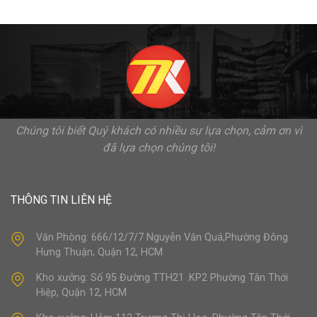
Chúng tôi biết Quý khách có nhiều sự lựa chọn, cảm ơn vì
đã lựa chọn chúng tôi!
THÔNG TIN LIÊN HỆ
Văn Phòng: 666/12/7/7 Nguyễn Văn Quá,Phường Đông
Hưng Thuận, Quận 12, HCM
Kho xưởng: Số 95 Đường TTH21 .KP2 Phường Tân Thới
Hiệp, Quận 12, HCM