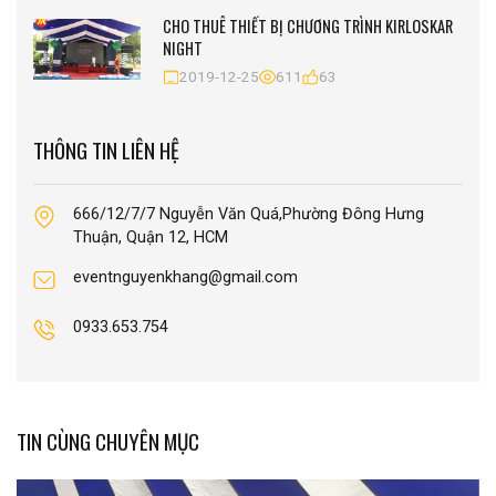
CHO THUÊ THIẾT BỊ CHƯƠNG TRÌNH KIRLOSKAR
NIGHT
2019-12-25
611
63
THÔNG TIN LIÊN HỆ
666/12/7/7 Nguyễn Văn Quá,Phường Đông Hưng
Thuận, Quận 12, HCM
eventnguyenkhang@gmail.com
0933.653.754
TIN CÙNG CHUYÊN MỤC