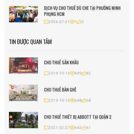
DỊCH VỤ CHO THUÊ DÙ CHE TẠI PHƯỜNG MINH
PHỤNG HCM
2026-07-31
1
0
TIN ĐƯỢC QUAN TÂM
CHO THUÊ SÂN KHẤU
2019-10-13
649
82
CHO THUÊ BÀN GHẾ
2019-10-13
648
68
CHO THUÊ THIẾT BỊ ABBOTT TẠI QUẬN 2
2021-02-27
642
61