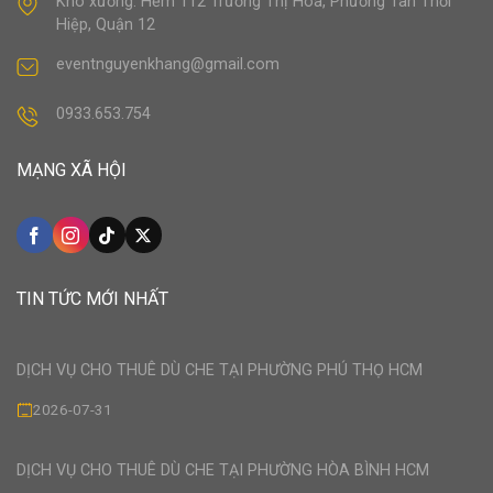
Kho xưởng: Hẻm 112 Trương Thị Hoa, Phường Tân Thới
Hiệp, Quận 12
eventnguyenkhang@gmail.com
0933.653.754
MẠNG XÃ HỘI
TIN TỨC MỚI NHẤT
DỊCH VỤ CHO THUÊ DÙ CHE TẠI PHƯỜNG PHÚ THỌ HCM
2026-07-31
DỊCH VỤ CHO THUÊ DÙ CHE TẠI PHƯỜNG HÒA BÌNH HCM