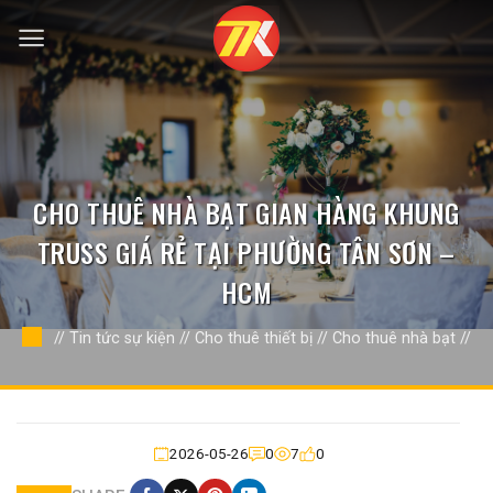
Bỏ
qua
nội
dung
CHO THUÊ NHÀ BẠT GIAN HÀNG KHUNG
TRUSS GIÁ RẺ TẠI PHƯỜNG TÂN SƠN –
HCM
//
Tin tức sự kiện
//
Cho thuê thiết bị
//
Cho thuê nhà bạt
//
2026-05-26
0
7
0