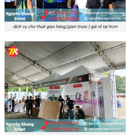
dịch vụ cho thuê gian hàng,(gian truss ) giá rẻ tại hcm