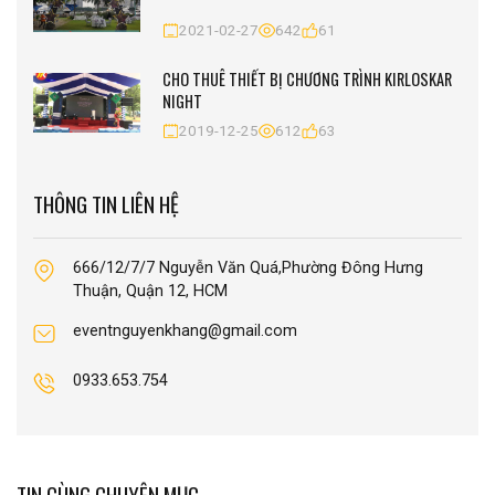
2021-02-27
642
61
CHO THUÊ THIẾT BỊ CHƯƠNG TRÌNH KIRLOSKAR
NIGHT
2019-12-25
612
63
THÔNG TIN LIÊN HỆ
666/12/7/7 Nguyễn Văn Quá,Phường Đông Hưng
Thuận, Quận 12, HCM
eventnguyenkhang@gmail.com
0933.653.754
TIN CÙNG CHUYÊN MỤC