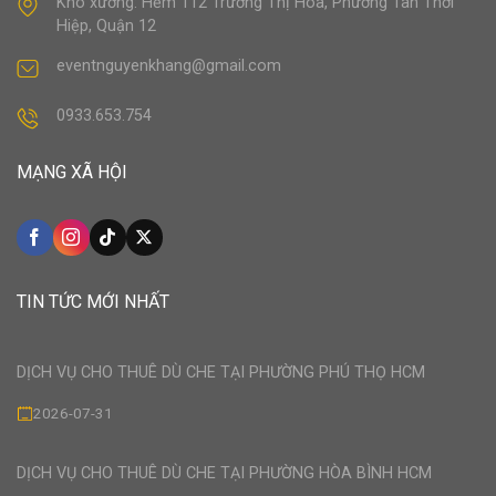
Kho xưởng: Hẻm 112 Trương Thị Hoa, Phường Tân Thới
Hiệp, Quận 12
eventnguyenkhang@gmail.com
0933.653.754
MẠNG XÃ HỘI
TIN TỨC MỚI NHẤT
DỊCH VỤ CHO THUÊ DÙ CHE TẠI PHƯỜNG PHÚ THỌ HCM
2026-07-31
DỊCH VỤ CHO THUÊ DÙ CHE TẠI PHƯỜNG HÒA BÌNH HCM