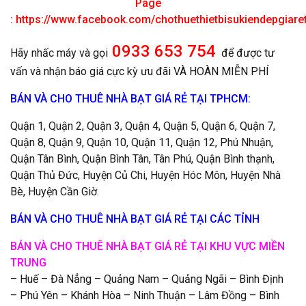
Page
:
https://www.facebook.com/chothuethietbisukiendepgiar
0933 653 754
Hãy nhấc máy và gọi
để được tư
vấn và nhận báo giá cực kỳ ưu đãi VÀ HOÀN MIỄN PHÍ
BÁN VÀ CHO THUÊ NHÀ BẠT GIÁ RẺ TẠI TPHCM:
Quận 1, Quận 2, Quận 3, Quận 4, Quận 5, Quận 6, Quận 7,
Quận 8, Quận 9, Quận 10, Quận 11, Quận 12, Phú Nhuận,
Quận Tân Bình, Quận Bình Tân, Tân Phú, Quận Bình thạnh,
Quận Thủ Đức, Huyện Củ Chi, Huyện Hóc Môn, Huyện Nhà
Bè, Huyện Cần Giờ.
BÁN VÀ CHO THUÊ NHÀ BẠT GIÁ RẺ TẠI CÁC TỈNH
BÁN VÀ CHO THUÊ NHÀ BẠT GIÁ RẺ TẠI KHU VỰC MIỀN
TRUNG
– Huế – Đà Nẳng – Quảng Nam – Quảng Ngãi – Bình Định
– Phú Yên – Khánh Hòa – Ninh Thuận – Lâm Đồng – Bình