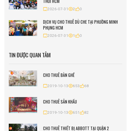
THỚI HCM
2026-07-31
2
0
DỊCH VỤ CHO THUÊ DÙ CHE TẠI PHƯỜNG MINH
PHỤNG HCM
2026-07-31
1
0
TIN ĐƯỢC QUAN TÂM
CHO THUÊ BÀN GHẾ
2019-10-13
653
68
CHO THUÊ SÂN KHẤU
2019-10-13
651
82
CHO THUÊ THIẾT BỊ ABBOTT TẠI QUẬN 2