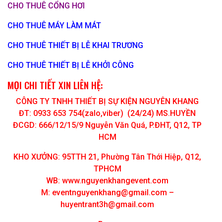
CHO THUÊ CỔNG HƠI
CHO THUÊ MÁY LÀM MÁT
CHO THUÊ THIẾT BỊ LỄ KHAI TRƯƠNG
CHO THUÊ THIẾT BỊ LỄ KHỞI CÔNG
MỌI CHI TIẾT XIN LIÊN HỆ:
CÔNG TY TNHH THIẾT BỊ SỰ KIỆN NGUYÊN KHANG
ĐT: 0933 653 754(zalo,viber) (24/24) MS.HUYỀN
ĐCGD: 666/12/15/9 Nguyễn Văn Quá, P.ĐHT, Q12, TP
HCM
KHO XƯỞNG: 95TTH 21, Phường Tân Thới Hiệp, Q12,
TPHCM
WB: www.nguyenkhangevent.com
M:
eventnguyenkhang@gmail.com
–
huyentrant3h@gmail.com