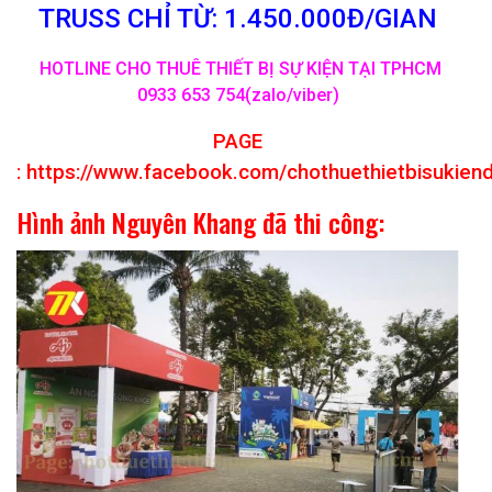
TRUSS CHỈ TỪ: 1.450.000Đ/GIAN
HOTLINE CHO THUÊ THIẾT BỊ SỰ KIỆN TẠI TPHCM
0933 653 754(zalo/viber)
PAGE
:
https://www.facebook.com/chothuethietbisukien
Hình ảnh Nguyên Khang đã thi công: