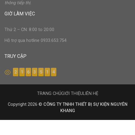
thông tiếp thị.
GIỜ LÀM VIỆC
Thứ 2 – CN: 8:00 to 20:00
Hỗ trợ qua hotline 0933.653.754
TRUY CẬP
2
1
6
3
5
1
4
TRANG CHỦ
GIỚI THIỆU
LIÊN HỆ
Copyright 2026 ©
CÔNG TY TNHH THIẾT BỊ SỰ KIỆN NGUYÊN
KHANG