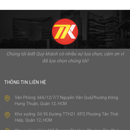
Chúng tôi biết Quý khách có nhiều sự lựa chọn, cảm ơn vì
đã lựa chọn chúng tôi!
THÔNG TIN LIÊN HỆ
Văn Phòng: 666/12/7/7 Nguyễn Văn Quá,Phường Đông
Hưng Thuận, Quận 12, HCM
Kho xưởng: Số 95 Đường TTH21 .KP2 Phường Tân Thới
Hiệp, Quận 12, HCM