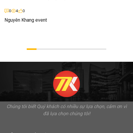
0
4
0
Nguyên Khang event
Chúng tôi biết Quý khách có nhiều sự lựa chọn, cảm ơn vì
đã lựa chọn chúng tôi!