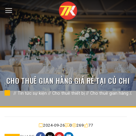
Bỏ
qua
nội
dung
CHO THUÊ GIAN HÀNG GIÁ RẺ TẠI CỦ CHI
//
Tin tức sự kiện
//
Cho thuê thiết bị
//
Cho thuê gian hàng
//
2024-09-26
0
269
77