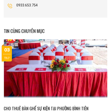
0933.653.754
TIN CÙNG CHUYÊN MỤC
03
Th7
CHO THUÊ BÀN GHẾ SỰ KIỆN TẠI PHƯỜNG BÌNH TIÊN