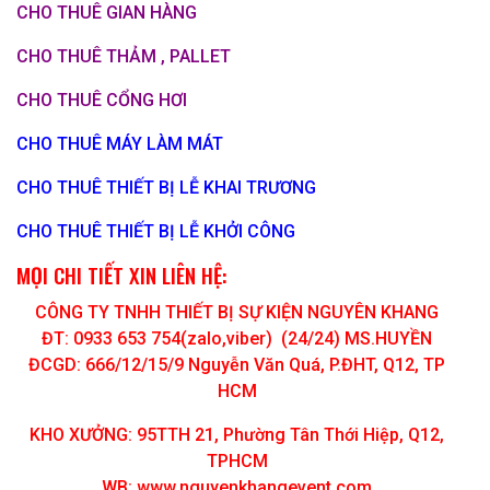
CHO THUÊ GIAN HÀNG
CHO THUÊ THẢM , PALLET
CHO THUÊ CỔNG HƠI
CHO THUÊ MÁY LÀM MÁT
CHO THUÊ THIẾT BỊ LỄ KHAI TRƯƠNG
CHO THUÊ THIẾT BỊ LỄ KHỞI CÔNG
MỌI CHI TIẾT XIN LIÊN HỆ:
CÔNG TY TNHH THIẾT BỊ SỰ KIỆN NGUYÊN KHANG
ĐT: 0933 653 754(zalo,viber) (24/24) MS.HUYỀN
ĐCGD: 666/12/15/9 Nguyễn Văn Quá, P.ĐHT, Q12, TP
HCM
KHO XƯỞNG: 95TTH 21, Phường Tân Thới Hiệp, Q12,
TPHCM
WB: www.nguyenkhangevent.com