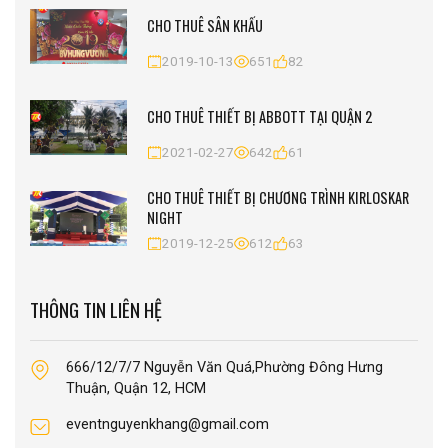
CHO THUÊ SÂN KHẤU
2019-10-13
651
82
CHO THUÊ THIẾT BỊ ABBOTT TẠI QUẬN 2
2021-02-27
642
61
CHO THUÊ THIẾT BỊ CHƯƠNG TRÌNH KIRLOSKAR
NIGHT
2019-12-25
612
63
THÔNG TIN LIÊN HỆ
666/12/7/7 Nguyễn Văn Quá,Phường Đông Hưng
Thuận, Quận 12, HCM
eventnguyenkhang@gmail.com