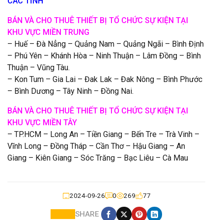
CÁC TỈNH
BÁN VÀ CHO THUÊ THIẾT BỊ TỔ CHỨC
SỰ KIỆN
TẠI
KHU VỰC MIỀN TRUNG
– Huế – Đà Nẳng – Quảng Nam – Quảng Ngãi – Bình Định
– Phú Yên – Khánh Hòa – Ninh Thuận – Lâm Đồng – Bình
Thuận – Vũng Tàu.
– Kon Tum – Gia Lai – Đak Lak – Đak Nông – Bình Phước
– Bình Dương – Tây Ninh – Đồng Nai.
BÁN VÀ CHO THUÊ THIẾT BỊ TỔ CHỨC SỰ KIỆN TẠI
KHU VỰC MIỀN TÂY
– TP.HCM – Long An – Tiền Giang – Bến Tre – Trà Vinh –
Vĩnh Long – Đồng Tháp – Cần Thơ – Hậu Giang – An
Giang – Kiên Giang – Sóc Trăng – Bạc Liêu – Cà Mau
2024-09-26
0
269
77
SHARE