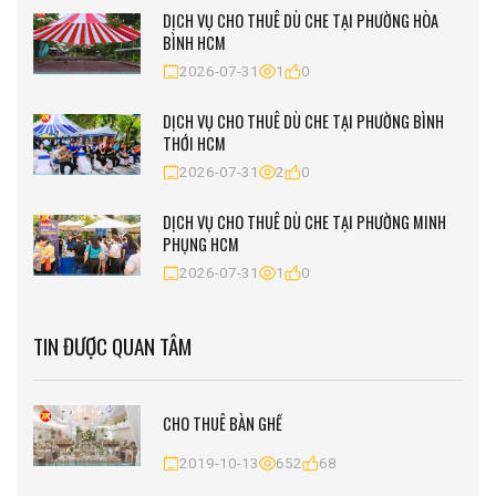
DỊCH VỤ CHO THUÊ DÙ CHE TẠI PHƯỜNG HÒA
BÌNH HCM
2026-07-31
1
0
DỊCH VỤ CHO THUÊ DÙ CHE TẠI PHƯỜNG BÌNH
THỚI HCM
2026-07-31
2
0
DỊCH VỤ CHO THUÊ DÙ CHE TẠI PHƯỜNG MINH
PHỤNG HCM
2026-07-31
1
0
TIN ĐƯỢC QUAN TÂM
CHO THUÊ BÀN GHẾ
2019-10-13
652
68