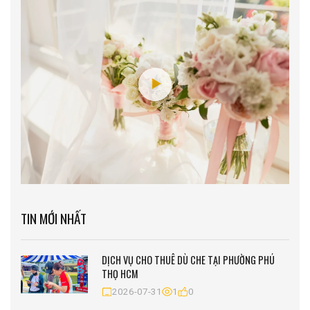
TIN MỚI NHẤT
DỊCH VỤ CHO THUÊ DÙ CHE TẠI PHƯỜNG PHÚ
THỌ HCM
2026-07-31
1
0