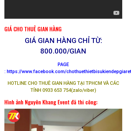
GIÁ CHO THUÊ GIAN HÀNG
GIÁ GIAN HÀNG CHỈ TỪ:
800.000/GIAN
PAGE
: https://www.facebook.com/chothuethietbisukiendepgiar
HOTLINE CHO THUÊ GIAN HÀNG TẠI TPHCM VÀ CÁC
TỈNH 0933 653 754(zalo/viber)
Hình ảnh Nguyên Khang Event đã thi công: