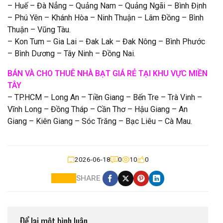
– Huế – Đà Nẳng – Quảng Nam – Quảng Ngãi – Bình Định
– Phú Yên – Khánh Hòa – Ninh Thuận – Lâm Đồng – Bình
Thuận – Vũng Tàu.
– Kon Tum – Gia Lai – Đak Lak – Đak Nông – Bình Phước
– Bình Dương – Tây Ninh – Đồng Nai.
BÁN VÀ CHO THUÊ NHÀ BẠT GIÁ RẺ TẠI KHU VỰC MIỀN
TÂY
– TP.HCM – Long An – Tiền Giang – Bến Tre – Trà Vinh –
Vĩnh Long – Đồng Tháp – Cần Thơ – Hậu Giang – An
Giang – Kiên Giang – Sóc Trăng – Bạc Liêu – Cà Mau.
2026-06-18
0
10
0
SHARE
Để lại một bình luận