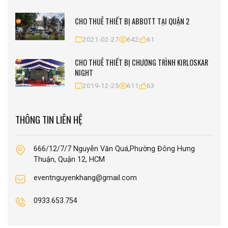
CHO THUÊ THIẾT BỊ ABBOTT TẠI QUẬN 2
2021-02-27
642
61
CHO THUÊ THIẾT BỊ CHƯƠNG TRÌNH KIRLOSKAR
NIGHT
2019-12-25
611
63
THÔNG TIN LIÊN HỆ
666/12/7/7 Nguyễn Văn Quá,Phường Đông Hưng
Thuận, Quận 12, HCM
eventnguyenkhang@gmail.com
0933.653.754