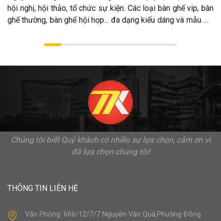
hội nghị, hội thảo, tổ chức sự kiện. Các loại bàn ghế vip, bàn
ghế thường, bàn ghế hội họp... đa dạng kiểu dáng và mẫu mã
chất lượng cao. Cho thuê bàn ghế đa dạng kích thước và
mẫu mã, cho bạn sự lựa chọn phong phú.
Chúng tôi biết Quý khách có nhiều sự lựa chọn, cảm ơn vì
đã lựa chọn chúng tôi!
THÔNG TIN LIÊN HỆ
Văn Phòng: 666/12/7/7 Nguyễn Văn Quá,Phường Đông