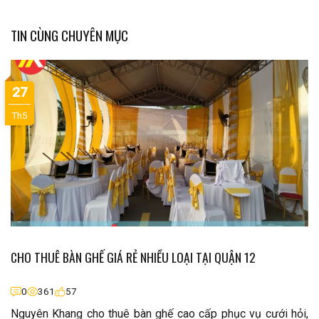
TIN CÙNG CHUYÊN MỤC
27
Th5
CHO THUÊ BÀN GHẾ GIÁ RẺ NHIỀU LOẠI TẠI QUẬN 12
0
361
57
Nguyên Khang cho thuê bàn ghế cao cấp phục vụ cưới hỏi,