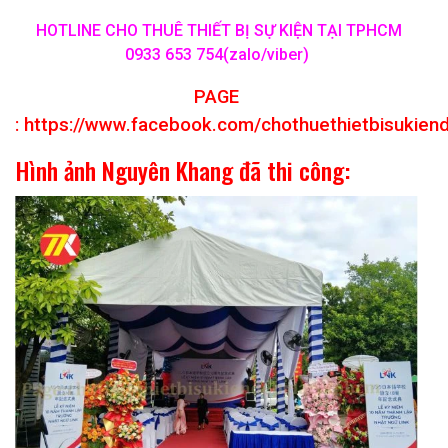
HOTLINE CHO THUÊ THIẾT BỊ SỰ KIỆN TẠI TPHCM
0933 653 754(zalo/viber)
PAGE
:
https://www.facebook.com/chothuethietbisukien
Hình ảnh Nguyên Khang đã thi công: