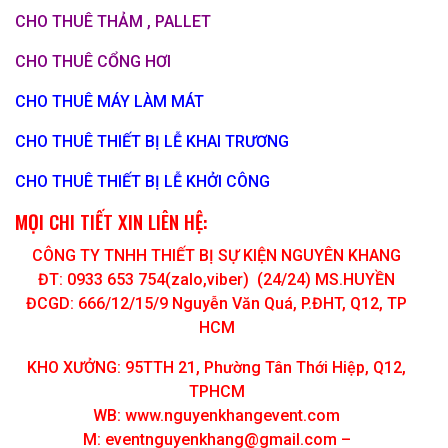
CHO THUÊ THẢM , PALLET
CHO THUÊ CỔNG HƠI
CHO THUÊ MÁY LÀM MÁT
CHO THUÊ THIẾT BỊ LỄ KHAI TRƯƠNG
CHO THUÊ THIẾT BỊ LỄ KHỞI CÔNG
MỌI CHI TIẾT XIN LIÊN HỆ:
CÔNG TY TNHH THIẾT BỊ SỰ KIỆN NGUYÊN KHANG
ĐT: 0933 653 754(zalo,viber) (24/24) MS.HUYỀN
ĐCGD: 666/12/15/9 Nguyễn Văn Quá, P.ĐHT, Q12, TP
HCM
KHO XƯỞNG: 95TTH 21, Phường Tân Thới Hiệp, Q12,
TPHCM
WB: www.nguyenkhangevent.com
M:
eventnguyenkhang@gmail.com
–