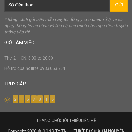
GỬI
* Bằng cách gửi biểu mẫu này, tôi đồng ý cho phép xử lý và sử
dụng thông tin cá nhân và liên hệ của mình cho mục đích truyền
thông tiếp thị.
GIỜ LÀM VIỆC
Thứ 2 – CN: 8:00 to 20:00
Hỗ trợ qua hotline 0933.653.754
TRUY CẬP
2
1
6
3
3
1
6
TRANG CHỦ
GIỚI THIỆU
LIÊN HỆ
Copyright 2026 ©
CÔNG TY TNHH THIẾT BỊ SỰ KIỆN NGUYÊN