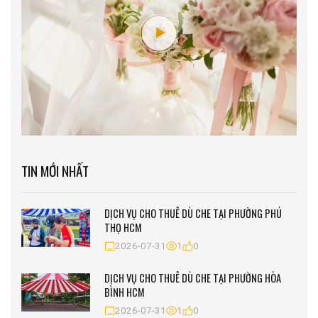
TIN MỚI NHẤT
DỊCH VỤ CHO THUÊ DÙ CHE TẠI PHƯỜNG PHÚ
THỌ HCM
2026-07-31
1
0
DỊCH VỤ CHO THUÊ DÙ CHE TẠI PHƯỜNG HÒA
BÌNH HCM
2026-07-31
1
0