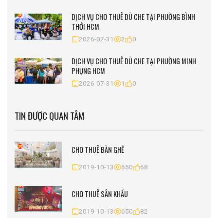
DỊCH VỤ CHO THUÊ DÙ CHE TẠI PHƯỜNG BÌNH
THỚI HCM
2026-07-31
2
0
DỊCH VỤ CHO THUÊ DÙ CHE TẠI PHƯỜNG MINH
PHỤNG HCM
2026-07-31
1
0
TIN ĐƯỢC QUAN TÂM
CHO THUÊ BÀN GHẾ
2019-10-13
650
68
CHO THUÊ SÂN KHẤU
2019-10-13
650
82