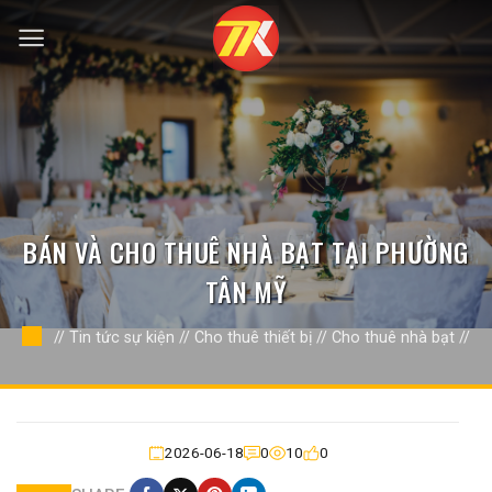
Bỏ
qua
nội
dung
BÁN VÀ CHO THUÊ NHÀ BẠT TẠI PHƯỜNG
TÂN MỸ
//
Tin tức sự kiện
//
Cho thuê thiết bị
//
Cho thuê nhà bạt
//
2026-06-18
0
10
0