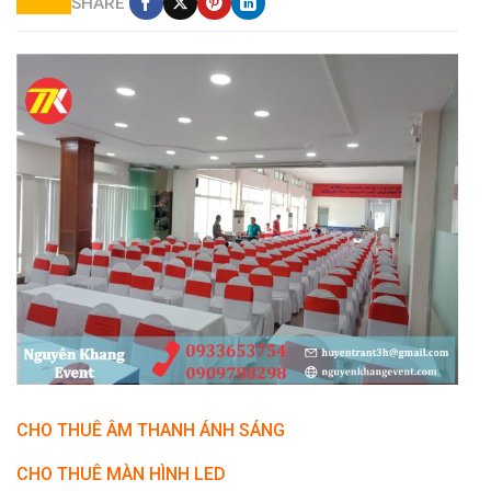
SHARE
Cho thuê bàn ghế giá rẻ tại quận 9
CHO THUÊ ÂM THANH ÁNH SÁNG
CHO THUÊ MÀN HÌNH LED