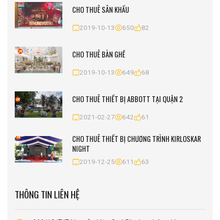
CHO THUÊ SÂN KHẤU
2019-10-13
650
82
CHO THUÊ BÀN GHẾ
2019-10-13
649
68
CHO THUÊ THIẾT BỊ ABBOTT TẠI QUẬN 2
2021-02-27
642
61
CHO THUÊ THIẾT BỊ CHƯƠNG TRÌNH KIRLOSKAR
NIGHT
2019-12-25
611
63
THÔNG TIN LIÊN HỆ