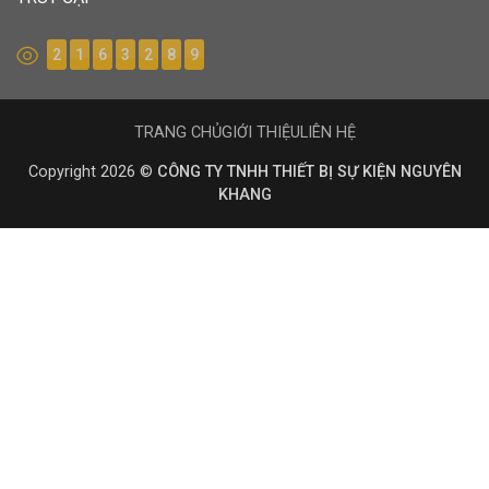
2
1
6
3
2
8
9
TRANG CHỦ
GIỚI THIỆU
LIÊN HỆ
Copyright 2026 ©
CÔNG TY TNHH THIẾT BỊ SỰ KIỆN NGUYÊN
KHANG