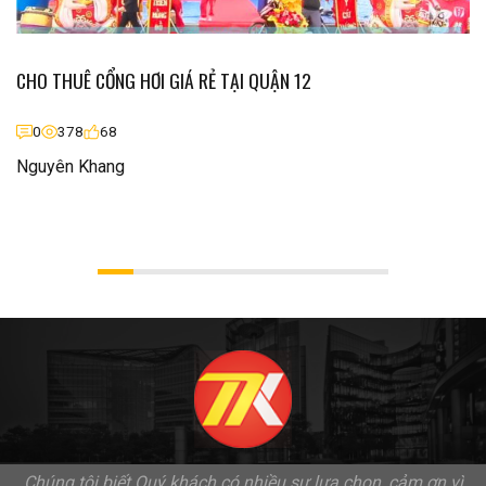
CHO THUÊ CỔNG HƠI GIÁ RẺ TẠI QUẬN 12
0
378
68
Nguyên Khang
Chúng tôi biết Quý khách có nhiều sự lựa chọn, cảm ơn vì