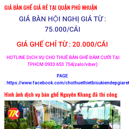
GIÁ BÀN GHẾ GIÁ RẺ TẠI QUẬN PHÚ NHUẬN
GIÁ BÀN HỘI NGHỊ GIÁ TỪ :
75.000/CÁI
GIÁ GHẾ CHỈ TỪ : 20.000/CÁI
HOTLINE DỊCH VỤ CHO THUÊ BÀN GHẾ ĐÁM CƯỚI TẠI
TPHCM 0933 653 754(zalo/viber)
PAGE
:
https://www.facebook.com/chothuethietbisukiendepgiar
Hình ảnh dịch vụ bàn ghế Nguyên Khang đã thi công