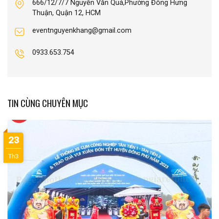
666/12/7/7 Nguyễn Văn Quá,Phường Đông Hưng
Thuận, Quận 12, HCM
eventnguyenkhang@gmail.com
0933.653.754
TIN CÙNG CHUYÊN MỤC
23
Th3