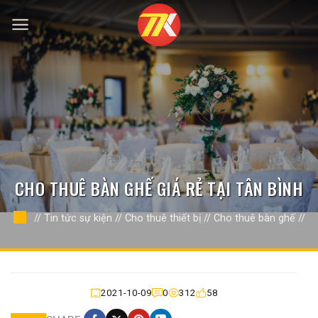
Bỏ
qua
nội
dung
CHO THUÊ BÀN GHẾ GIÁ RẺ TẠI TÂN BÌNH
//
Tin tức sự kiện
//
Cho thuê thiết bị
//
Cho thuê bàn ghế
//
2021-10-09
0
312
58