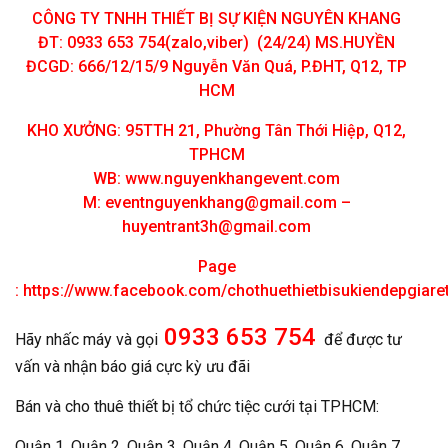
CÔNG TY TNHH THIẾT BỊ SỰ KIỆN NGUYÊN KHANG
ĐT: 0933 653 754(zalo,viber) (24/24) MS.HUYỀN
ĐCGD: 666/12/15/9 Nguyễn Văn Quá, P.ĐHT, Q12, TP
HCM
KHO XƯỞNG: 95TTH 21, Phường Tân Thới Hiệp, Q12,
TPHCM
WB: www.nguyenkhangevent.com
M:
eventnguyenkhang@gmail.com
–
huyentrant3h@gmail.com
Page
:
https://www.facebook.com/chothuethietbisukiendepgiar
0933 653 754
Hãy nhấc máy và gọi
để được tư
vấn và nhận báo giá cực kỳ ưu đãi
Bán và cho thuê thiết bị tổ chức tiệc cưới tại TPHCM:
Quận 1, Quận 2, Quận 3, Quận 4, Quận 5, Quận 6, Quận 7,