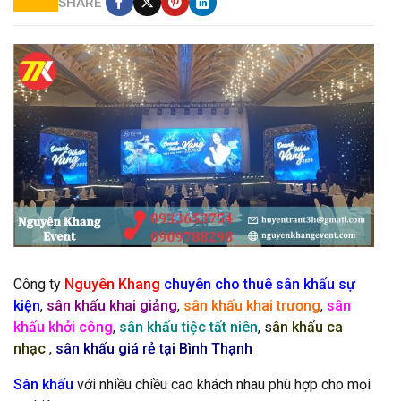
SHARE
Cho thuê màn hình led hcm
Công ty
Nguyên Khang
chuyên cho thuê sân khấu sự
kiện
,
sân khấu khai giảng
,
sân khấu khai trương
,
sân
khấu khởi công
,
sân khấu tiệc tất niên
, s
ân khấu ca
nhạc
,
sân khấu giá rẻ tại Bình Thạnh
Sân khấu
với nhiều chiều cao khách nhau phù hợp cho mọi