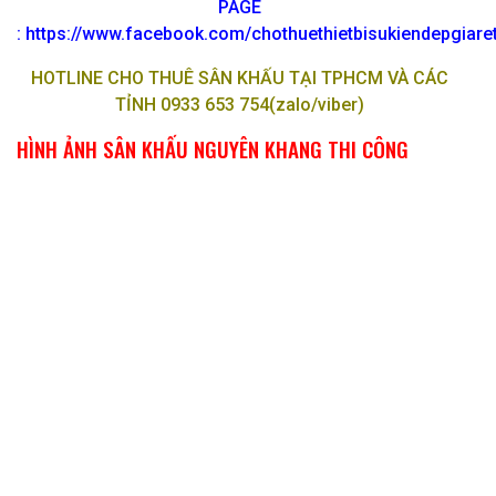
PAGE
:
https://www.facebook.com/chothuethietbisukiendepgiar
HOTLINE CHO THUÊ SÂN KHẤU TẠI TPHCM VÀ CÁC
TỈNH 0933 653 754(zalo/viber)
HÌNH ẢNH SÂN KHẤU NGUYÊN KHANG THI CÔNG