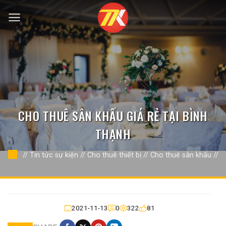
Bỏ
qua
nội
dung
CHO THUÊ SÂN KHẤU GIÁ RẺ TẠI BÌNH
THẠNH
//
Tin tức sự kiện
//
Cho thuê thiết bị
//
Cho thuê sân khấu
//
2021-11-13
0
322
81