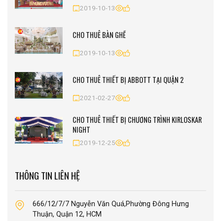
2019-10-13
CHO THUÊ BÀN GHẾ
2019-10-13
CHO THUÊ THIẾT BỊ ABBOTT TẠI QUẬN 2
2021-02-27
CHO THUÊ THIẾT BỊ CHƯƠNG TRÌNH KIRLOSKAR
NIGHT
2019-12-25
THÔNG TIN LIÊN HỆ
666/12/7/7 Nguyễn Văn Quá,Phường Đông Hưng
Thuận, Quận 12, HCM