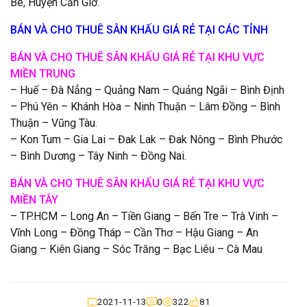
Bè, Huyện Cần Giờ.
BÁN VÀ CHO THUÊ SÂN KHẤU GIÁ RẺ TẠI CÁC TỈNH
BÁN VÀ CHO THUÊ SÂN KHẤU GIÁ RẺ TẠI KHU VỰC
MIỀN TRUNG
– Huế – Đà Nẳng – Quảng Nam – Quảng Ngãi – Bình Định
– Phú Yên – Khánh Hòa – Ninh Thuận – Lâm Đồng – Bình
Thuận – Vũng Tàu.
– Kon Tum – Gia Lai – Đak Lak – Đak Nông – Bình Phước
– Bình Dương – Tây Ninh – Đồng Nai.
BÁN VÀ CHO THUÊ SÂN KHẤU GIÁ RẺ TẠI KHU VỰC
MIỀN TÂY
– TP.HCM – Long An – Tiền Giang – Bến Tre – Trà Vinh –
Vĩnh Long – Đồng Tháp – Cần Thơ – Hậu Giang – An
Giang – Kiên Giang – Sóc Trăng – Bạc Liêu – Cà Mau
2021-11-13
0
322
81