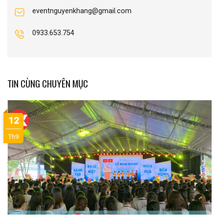
eventnguyenkhang@gmail.com
0933.653.754
TIN CÙNG CHUYÊN MỤC
12
Th9