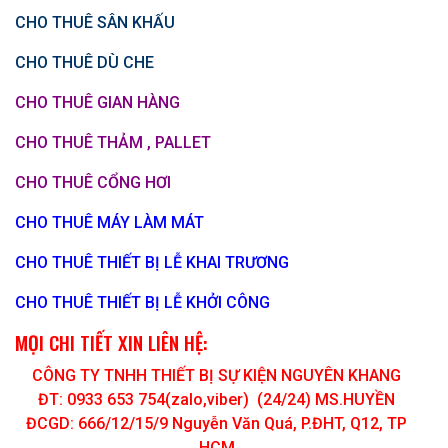
CHO THUÊ SÂN KHẤU
CHO THUÊ DÙ CHE
CHO THUÊ GIAN HÀNG
CHO THUÊ THẢM , PALLET
CHO THUÊ CỔNG HƠI
CHO THUÊ MÁY LÀM MÁT
CHO THUÊ THIẾT BỊ LỄ KHAI TRƯƠNG
CHO THUÊ THIẾT BỊ LỄ KHỞI CÔNG
MỌI CHI TIẾT XIN LIÊN HỆ:
CÔNG TY TNHH THIẾT BỊ SỰ KIỆN NGUYÊN KHANG
ĐT: 0933 653 754(zalo,viber) (24/24) MS.HUYỀN
ĐCGD: 666/12/15/9 Nguyễn Văn Quá, P.ĐHT, Q12, TP
HCM