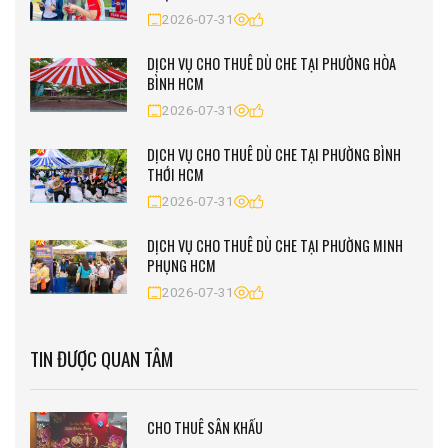
2026-07-31
DỊCH VỤ CHO THUÊ DÙ CHE TẠI PHƯỜNG HÒA
BÌNH HCM
2026-07-31
DỊCH VỤ CHO THUÊ DÙ CHE TẠI PHƯỜNG BÌNH
THỚI HCM
2026-07-31
DỊCH VỤ CHO THUÊ DÙ CHE TẠI PHƯỜNG MINH
PHỤNG HCM
2026-07-31
TIN ĐƯỢC QUAN TÂM
CHO THUÊ SÂN KHẤU