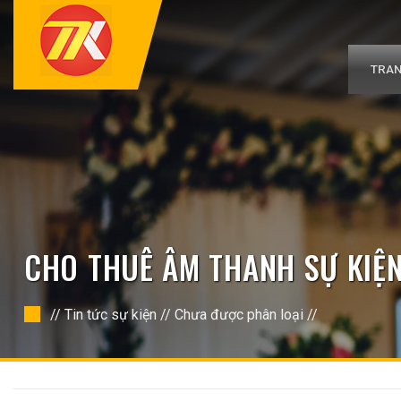
Bỏ
qua
nội
dung
TRAN
CHO THUÊ ÂM THANH SỰ KIỆN
//
Tin tức sự kiện
//
Chưa được phân loại
//