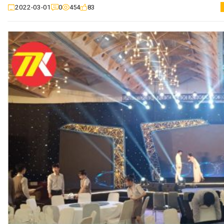
0
454
83
2022-03-01