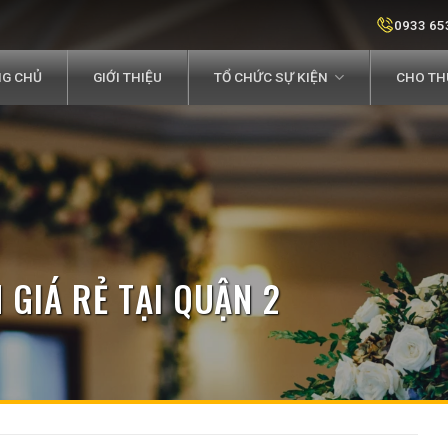
0933 65
G CHỦ
GIỚI THIỆU
TỔ CHỨC SỰ KIỆN
CHO THU
 GIÁ RẺ TẠI QUẬN 2