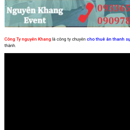
Cho thuê âm thanh ánh sáng trong nhà giá rẻ
Công Ty nguyên Khang
là công ty chuyên
cho thuê ân thanh sự
thành.