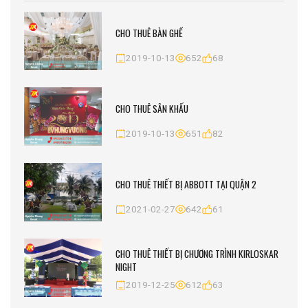
CHO THUÊ BÀN GHẾ
2019-10-13
652
68
CHO THUÊ SÂN KHẤU
2019-10-13
651
82
CHO THUÊ THIẾT BỊ ABBOTT TẠI QUẬN 2
2021-02-27
642
61
CHO THUÊ THIẾT BỊ CHƯƠNG TRÌNH KIRLOSKAR
NIGHT
2019-12-25
612
63