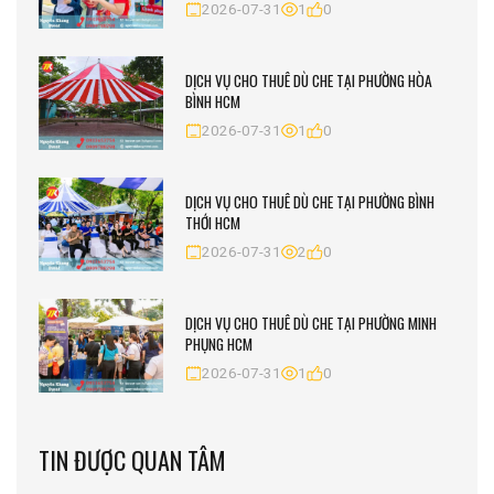
2026-07-31
1
0
DỊCH VỤ CHO THUÊ DÙ CHE TẠI PHƯỜNG HÒA
BÌNH HCM
2026-07-31
1
0
DỊCH VỤ CHO THUÊ DÙ CHE TẠI PHƯỜNG BÌNH
THỚI HCM
2026-07-31
2
0
DỊCH VỤ CHO THUÊ DÙ CHE TẠI PHƯỜNG MINH
PHỤNG HCM
2026-07-31
1
0
TIN ĐƯỢC QUAN TÂM