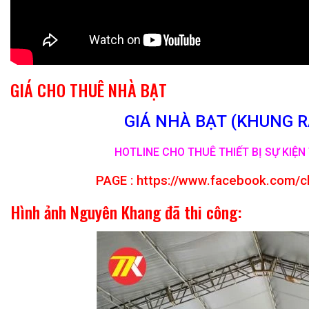
GIÁ CHO THUÊ NHÀ BẠT
GIÁ NHÀ BẠT (KHUNG RẠ
HOTLINE CHO THUÊ THIẾT BỊ SỰ KIỆN 
PAGE :
https://www.facebook.com/c
Hình ảnh Nguyên Khang đã thi công: