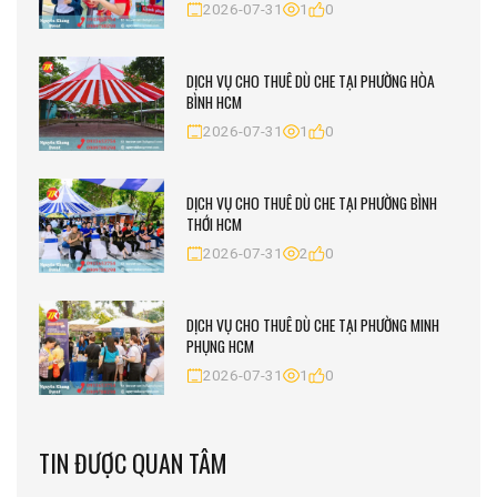
2026-07-31
1
0
DỊCH VỤ CHO THUÊ DÙ CHE TẠI PHƯỜNG HÒA
BÌNH HCM
2026-07-31
1
0
DỊCH VỤ CHO THUÊ DÙ CHE TẠI PHƯỜNG BÌNH
THỚI HCM
2026-07-31
2
0
DỊCH VỤ CHO THUÊ DÙ CHE TẠI PHƯỜNG MINH
PHỤNG HCM
2026-07-31
1
0
TIN ĐƯỢC QUAN TÂM