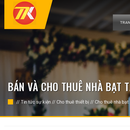
Bỏ
qua
nội
dung
TRAN
BÁN VÀ CHO THUÊ NHÀ BẠT 
//
Tin tức sự kiện
//
Cho thuê thiết bị
//
Cho thuê nhà bạt