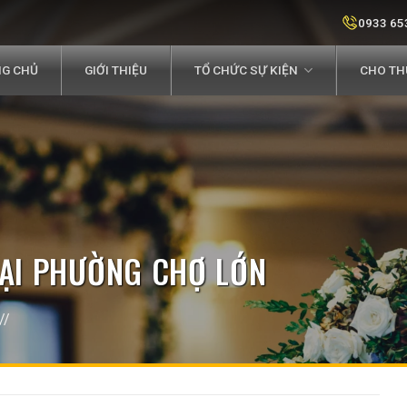
0933 65
G CHỦ
GIỚI THIỆU
TỔ CHỨC SỰ KIỆN
CHO THU
TẠI PHƯỜNG CHỢ LỚN
//