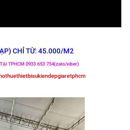
P) CHỈ TỪ: 45.000/M2
TẠI TPHCM 0933 653 754(zalo/viber)
hothuethietbisukiendepgiaretphcm