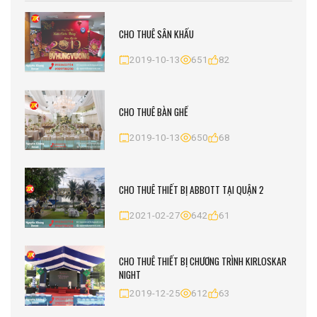
CHO THUÊ SÂN KHẤU
2019-10-13
651
82
CHO THUÊ BÀN GHẾ
2019-10-13
650
68
CHO THUÊ THIẾT BỊ ABBOTT TẠI QUẬN 2
2021-02-27
642
61
CHO THUÊ THIẾT BỊ CHƯƠNG TRÌNH KIRLOSKAR
NIGHT
2019-12-25
612
63