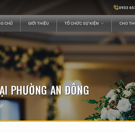
0933 65
G CHỦ
GIỚI THIỆU
TỔ CHỨC SỰ KIỆN
CHO THU
TẠI PHƯỜNG AN ĐÔNG
//