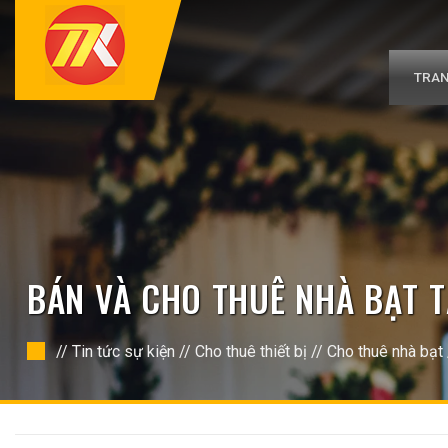
Bỏ
qua
nội
dung
TRAN
BÁN VÀ CHO THUÊ NHÀ BẠT 
//
Tin tức sự kiện
//
Cho thuê thiết bị
//
Cho thuê nhà bạt