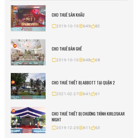
CHO THUÊ SÂN KHẤU
2019-10-13
649
82
CHO THUÊ BÀN GHẾ
2019-10-13
648
68
CHO THUÊ THIẾT BỊ ABBOTT TẠI QUẬN 2
2021-02-27
641
61
CHO THUÊ THIẾT BỊ CHƯƠNG TRÌNH KIRLOSKAR
NIGHT
2019-12-25
611
63