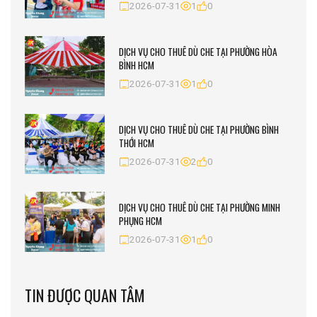
2026-07-31
1
0
DỊCH VỤ CHO THUÊ DÙ CHE TẠI PHƯỜNG HÒA
BÌNH HCM
2026-07-31
1
0
DỊCH VỤ CHO THUÊ DÙ CHE TẠI PHƯỜNG BÌNH
THỚI HCM
2026-07-31
2
0
DỊCH VỤ CHO THUÊ DÙ CHE TẠI PHƯỜNG MINH
PHỤNG HCM
2026-07-31
1
0
TIN ĐƯỢC QUAN TÂM