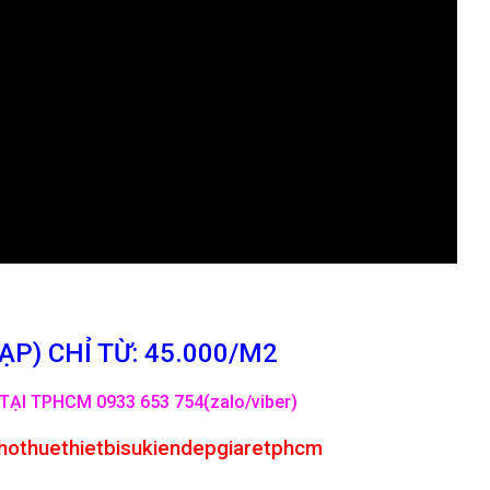
P) CHỈ TỪ: 45.000/M2
TẠI TPHCM 0933 653 754(zalo/viber)
hothuethietbisukiendepgiaretphcm