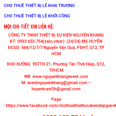
CHO THUÊ THIẾT BỊ LỄ KHAI TRƯƠNG
CHO THUÊ THIẾT BỊ LỄ KHỞI CÔNG
MỌI CHI TIẾT XIN LIÊN HỆ:
CÔNG TY TNHH THIẾT BỊ SỰ KIỆN NGUYÊN KHANG
ĐT: 0933 653 754(zalo,viber) (24/24) MS.HUYỀN
ĐCGD: 666/12/7/7 Nguyễn Văn Quá, P.ĐHT, Q12, TP
HCM
KHO XƯỞNG: 95TTH 21, Phường Tân Thới Hiệp, Q12,
TPHCM
WB: www.nguyenkhangevent.com
M:
eventnguyenkhang@gmail.com
–
huyentrant3h@gmail.com
Page
:
https://www.facebook.com/chothuethietbisukiendepgiar