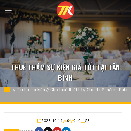
Bỏ
qua
nội
dung
THUÊ THẢM SỰ KIỆN GIÁ TỐT TẠI TÂN
BÌNH
//
Tin tức sự kiện
//
Cho thuê thiết bị
//
Cho thuê thảm - Pallet
2023-10-14
0
210
58