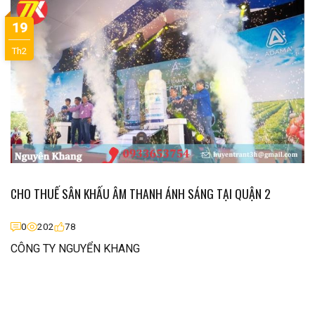
19
Th2
CHO THUẾ SÂN KHẤU ÂM THANH ÁNH SÁNG TẠI QUẬN 2
0
202
78
CÔNG TY NGUYỂN KHANG