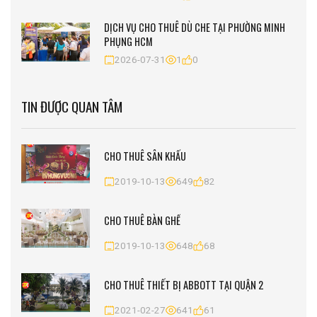
DỊCH VỤ CHO THUÊ DÙ CHE TẠI PHƯỜNG MINH
PHỤNG HCM
2026-07-31
1
0
TIN ĐƯỢC QUAN TÂM
CHO THUÊ SÂN KHẤU
2019-10-13
649
82
CHO THUÊ BÀN GHẾ
2019-10-13
648
68
CHO THUÊ THIẾT BỊ ABBOTT TẠI QUẬN 2
2021-02-27
641
61