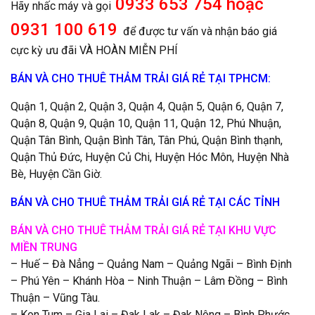
0933 653 754 hoặc
Hãy nhấc máy và gọi
0931 100 619
để được tư vấn và nhận báo giá
cực kỳ ưu đãi VÀ HOÀN MIỄN PHÍ
BÁN VÀ CHO THUÊ THẢM TRẢI GIÁ RẺ TẠI TPHCM:
Quận 1, Quận 2, Quận 3, Quận 4, Quận 5, Quận 6, Quận 7,
Quận 8, Quận 9, Quận 10, Quận 11, Quận 12, Phú Nhuận,
Quận Tân Bình, Quận Bình Tân, Tân Phú, Quận Bình thạnh,
Quận Thủ Đức, Huyện Củ Chi, Huyện Hóc Môn, Huyện Nhà
Bè, Huyện Cần Giờ.
BÁN VÀ CHO THUÊ THẢM TRẢI GIÁ RẺ TẠI CÁC TỈNH
BÁN VÀ CHO THUÊ THẢM TRẢI GIÁ RẺ TẠI KHU VỰC
MIỀN TRUNG
– Huế – Đà Nẳng – Quảng Nam – Quảng Ngãi – Bình Định
– Phú Yên – Khánh Hòa – Ninh Thuận – Lâm Đồng – Bình
Thuận – Vũng Tàu.
– Kon Tum – Gia Lai – Đak Lak – Đak Nông – Bình Phước