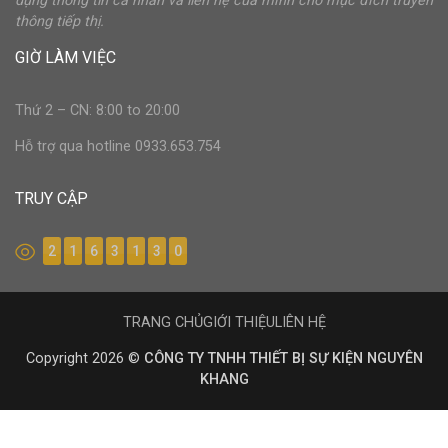
dụng thông tin cá nhân và liên hệ của mình cho mục đích truyền
thông tiếp thị.
GIỜ LÀM VIỆC
Thứ 2 – CN: 8:00 to 20:00
Hỗ trợ qua hotline 0933.653.754
TRUY CẬP
2
1
6
3
1
3
0
TRANG CHỦ
GIỚI THIỆU
LIÊN HỆ
Copyright 2026 ©
CÔNG TY TNHH THIẾT BỊ SỰ KIỆN NGUYÊN
KHANG