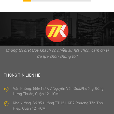
Chúng tôi biết Quý khách có nhiều sự lựa chọn, cảm ơn vì
đã lựa chọn chúng tôi!
THÔNG TIN LIÊN HỆ
Văn Phòng: 666/12/7/7 Nguyễn Văn Quá,Phường Đông
Hưng Thuận, Quận 12, HCM
Kho xưởng: Số 95 Đường TTH21 .KP2 Phường Tân Thới
Hiệp, Quận 12, HCM