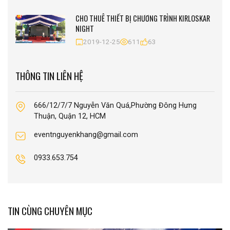
CHO THUÊ THIẾT BỊ CHƯƠNG TRÌNH KIRLOSKAR
NIGHT
2019-12-25
611
63
THÔNG TIN LIÊN HỆ
666/12/7/7 Nguyễn Văn Quá,Phường Đông Hưng
Thuận, Quận 12, HCM
eventnguyenkhang@gmail.com
0933.653.754
TIN CÙNG CHUYÊN MỤC