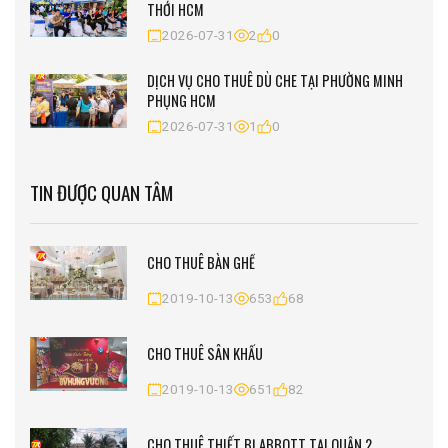
THỚI HCM
2026-07-31
2
0
DỊCH VỤ CHO THUÊ DÙ CHE TẠI PHƯỜNG MINH
PHỤNG HCM
2026-07-31
1
0
TIN ĐƯỢC QUAN TÂM
CHO THUÊ BÀN GHẾ
2019-10-13
653
68
CHO THUÊ SÂN KHẤU
2019-10-13
651
82
CHO THUÊ THIẾT BỊ ABBOTT TẠI QUẬN 2