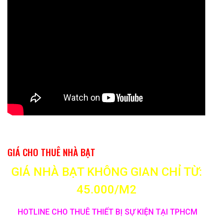
GIÁ CHO THUÊ NHÀ BẠT
GIÁ NHÀ BẠT KHÔNG GIAN CHỈ TỪ:
45.000/M2
HOTLINE CHO THUÊ THIẾT BỊ SỰ KIỆN TẠI TPHCM