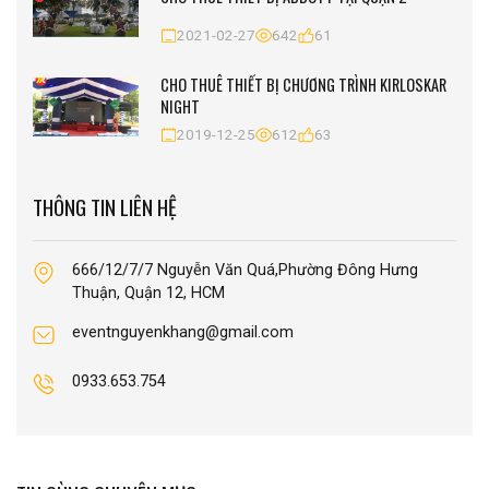
2021-02-27
642
61
CHO THUÊ THIẾT BỊ CHƯƠNG TRÌNH KIRLOSKAR
NIGHT
2019-12-25
612
63
THÔNG TIN LIÊN HỆ
666/12/7/7 Nguyễn Văn Quá,Phường Đông Hưng
Thuận, Quận 12, HCM
eventnguyenkhang@gmail.com
0933.653.754