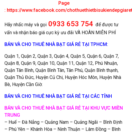
Page
:
https://www.facebook.com/chothuethietbisukiendepgiar
0933 653 754
Hãy nhấc máy và gọi
để được tư
vấn và nhận báo giá cực kỳ ưu đãi VÀ HOÀN MIỄN PHÍ
BÁN VÀ CHO THUÊ NHÀ BẠT GIÁ RẺ TẠI TPHCM:
Quận 1, Quận 2, Quận 3, Quận 4, Quận 5, Quận 6, Quận 7,
Quận 8, Quận 9, Quận 10, Quận 11, Quận 12, Phú Nhuận,
Quận Tân Bình, Quận Bình Tân, Tân Phú, Quận Bình thạnh,
Quận Thủ Đức, Huyện Củ Chi, Huyện Hóc Môn, Huyện Nhà
Bè, Huyện Cần Giờ.
BÁN VÀ CHO THUÊ NHÀ BẠT GIÁ RẺ TẠI CÁC TỈNH
BÁN VÀ CHO THUÊ NHÀ BẠT GIÁ RẺ TẠI KHU VỰC MIỀN
TRUNG
– Huế – Đà Nẳng – Quảng Nam – Quảng Ngãi – Bình Định
– Phú Yên – Khánh Hòa – Ninh Thuận – Lâm Đồng – Bình