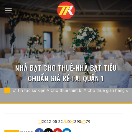
Bỏ
qua
nội
dung
NHÀ BẠT CHO THUÊ-NHÀ BẠT TIÊU
CHUẨN GIÁ RẺ TẠI QUẬN 1
//
Tin tức sự kiện
//
Cho thuê thiết bị
//
Cho thuê gian hàng
//
2022-05-22
0
293
79