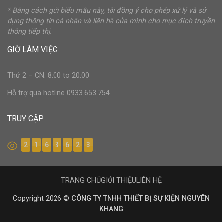
* Bằng cách gửi biểu mẫu này, tôi đồng ý cho phép xử lý và sử
dụng thông tin cá nhân và liên hệ của mình cho mục đích truyền
thông tiếp thị.
GIỜ LÀM VIỆC
Thứ 2 – CN: 8:00 to 20:00
Hỗ trợ qua hotline 0933.653.754
TRUY CẬP
2
1
6
3
6
2
3
TRANG CHỦ
GIỚI THIỆU
LIÊN HỆ
Copyright 2026 ©
CÔNG TY TNHH THIẾT BỊ SỰ KIỆN NGUYÊN
KHANG