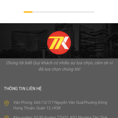
Chúng tôi biết Quý khách có nhiều sự lựa chọn, cảm ơn vì
đã lựa chọn chúng tôi!
THÔNG TIN LIÊN HỆ
Văn Phòng: 666/12/7/7 Nguyễn Văn Quá,Phường Đông
Hưng Thuận, Quận 12, HCM
Kho xưởng: Số 95 Đường TTH21 .KP2 Phường Tân Thới