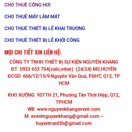
CHO THUÊ CỔNG HƠI
CHO THUÊ MÁY LÀM MÁT
CHO THUÊ THIẾT BỊ LỄ KHAI TRƯƠNG
CHO THUÊ THIẾT BỊ LỄ KHỞI CÔNG
MỌI CHI TIẾT XIN LIÊN HỆ:
CÔNG TY TNHH THIẾT BỊ SỰ KIỆN NGUYÊN KHANG
ĐT: 0933 653 754(zalo,viber) (24/24) MS.HUYỀN
ĐCGD: 666/12/15/9 Nguyễn Văn Quá, P.ĐHT, Q12, TP
HCM
KHO XƯỞNG: 95TTH 21, Phường Tân Thới Hiệp, Q12,
TPHCM
WB: www.nguyenkhangevent.com
M:
eventnguyenkhang@gmail.com
–
huyentrant3h@gmail.com