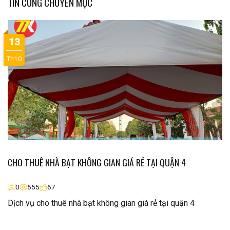
TIN CÙNG CHUYÊN MỤC
13
Th10
CHO THUÊ NHÀ BẠT KHÔNG GIAN GIÁ RẺ TẠI QUẬN 4
0
555
67
Dịch vụ cho thuê nhà bạt không gian giá rẻ tại quận 4