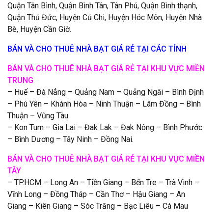
Quận Tân Bình, Quận Bình Tân, Tân Phú, Quận Bình thạnh,
Quận Thủ Đức, Huyện Củ Chi, Huyện Hóc Môn, Huyện Nhà
Bè, Huyện Cần Giờ.
BÁN VÀ CHO THUÊ NHÀ BẠT GIÁ RẺ TẠI CÁC TỈNH
BÁN VÀ CHO THUÊ NHÀ BẠT GIÁ RẺ TẠI KHU VỰC MIỀN
TRUNG
– Huế – Đà Nẳng – Quảng Nam – Quảng Ngãi – Bình Định
– Phú Yên – Khánh Hòa – Ninh Thuận – Lâm Đồng – Bình
Thuận – Vũng Tàu.
– Kon Tum – Gia Lai – Đak Lak – Đak Nông – Bình Phước
– Bình Dương – Tây Ninh – Đồng Nai.
BÁN VÀ CHO THUÊ NHÀ BẠT GIÁ RẺ TẠI KHU VỰC MIỀN
TÂY
– TP.HCM – Long An – Tiền Giang – Bến Tre – Trà Vinh –
Vĩnh Long – Đồng Tháp – Cần Thơ – Hậu Giang – An
Giang – Kiên Giang – Sóc Trăng – Bạc Liêu – Cà Mau