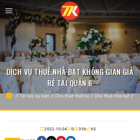
Bỏ
qua
nội
dung
DỊCH VỤ THUÊ NHÀ BẠT KHÔNG GIAN GIÁ
RẺ TẠI QUẬN 6
//
Tin tức sự kiện
//
Cho thuê thiết bị
//
Cho thuê nhà bạt
//
2022-10-04
0
356
65