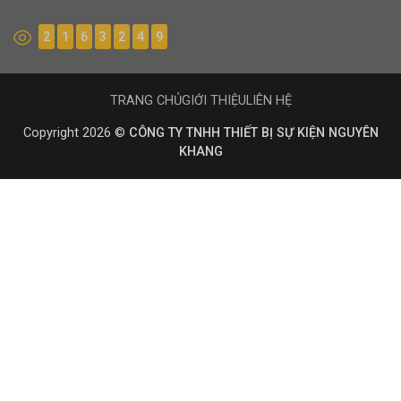
2
1
6
3
2
4
9
TRANG CHỦ
GIỚI THIỆU
LIÊN HỆ
Copyright 2026 ©
CÔNG TY TNHH THIẾT BỊ SỰ KIỆN NGUYÊN
KHANG