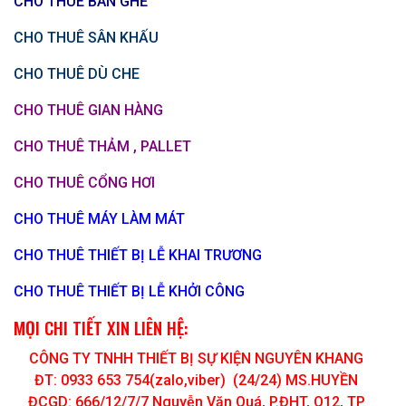
CHO THUÊ BÀN GHẾ
CHO THUÊ SÂN KHẤU
CHO THUÊ DÙ CHE
CHO THUÊ GIAN HÀNG
CHO THUÊ THẢM , PALLET
CHO THUÊ CỔNG HƠI
CHO THUÊ MÁY LÀM MÁT
CHO THUÊ THIẾT BỊ LỄ KHAI TRƯƠNG
CHO THUÊ THIẾT BỊ LỄ KHỞI CÔNG
MỌI CHI TIẾT XIN LIÊN HỆ:
CÔNG TY TNHH THIẾT BỊ SỰ KIỆN NGUYÊN KHANG
ĐT: 0933 653 754(zalo,viber) (24/24) MS.HUYỀN
ĐCGD: 666/12/7/7 Nguyễn Văn Quá, P.ĐHT, Q12, TP