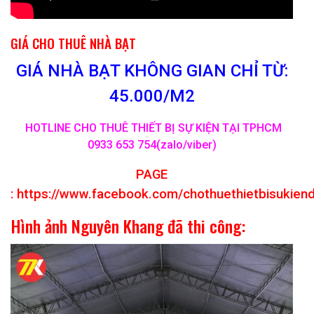
GIÁ CHO THUÊ NHÀ BẠT
GIÁ NHÀ BẠT KHÔNG GIAN CHỈ TỪ:
45.000/M2
HOTLINE CHO THUÊ THIẾT BỊ SỰ KIỆN TẠI TPHCM
0933 653 754(zalo/viber)
PAGE
:
https://www.facebook.com/chothuethietbisukien
Hình ảnh Nguyên Khang đã thi công: