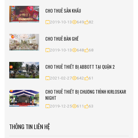
CHO THUÊ SÂN KHẤU
2019-10-13
649
82
CHO THUÊ BÀN GHẾ
2019-10-13
648
68
CHO THUÊ THIẾT BỊ ABBOTT TẠI QUẬN 2
2021-02-27
642
61
CHO THUÊ THIẾT BỊ CHƯƠNG TRÌNH KIRLOSKAR
NIGHT
2019-12-25
611
63
THÔNG TIN LIÊN HỆ