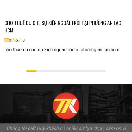
CHO THUÊ DÙ CHE SỰ KIỆN NGOÀI TRỜI TẠI PHƯỜNG AN LẠC
HCM
0
5
0
cho thuê dù che sự kiện ngoài trời tại phường an lạc hcm
Chúng tôi biết Quý khách có nhiều sự lựa chọn, cảm ơn vì