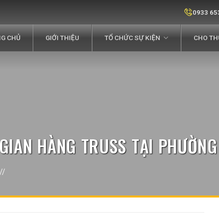
0933 65
G CHỦ
GIỚI THIỆU
TỔ CHỨC SỰ KIỆN
CHO THU
GIAN HÀNG TRUSS TẠI PHƯỜNG
//