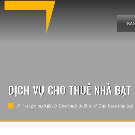
Bỏ
qua
nội
dung
TRAN
DỊCH VỤ CHO THUÊ NHÀ BẠT 
//
Tin tức sự kiện
//
Cho thuê thiết bị
//
Cho thuê nhà bạt