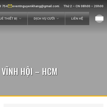
3 754
eventnguyenkhang@gmail.com
Thứ 2 – CN 08h00 – 20h00
Ê THIẾT BỊ
DỊCH VỤ CƯỚI
LIÊN HỆ
 VĨNH HỘI – HCM