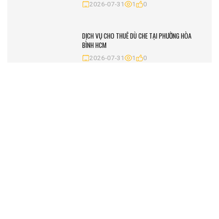
2026-07-31
1
0
DỊCH VỤ CHO THUÊ DÙ CHE TẠI PHƯỜNG HÒA
BÌNH HCM
2026-07-31
1
0
DỊCH VỤ CHO THUÊ DÙ CHE TẠI PHƯỜNG BÌNH
THỚI HCM
2026-07-31
2
0
DỊCH VỤ CHO THUÊ DÙ CHE TẠI PHƯỜNG MINH
PHỤNG HCM
2026-07-31
1
0
TIN ĐƯỢC QUAN TÂM