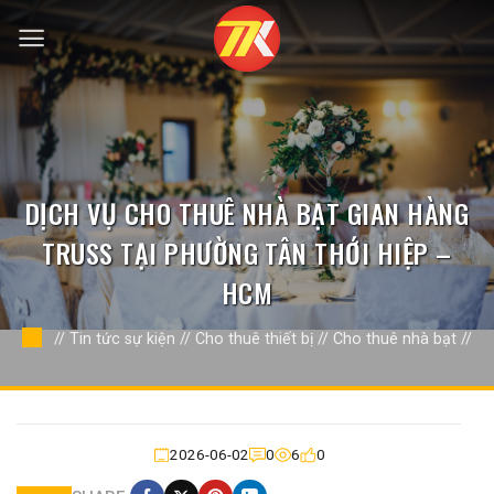
Bỏ
qua
nội
dung
DỊCH VỤ CHO THUÊ NHÀ BẠT GIAN HÀNG
TRUSS TẠI PHƯỜNG TÂN THỚI HIỆP –
HCM
//
Tin tức sự kiện
//
Cho thuê thiết bị
//
Cho thuê nhà bạt
//
2026-06-02
0
6
0