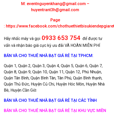
M:
eventnguyenkhang@gmail.com
–
huyentrant3h@gmail.com
Page
:
https://www.facebook.com/chothuethietbisukiendepgiar
0933 653 754
Hãy nhấc máy và gọi
để được tư
vấn và nhận báo giá cực kỳ ưu đãi VÀ HOÀN MIỄN PHÍ
BÁN VÀ CHO THUÊ NHÀ BẠT GIÁ RẺ TẠI TPHCM:
Quận 1, Quận 2, Quận 3, Quận 4, Quận 5, Quận 6, Quận 7,
Quận 8, Quận 9, Quận 10, Quận 11, Quận 12, Phú Nhuận,
Quận Tân Bình, Quận Bình Tân, Tân Phú, Quận Bình thạnh,
Quận Thủ Đức, Huyện Củ Chi, Huyện Hóc Môn, Huyện Nhà
Bè, Huyện Cần Giờ.
BÁN VÀ CHO THUÊ NHÀ BẠT GIÁ RẺ TẠI CÁC TỈNH
BÁN VÀ CHO THUÊ NHÀ BẠT GIÁ RẺ TẠI KHU VỰC MIỀN