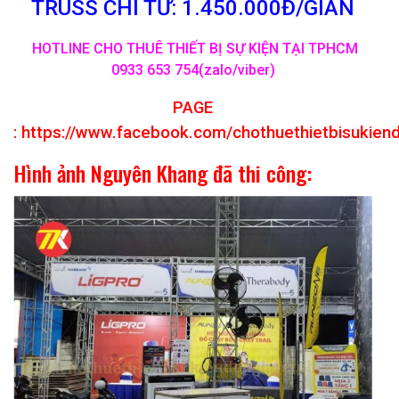
TRUSS CHỈ TỪ: 1.450.000Đ/GIAN
HOTLINE CHO THUÊ THIẾT BỊ SỰ KIỆN TẠI TPHCM
0933 653 754(zalo/viber)
PAGE
:
https://www.facebook.com/chothuethietbisukien
Hình ảnh Nguyên Khang đã thi công: