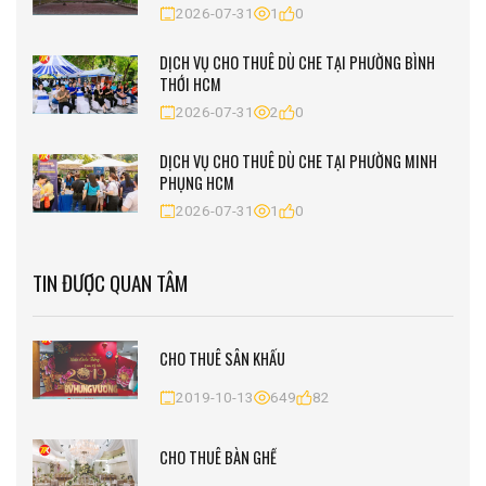
2026-07-31
1
0
DỊCH VỤ CHO THUÊ DÙ CHE TẠI PHƯỜNG BÌNH
THỚI HCM
2026-07-31
2
0
DỊCH VỤ CHO THUÊ DÙ CHE TẠI PHƯỜNG MINH
PHỤNG HCM
2026-07-31
1
0
TIN ĐƯỢC QUAN TÂM
CHO THUÊ SÂN KHẤU
2019-10-13
649
82
CHO THUÊ BÀN GHẾ