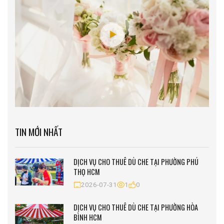
TIN MỚI NHẤT
DỊCH VỤ CHO THUÊ DÙ CHE TẠI PHƯỜNG PHÚ
THỌ HCM
2026-07-31
1
0
DỊCH VỤ CHO THUÊ DÙ CHE TẠI PHƯỜNG HÒA
BÌNH HCM