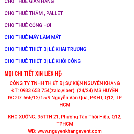
CHO THUÊ GIAN HÀNG
CHO THUÊ THẢM , PALLET
CHO THUÊ CỔNG HƠI
CHO THUÊ MÁY LÀM MÁT
CHO THUÊ THIẾT BỊ LỄ KHAI TRƯƠNG
CHO THUÊ THIẾT BỊ LỄ KHỞI CÔNG
MỌI CHI TIẾT XIN LIÊN HỆ:
CÔNG TY TNHH THIẾT BỊ SỰ KIỆN NGUYÊN KHANG
ĐT: 0933 653 754(zalo,viber) (24/24) MS.HUYỀN
ĐCGD: 666/12/15/9 Nguyễn Văn Quá, P.ĐHT, Q12, TP
HCM
KHO XƯỞNG: 95TTH 21, Phường Tân Thới Hiệp, Q12,
TPHCM
WB: www.nguyenkhangevent.com