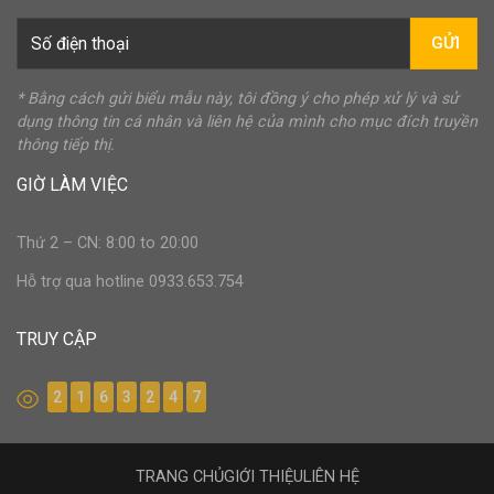
GỬI
* Bằng cách gửi biểu mẫu này, tôi đồng ý cho phép xử lý và sử
dụng thông tin cá nhân và liên hệ của mình cho mục đích truyền
thông tiếp thị.
GIỜ LÀM VIỆC
Thứ 2 – CN: 8:00 to 20:00
Hỗ trợ qua hotline 0933.653.754
TRUY CẬP
2
1
6
3
2
4
7
TRANG CHỦ
GIỚI THIỆU
LIÊN HỆ