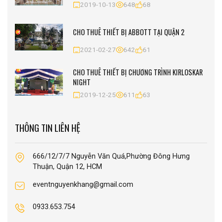
2019-10-13
648
68
CHO THUÊ THIẾT BỊ ABBOTT TẠI QUẬN 2
2021-02-27
642
61
CHO THUÊ THIẾT BỊ CHƯƠNG TRÌNH KIRLOSKAR
NIGHT
2019-12-25
611
63
THÔNG TIN LIÊN HỆ
666/12/7/7 Nguyễn Văn Quá,Phường Đông Hưng
Thuận, Quận 12, HCM
eventnguyenkhang@gmail.com
0933.653.754