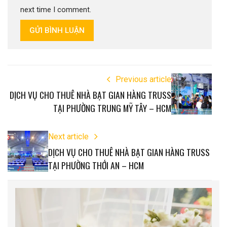
next time I comment.
GỬI BÌNH LUẬN
Previous article
DỊCH VỤ CHO THUÊ NHÀ BẠT GIAN HÀNG TRUSS
TẠI PHƯỜNG TRUNG MỸ TÂY – HCM
Next article
DỊCH VỤ CHO THUÊ NHÀ BẠT GIAN HÀNG TRUSS
TẠI PHƯỜNG THỚI AN – HCM