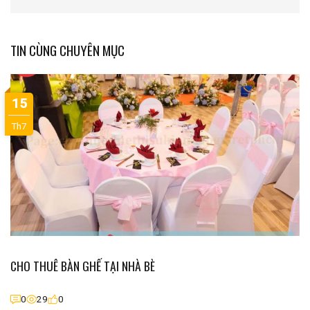
TIN CÙNG CHUYÊN MỤC
15
Th7
CHO THUÊ BÀN GHẾ TẠI NHÀ BÈ
0
29
0