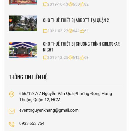
2019-10-13
650
82
CHO THUÊ THIẾT BỊ ABBOTT TẠI QUẬN 2
2021-02-27
642
61
CHO THUÊ THIẾT BỊ CHƯƠNG TRÌNH KIRLOSKAR
NIGHT
2019-12-25
612
63
THÔNG TIN LIÊN HỆ
666/12/7/7 Nguyễn Văn Quá,Phường Đông Hưng
Thuận, Quận 12, HCM
eventnguyenkhang@gmail.com
0933.653.754