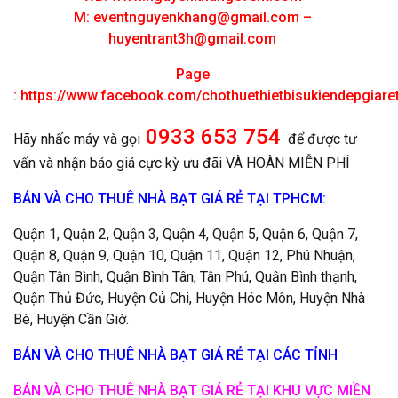
M:
eventnguyenkhang@gmail.com
–
huyentrant3h@gmail.com
Page
:
https://www.facebook.com/chothuethietbisukiendepgiar
0933 653 754
Hãy nhấc máy và gọi
để được tư
vấn và nhận báo giá cực kỳ ưu đãi VÀ HOÀN MIỄN PHÍ
BÁN VÀ CHO THUÊ NHÀ BẠT GIÁ RẺ TẠI TPHCM:
Quận 1, Quận 2, Quận 3, Quận 4, Quận 5, Quận 6, Quận 7,
Quận 8, Quận 9, Quận 10, Quận 11, Quận 12, Phú Nhuận,
Quận Tân Bình, Quận Bình Tân, Tân Phú, Quận Bình thạnh,
Quận Thủ Đức, Huyện Củ Chi, Huyện Hóc Môn, Huyện Nhà
Bè, Huyện Cần Giờ.
BÁN VÀ CHO THUÊ NHÀ BẠT GIÁ RẺ TẠI CÁC TỈNH
BÁN VÀ CHO THUÊ NHÀ BẠT GIÁ RẺ TẠI KHU VỰC MIỀN