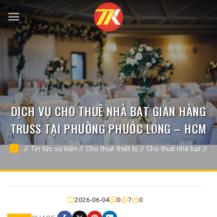
Bỏ
qua
nội
dung
DỊCH VỤ CHO THUÊ NHÀ BẠT GIAN HÀNG
TRUSS TẠI PHƯỜNG PHƯỚC LONG – HCM
//
Tin tức sự kiện
//
Cho thuê thiết bị
//
Cho thuê nhà bạt
//
2026-06-04
0
7
0