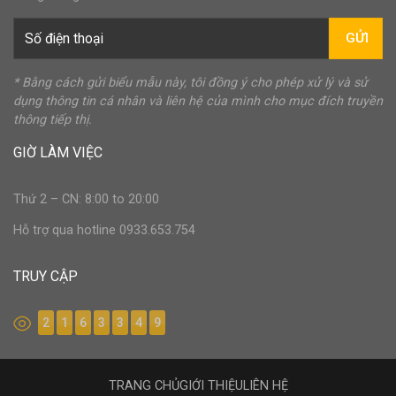
GỬI
* Bằng cách gửi biểu mẫu này, tôi đồng ý cho phép xử lý và sử
dụng thông tin cá nhân và liên hệ của mình cho mục đích truyền
thông tiếp thị.
GIỜ LÀM VIỆC
Thứ 2 – CN: 8:00 to 20:00
Hỗ trợ qua hotline 0933.653.754
TRUY CẬP
2
1
6
3
3
4
9
TRANG CHỦ
GIỚI THIỆU
LIÊN HỆ