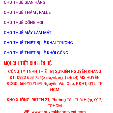
CHO THUÊ GIAN HÀNG
CHO THUÊ THẢM , PALLET
CHO THUÊ CỔNG HƠI
CHO THUÊ MÁY LÀM MÁT
CHO THUÊ THIẾT BỊ LỄ KHAI TRƯƠNG
CHO THUÊ THIẾT BỊ LỄ KHỞI CÔNG
MỌI CHI TIẾT XIN LIÊN HỆ:
CÔNG TY TNHH THIẾT BỊ SỰ KIỆN NGUYÊN KHANG
ĐT: 0933 653 754(zalo,viber) (24/24) MS.HUYỀN
ĐCGD: 666/12/15/9 Nguyễn Văn Quá, P.ĐHT, Q12, TP
HCM
KHO XƯỞNG: 95TTH 21, Phường Tân Thới Hiệp, Q12,
TPHCM
WB: www.nguyenkhangevent.com