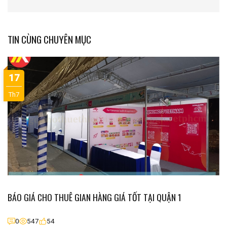
TIN CÙNG CHUYÊN MỤC
17
Th7
BÁO GIÁ CHO THUÊ GIAN HÀNG GIÁ TỐT TẠI QUẬN 1
0
547
54