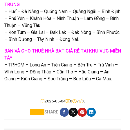
TRUNG
– Huế – Đà Nẳng – Quảng Nam – Quảng Ngãi – Bình Định
– Phú Yên – Khánh Hòa – Ninh Thuận – Lâm Đồng – Bình
Thuận – Vũng Tàu.
– Kon Tum – Gia Lai – Đak Lak – Đak Nông – Bình Phước
– Bình Dương – Tây Ninh – Đồng Nai.
BÁN VÀ CHO THUÊ NHÀ BẠT GIÁ RẺ TẠI KHU VỰC MIỀN
TÂY
– TP.HCM – Long An – Tiền Giang – Bến Tre – Trà Vinh –
Vĩnh Long – Đồng Tháp – Cần Thơ – Hậu Giang – An
Giang – Kiên Giang – Sóc Trăng – Bạc Liêu – Cà Mau.
2026-06-04
0
7
0
SHARE