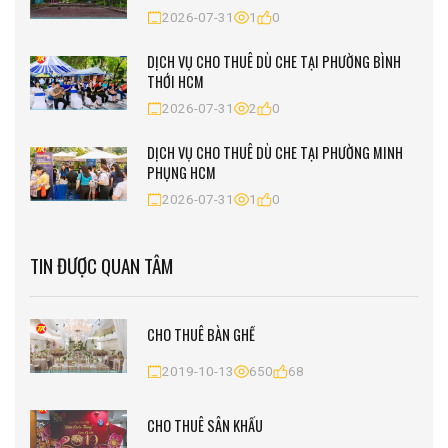
2026-07-31
1
0
DỊCH VỤ CHO THUÊ DÙ CHE TẠI PHƯỜNG BÌNH
THỚI HCM
2026-07-31
2
0
DỊCH VỤ CHO THUÊ DÙ CHE TẠI PHƯỜNG MINH
PHỤNG HCM
2026-07-31
1
0
TIN ĐƯỢC QUAN TÂM
CHO THUÊ BÀN GHẾ
2019-10-13
650
68
CHO THUÊ SÂN KHẤU