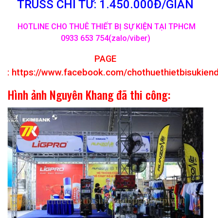
TRUSS CHỈ TỪ: 1.450.000Đ/GIAN
HOTLINE CHO THUÊ THIẾT BỊ SỰ KIỆN TẠI TPHCM
0933 653 754(zalo/viber)
PAGE
:
https://www.facebook.com/chothuethietbisukien
Hình ảnh Nguyên Khang đã thi công: