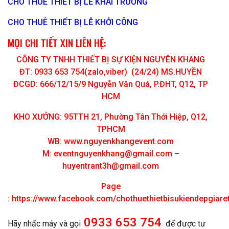
CHO THUÊ THIẾT BỊ LỄ KHAI TRƯƠNG
CHO THUÊ THIẾT BỊ LỄ KHỞI CÔNG
MỌI CHI TIẾT XIN LIÊN HỆ:
CÔNG TY TNHH THIẾT BỊ SỰ KIỆN NGUYÊN KHANG
ĐT: 0933 653 754(zalo,viber) (24/24) MS.HUYỀN
ĐCGD: 666/12/15/9 Nguyễn Văn Quá, P.ĐHT, Q12, TP
HCM
KHO XƯỞNG: 95TTH 21, Phường Tân Thới Hiệp, Q12,
TPHCM
WB: www.nguyenkhangevent.com
M:
eventnguyenkhang@gmail.com
–
huyentrant3h@gmail.com
Page
:
https://www.facebook.com/chothuethietbisukiendepgiar
0933 653 754
Hãy nhấc máy và gọi
để được tư