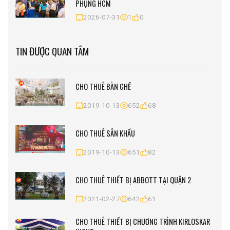
PHỤNG HCM
2026-07-31
1
0
TIN ĐƯỢC QUAN TÂM
CHO THUÊ BÀN GHẾ
2019-10-13
652
68
CHO THUÊ SÂN KHẤU
2019-10-13
651
82
CHO THUÊ THIẾT BỊ ABBOTT TẠI QUẬN 2
2021-02-27
642
61
CHO THUÊ THIẾT BỊ CHƯƠNG TRÌNH KIRLOSKAR