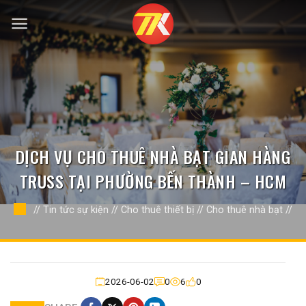
Bỏ
qua
nội
dung
DỊCH VỤ CHO THUÊ NHÀ BẠT GIAN HÀNG
TRUSS TẠI PHƯỜNG BẾN THÀNH – HCM
//
Tin tức sự kiện
//
Cho thuê thiết bị
//
Cho thuê nhà bạt
//
2026-06-02
0
6
0