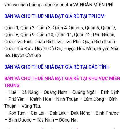
vấn và nhận báo giá cực kỳ ưu đãi VÀ HOÀN MIỄN PHÍ
BÁN VÀ CHO THUÊ NHÀ BẠT GIÁ RẺ TẠI TPHCM:
Quận 1, Quận 2, Quận 3, Quận 4, Quận 5, Quận 6, Quận 7,
Quận 8, Quận 9, Quận 10, Quận 11, Quận 12, Phú Nhuận,
Quận Tân Bình, Quận Bình Tân, Tân Phú, Quận Bình thạnh,
Quận Thủ Đức, Huyện Củ Chi, Huyện Hóc Môn, Huyện Nhà
Bè, Huyện Cần Giờ.
BÁN VÀ CHO THUÊ NHÀ BẠT GIÁ RẺ TẠI CÁC TỈNH
BÁN VÀ CHO THUÊ NHÀ BẠT GIÁ RẺ TẠI KHU VỰC MIỀN
TRUNG
– Huế – Đà Nẳng – Quảng Nam – Quảng Ngãi – Bình Định
– Phú Yên – Khánh Hòa – Ninh Thuận – Lâm Đồng – Bình
Thuận – Vũng Tàu.
– Kon Tum – Gia Lai – Đak Lak – Đak Nông – Bình Phước
– Bình Dương – Tây Ninh – Đồng Nai.