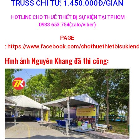
TRUSS CHỈ TỪ: 1.450.000Đ/GIAN
HOTLINE CHO THUÊ THIẾT BỊ SỰ KIỆN TẠI TPHCM
0933 653 754(zalo/viber)
PAGE
:
https://www.facebook.com/chothuethietbisukien
Hình ảnh Nguyên Khang đã thi công: