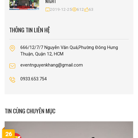
NIGHT
2019-12-25
612
63
THÔNG TIN LIÊN HỆ
666/12/7/7 Nguyễn Văn Quá,Phường Đông Hưng
Thuận, Quận 12, HCM
eventnguyenkhang@gmail.com
0933.653.754
TIN CÙNG CHUYÊN MỤC
26