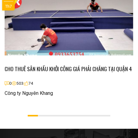
Th7
CHO THUÊ SÂN KHẤU KHỞI CÔNG GIÁ PHẢI CHĂNG TẠI QUẬN 4
0
503
74
Công ty Nguyên Khang