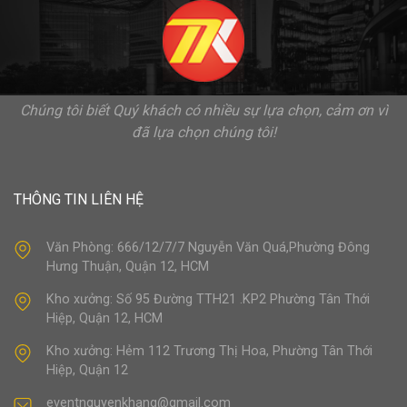
Chúng tôi biết Quý khách có nhiều sự lựa chọn, cảm ơn vì
đã lựa chọn chúng tôi!
THÔNG TIN LIÊN HỆ
Văn Phòng: 666/12/7/7 Nguyễn Văn Quá,Phường Đông
Hưng Thuận, Quận 12, HCM
Kho xưởng: Số 95 Đường TTH21 .KP2 Phường Tân Thới
Hiệp, Quận 12, HCM
Kho xưởng: Hẻm 112 Trương Thị Hoa, Phường Tân Thới
Hiệp, Quận 12
eventnguyenkhang@gmail.com