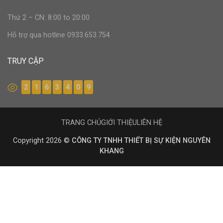
Thứ 2 – CN: 8:00 to 20:00
Hỗ trợ qua hotline 0933.653.754
TRUY CẬP
2
1
6
3
4
0
9
TRANG CHỦ
GIỚI THIỆU
LIÊN HỆ
Copyright 2026 ©
CÔNG TY TNHH THIẾT BỊ SỰ KIỆN NGUYÊN
KHANG