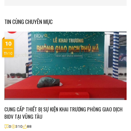
TIN CÙNG CHUYÊN MỤC
10
Th10
CUNG CẤP THIẾT BỊ SỰ KIỆN KHAI TRƯƠNG PHÒNG GIAO DỊCH
BIDV TẠI VŨNG TÀU
0
310
88