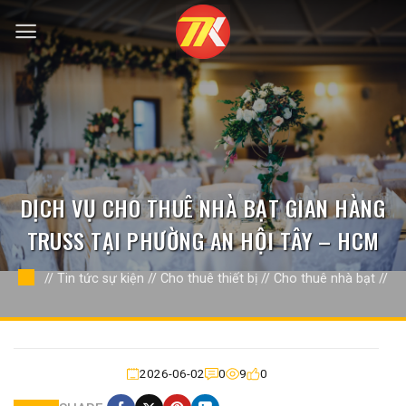
Bỏ
qua
nội
dung
DỊCH VỤ CHO THUÊ NHÀ BẠT GIAN HÀNG
TRUSS TẠI PHƯỜNG AN HỘI TÂY – HCM
//
Tin tức sự kiện
//
Cho thuê thiết bị
//
Cho thuê nhà bạt
//
2026-06-02
0
9
0