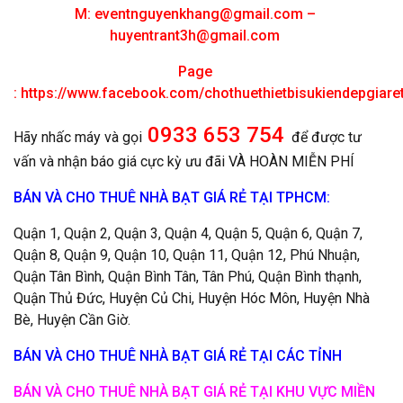
M:
eventnguyenkhang@gmail.com
–
huyentrant3h@gmail.com
Page
:
https://www.facebook.com/chothuethietbisukiendepgiar
0933 653 754
Hãy nhấc máy và gọi
để được tư
vấn và nhận báo giá cực kỳ ưu đãi VÀ HOÀN MIỄN PHÍ
BÁN VÀ CHO THUÊ NHÀ BẠT GIÁ RẺ TẠI TPHCM:
Quận 1, Quận 2, Quận 3, Quận 4, Quận 5, Quận 6, Quận 7,
Quận 8, Quận 9, Quận 10, Quận 11, Quận 12, Phú Nhuận,
Quận Tân Bình, Quận Bình Tân, Tân Phú, Quận Bình thạnh,
Quận Thủ Đức, Huyện Củ Chi, Huyện Hóc Môn, Huyện Nhà
Bè, Huyện Cần Giờ.
BÁN VÀ CHO THUÊ NHÀ BẠT GIÁ RẺ TẠI CÁC TỈNH
BÁN VÀ CHO THUÊ NHÀ BẠT GIÁ RẺ TẠI KHU VỰC MIỀN