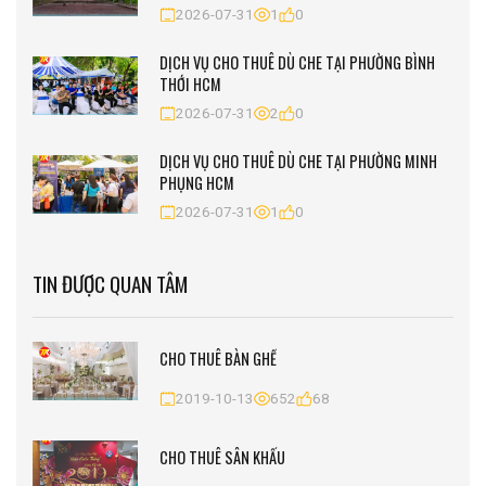
2026-07-31
1
0
DỊCH VỤ CHO THUÊ DÙ CHE TẠI PHƯỜNG BÌNH
THỚI HCM
2026-07-31
2
0
DỊCH VỤ CHO THUÊ DÙ CHE TẠI PHƯỜNG MINH
PHỤNG HCM
2026-07-31
1
0
TIN ĐƯỢC QUAN TÂM
CHO THUÊ BÀN GHẾ
2019-10-13
652
68
CHO THUÊ SÂN KHẤU