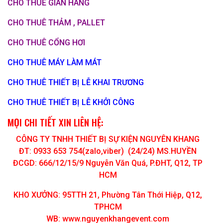
CHO THUÊ GIAN HÀNG
CHO THUÊ THẢM , PALLET
CHO THUÊ CỔNG HƠI
CHO THUÊ MÁY LÀM MÁT
CHO THUÊ THIẾT BỊ LỄ KHAI TRƯƠNG
CHO THUÊ THIẾT BỊ LỄ KHỞI CÔNG
MỌI CHI TIẾT XIN LIÊN HỆ:
CÔNG TY TNHH THIẾT BỊ SỰ KIỆN NGUYÊN KHANG
ĐT: 0933 653 754(zalo,viber) (24/24) MS.HUYỀN
ĐCGD: 666/12/15/9 Nguyễn Văn Quá, P.ĐHT, Q12, TP
HCM
KHO XƯỞNG: 95TTH 21, Phường Tân Thới Hiệp, Q12,
TPHCM
WB: www.nguyenkhangevent.com