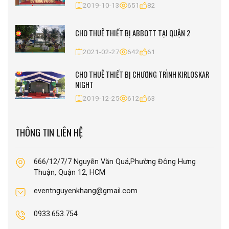
2019-10-13
651
82
CHO THUÊ THIẾT BỊ ABBOTT TẠI QUẬN 2
2021-02-27
642
61
CHO THUÊ THIẾT BỊ CHƯƠNG TRÌNH KIRLOSKAR
NIGHT
2019-12-25
612
63
THÔNG TIN LIÊN HỆ
666/12/7/7 Nguyễn Văn Quá,Phường Đông Hưng
Thuận, Quận 12, HCM
eventnguyenkhang@gmail.com
0933.653.754