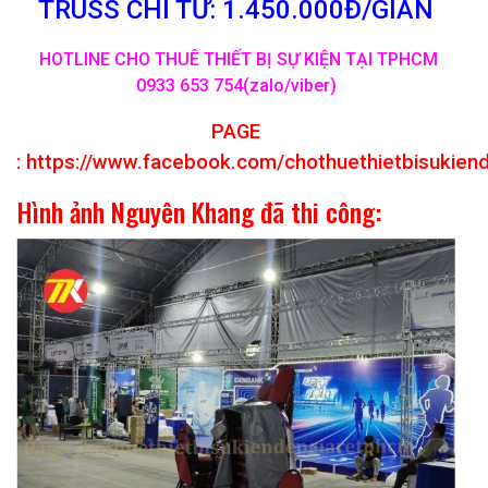
TRUSS CHỈ TỪ: 1.450.000Đ/GIAN
HOTLINE CHO THUÊ THIẾT BỊ SỰ KIỆN TẠI TPHCM
0933 653 754(zalo/viber)
PAGE
:
https://www.facebook.com/chothuethietbisukien
Hình ảnh Nguyên Khang đã thi công: