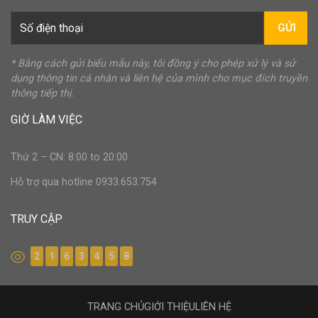
GỬI
* Bằng cách gửi biểu mẫu này, tôi đồng ý cho phép xử lý và sử
dụng thông tin cá nhân và liên hệ của mình cho mục đích truyền
thông tiếp thị.
GIỜ LÀM VIỆC
Thứ 2 – CN: 8:00 to 20:00
Hỗ trợ qua hotline 0933.653.754
TRUY CẬP
2
1
6
3
4
5
8
TRANG CHỦ
GIỚI THIỆU
LIÊN HỆ