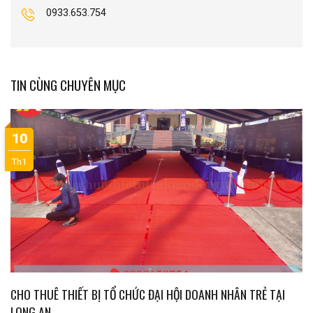
0933.653.754
TIN CÙNG CHUYÊN MỤC
10
Th1
CHO THUÊ THIẾT BỊ TỔ CHỨC ĐẠI HỘI DOANH NHÂN TRẺ TẠI
LONG AN