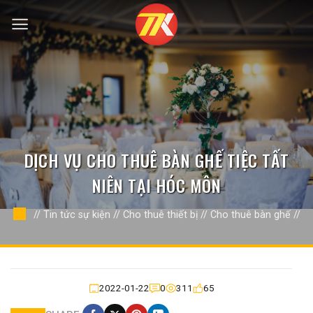
Bỏ
qua
nội
dung
DỊCH VỤ CHO THUÊ BÀN GHẾ TIỆC TẤT
NIÊN TẠI HÓC MÔN
//
Tin tức sự kiện
//
Cho thuê thiết bị
//
Cho thuê bàn ghế
//
2022-01-22
0
311
65