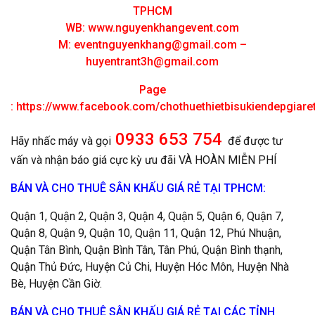
TPHCM
WB: www.nguyenkhangevent.com
M:
eventnguyenkhang@gmail.com
–
huyentrant3h@gmail.com
Page
:
https://www.facebook.com/chothuethietbisukiendepgiar
0933 653 754
Hãy nhấc máy và gọi
để được tư
vấn và nhận báo giá cực kỳ ưu đãi VÀ HOÀN MIỄN PHÍ
BÁN VÀ CHO THUÊ SÂN KHẤU GIÁ RẺ TẠI TPHCM:
Quận 1, Quận 2, Quận 3, Quận 4, Quận 5, Quận 6, Quận 7,
Quận 8, Quận 9, Quận 10, Quận 11, Quận 12, Phú Nhuận,
Quận Tân Bình, Quận Bình Tân, Tân Phú, Quận Bình thạnh,
Quận Thủ Đức, Huyện Củ Chi, Huyện Hóc Môn, Huyện Nhà
Bè, Huyện Cần Giờ.
BÁN VÀ CHO THUÊ SÂN KHẤU GIÁ RẺ TẠI CÁC TỈNH