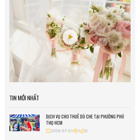
TIN MỚI NHẤT
DỊCH VỤ CHO THUÊ DÙ CHE TẠI PHƯỜNG PHÚ
THỌ HCM
2026-07-31
1
0