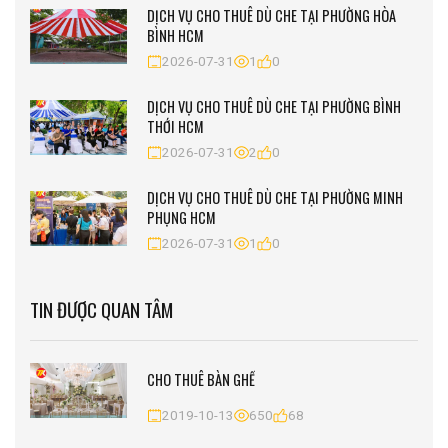
DỊCH VỤ CHO THUÊ DÙ CHE TẠI PHƯỜNG HÒA
BÌNH HCM
2026-07-31
1
0
DỊCH VỤ CHO THUÊ DÙ CHE TẠI PHƯỜNG BÌNH
THỚI HCM
2026-07-31
2
0
DỊCH VỤ CHO THUÊ DÙ CHE TẠI PHƯỜNG MINH
PHỤNG HCM
2026-07-31
1
0
TIN ĐƯỢC QUAN TÂM
CHO THUÊ BÀN GHẾ
2019-10-13
650
68