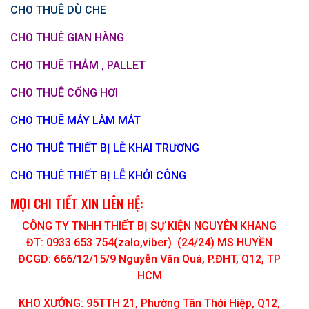
CHO THUÊ DÙ CHE
CHO THUÊ GIAN HÀNG
CHO THUÊ THẢM , PALLET
CHO THUÊ CỔNG HƠI
CHO THUÊ MÁY LÀM MÁT
CHO THUÊ THIẾT BỊ LỄ KHAI TRƯƠNG
CHO THUÊ THIẾT BỊ LỄ KHỞI CÔNG
MỌI CHI TIẾT XIN LIÊN HỆ:
CÔNG TY TNHH THIẾT BỊ SỰ KIỆN NGUYÊN KHANG
ĐT: 0933 653 754(zalo,viber) (24/24) MS.HUYỀN
ĐCGD: 666/12/15/9 Nguyễn Văn Quá, P.ĐHT, Q12, TP
HCM
KHO XƯỞNG: 95TTH 21, Phường Tân Thới Hiệp, Q12,