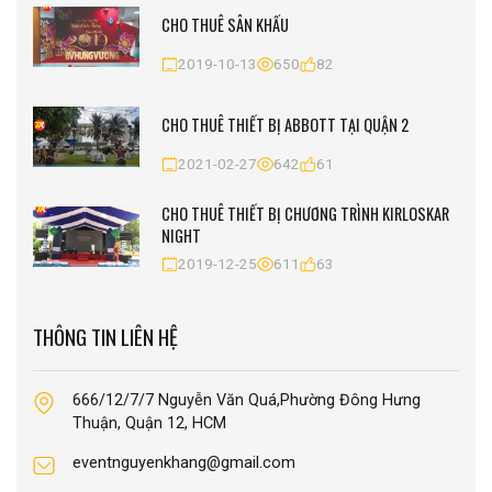
CHO THUÊ SÂN KHẤU
2019-10-13
650
82
CHO THUÊ THIẾT BỊ ABBOTT TẠI QUẬN 2
2021-02-27
642
61
CHO THUÊ THIẾT BỊ CHƯƠNG TRÌNH KIRLOSKAR
NIGHT
2019-12-25
611
63
THÔNG TIN LIÊN HỆ
666/12/7/7 Nguyễn Văn Quá,Phường Đông Hưng
Thuận, Quận 12, HCM
eventnguyenkhang@gmail.com