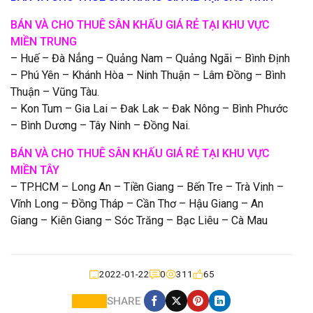
BÁN VÀ CHO THUÊ SÂN KHẤU GIÁ RẺ TẠI KHU VỰC
MIỀN TRUNG
– Huế – Đà Nẳng – Quảng Nam – Quảng Ngãi – Bình Định
– Phú Yên – Khánh Hòa – Ninh Thuận – Lâm Đồng – Bình
Thuận – Vũng Tàu.
– Kon Tum – Gia Lai – Đak Lak – Đak Nông – Bình Phước
– Bình Dương – Tây Ninh – Đồng Nai.
BÁN VÀ CHO THUÊ SÂN KHẤU GIÁ RẺ TẠI KHU VỰC
MIỀN TÂY
– TP.HCM – Long An – Tiền Giang – Bến Tre – Trà Vinh –
Vĩnh Long – Đồng Tháp – Cần Thơ – Hậu Giang – An
Giang – Kiên Giang – Sóc Trăng – Bạc Liêu – Cà Mau
2022-01-22
0
311
65
SHARE