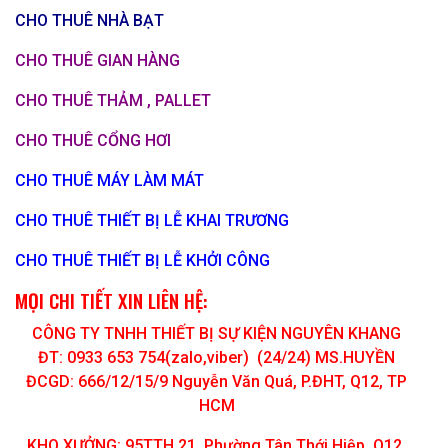
CHO THUÊ NHÀ BẠT
CHO THUÊ GIAN HÀNG
CHO THUÊ THẢM , PALLET
CHO THUÊ CỔNG HƠI
CHO THUÊ MÁY LÀM MÁT
CHO THUÊ THIẾT BỊ LỄ KHAI TRƯƠNG
CHO THUÊ THIẾT BỊ LỄ KHỞI CÔNG
MỌI CHI TIẾT XIN LIÊN HỆ:
CÔNG TY TNHH THIẾT BỊ SỰ KIỆN NGUYÊN KHANG
ĐT: 0933 653 754(zalo,viber) (24/24) MS.HUYỀN
ĐCGD: 666/12/15/9 Nguyễn Văn Quá, P.ĐHT, Q12, TP
HCM
KHO XƯỞNG: 95TTH 21, Phường Tân Thới Hiệp, Q12,