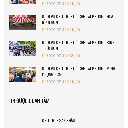
2026-07-31
1
0
DỊCH VỤ CHO THUÊ DÙ CHE TẠI PHƯỜNG HÒA
BÌNH HCM
2026-07-31
1
0
DỊCH VỤ CHO THUÊ DÙ CHE TẠI PHƯỜNG BÌNH
THỚI HCM
2026-07-31
2
0
DỊCH VỤ CHO THUÊ DÙ CHE TẠI PHƯỜNG MINH
PHỤNG HCM
2026-07-31
1
0
TIN ĐƯỢC QUAN TÂM
CHO THUÊ SÂN KHẤU