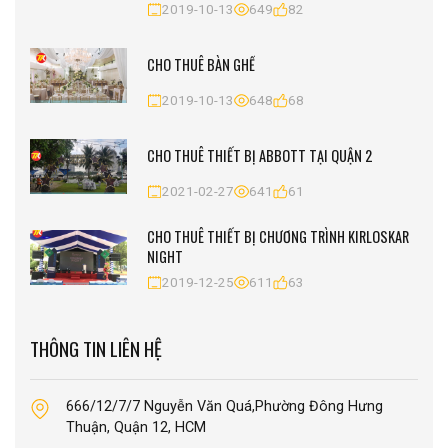
2019-10-13
649
82
CHO THUÊ BÀN GHẾ
2019-10-13
648
68
CHO THUÊ THIẾT BỊ ABBOTT TẠI QUẬN 2
2021-02-27
641
61
CHO THUÊ THIẾT BỊ CHƯƠNG TRÌNH KIRLOSKAR
NIGHT
2019-12-25
611
63
THÔNG TIN LIÊN HỆ
666/12/7/7 Nguyễn Văn Quá,Phường Đông Hưng
Thuận, Quận 12, HCM