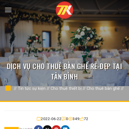
Bỏ
qua
nội
dung
DỊCH VỤ CHO THUÊ BÀN GHẾ RẺ-ĐẸP TẠI
TÂN BÌNH
//
Tin tức sự kiện
//
Cho thuê thiết bị
//
Cho thuê bàn ghế
//
2022-06-22
0
349
72