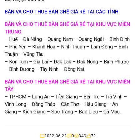
BÁN VÀ CHO THUÊ BÀN GHẾ GIÁ RẺ TẠI CÁC TỈNH
BÁN VÀ CHO THUÊ BÀN GHẾ GIÁ RẺ TẠI KHU VỰC MIỀN
TRUNG
– Huế – Đà Nẳng – Quảng Nam – Quảng Ngãi – Bình Định
– Phú Yên – Khánh Hòa – Ninh Thuận – Lâm Đồng – Bình
Thuận – Vũng Tàu.
– Kon Tum – Gia Lai – Đak Lak – Đak Nông – Bình Phước
– Bình Dương – Tây Ninh – Đồng Nai.
BÁN VÀ CHO THUÊ BÀN GHẾ GIÁ RẺ TẠI KHU VỰC MIỀN
TÂY
– TP.HCM – Long An – Tiền Giang – Bến Tre – Trà Vinh –
Vĩnh Long – Đồng Tháp – Cần Thơ – Hậu Giang – An
Giang – Kiên Giang – Sóc Trăng – Bạc Liêu – Cà Mau.
2022-06-22
0
349
72