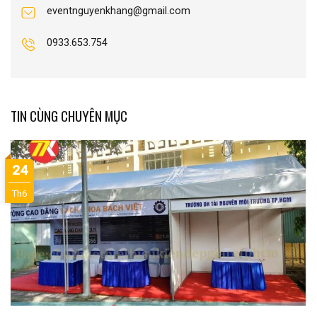
eventnguyenkhang@gmail.com
0933.653.754
TIN CÙNG CHUYÊN MỤC
24
Th6