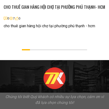
CHO THUÊ GIAN HÀNG HỘI CHỢ TẠI PHƯỜNG PHÚ THẠNH- HCM
0
7
0
cho thuê gian hàng hội chợ tại phường phú thạnh - hcm
Chúng tôi biết Quý khách có nhiều sự lựa chọn, cảm ơn vì
đã lựa chọn chúng tôi!