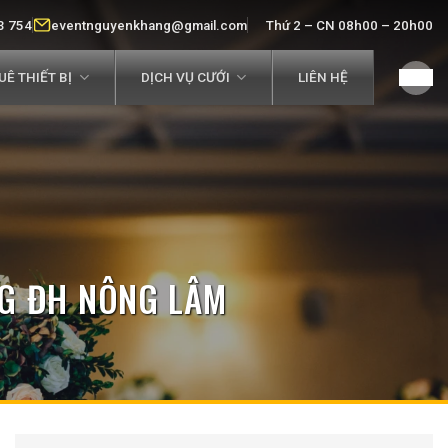
3 754
eventnguyenkhang@gmail.com
Thứ 2 – CN 08h00 – 20h00
Ê THIẾT BỊ
DỊCH VỤ CƯỚI
LIÊN HỆ
NG ĐH NÔNG LÂM