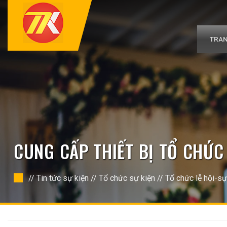
Bỏ
qua
nội
dung
TRAN
CUNG CẤP THIẾT BỊ TỔ CHỨC
//
Tin tức sự kiện
//
Tổ chức sự kiện
//
Tổ chức lễ hội-sự