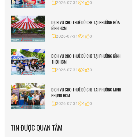
2026-07-31
1
0
DỊCH VỤ CHO THUÊ DÙ CHE TẠI PHƯỜNG HÒA
BÌNH HCM
2026-07-31
1
0
DỊCH VỤ CHO THUÊ DÙ CHE TẠI PHƯỜNG BÌNH
THỚI HCM
2026-07-31
2
0
DỊCH VỤ CHO THUÊ DÙ CHE TẠI PHƯỜNG MINH
PHỤNG HCM
2026-07-31
1
0
TIN ĐƯỢC QUAN TÂM