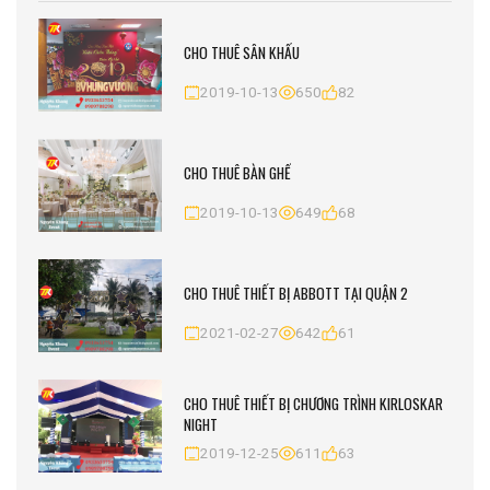
CHO THUÊ SÂN KHẤU
2019-10-13
650
82
CHO THUÊ BÀN GHẾ
2019-10-13
649
68
CHO THUÊ THIẾT BỊ ABBOTT TẠI QUẬN 2
2021-02-27
642
61
CHO THUÊ THIẾT BỊ CHƯƠNG TRÌNH KIRLOSKAR
NIGHT
2019-12-25
611
63