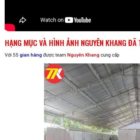
HẠNG MỤC VÀ HÌNH ẢNH NGUYÊN KHANG ĐÃ 
Với 55
gian hàng
được team
Nguyên Khang
cung cấp