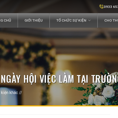
0933 65
G CHỦ
GIỚI THIỆU
TỔ CHỨC SỰ KIỆN
CHO THU
 NGÀY HỘI VIỆC LÀM TẠI TRƯỜ
 kiện khác
//