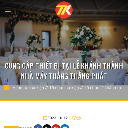
Bỏ
qua
nội
dung
CUNG CẤP THIẾT BỊ TẠI LỄ KHÁNH THÀNH
NHÀ MÁY THẮNG THẮNG PHÁT
//
Tin tức sự kiện
//
Tổ chức sự kiện
//
Tổ chức lễ khánh thành
//
2023-10-12