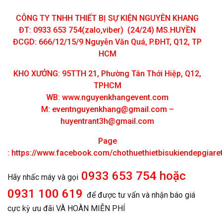
CÔNG TY TNHH THIẾT BỊ SỰ KIỆN NGUYÊN KHANG
ĐT: 0933 653 754(zalo,viber) (24/24) MS.HUYỀN
ĐCGD: 666/12/15/9 Nguyễn Văn Quá, P.ĐHT, Q12, TP
HCM
KHO XƯỞNG: 95TTH 21, Phường Tân Thới Hiệp, Q12,
TPHCM
WB: www.nguyenkhangevent.com
M:
eventnguyenkhang@gmail.com
–
huyentrant3h@gmail.com
Page
:
https://www.facebook.com/chothuethietbisukiendepgiar
0933 653 754 hoặc
Hãy nhấc máy và gọi
0931 100 619
để được tư vấn và nhận báo giá
cực kỳ ưu đãi VÀ HOÀN MIỄN PHÍ