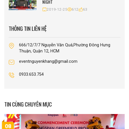
NIGHT
2019-12-25
612
63
THÔNG TIN LIÊN HỆ
666/12/7/7 Nguyễn Văn Quá,Phường Đông Hưng
Thuận, Quận 12, HCM
eventnguyenkhang@gmail.com
0933.653.754
TIN CÙNG CHUYÊN MỤC
08