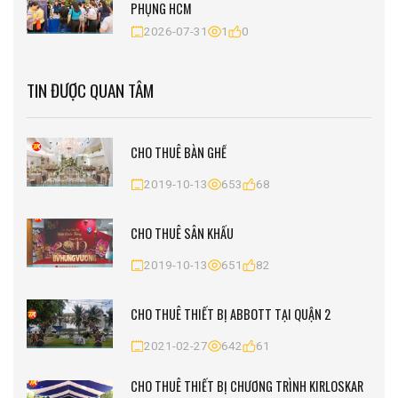
PHỤNG HCM
2026-07-31
1
0
TIN ĐƯỢC QUAN TÂM
CHO THUÊ BÀN GHẾ
2019-10-13
653
68
CHO THUÊ SÂN KHẤU
2019-10-13
651
82
CHO THUÊ THIẾT BỊ ABBOTT TẠI QUẬN 2
2021-02-27
642
61
CHO THUÊ THIẾT BỊ CHƯƠNG TRÌNH KIRLOSKAR