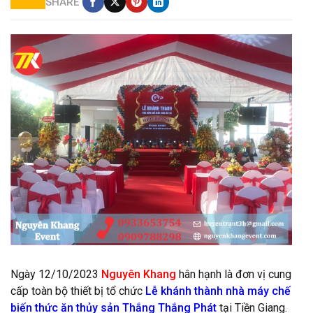
SHARE
Cung cấp thảm đỏ giá rẻ tại Tiền Giang
Ngày 12/10/2023
Nguyên Khang
hân hạnh là đơn vị cung
cấp toàn bộ thiết bị tổ chức
Lễ khánh thành nhà máy chế
biến thức ăn thủy sản Thắng Thắng Phát
tại Tiền Giang.