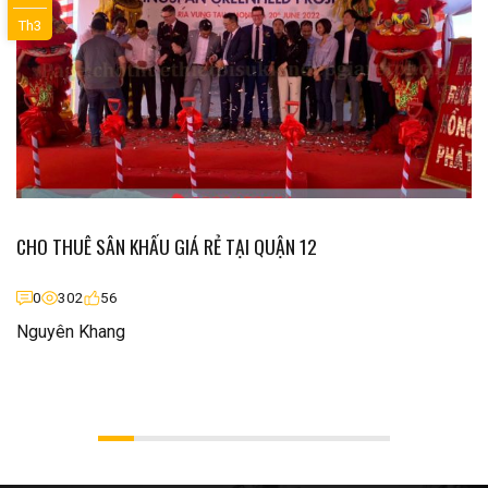
Th3
CHO THUÊ SÂN KHẤU GIÁ RẺ TẠI QUẬN 12
0
302
56
Nguyên Khang